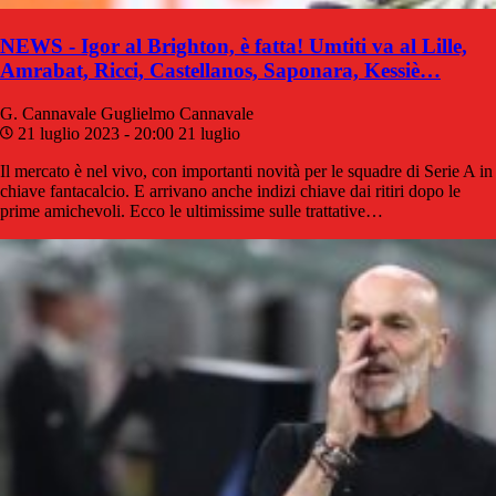
NEWS - Igor al Brighton, è fatta! Umtiti va al Lille,
Amrabat, Ricci, Castellanos, Saponara, Kessiè…
G. Cannavale
Guglielmo Cannavale
21 luglio 2023 - 20:00
21 luglio
Il mercato è nel vivo, con importanti novità per le squadre di Serie A in
chiave fantacalcio. E arrivano anche indizi chiave dai ritiri dopo le
prime amichevoli. Ecco le ultimissime sulle trattative…