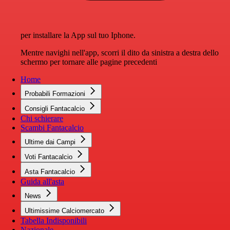
per installare la App sul tuo Iphone.
Mentre navighi nell'app, scorri il dito da sinistra a destra dello
schermo per tornare alle pagine precedenti
Home
Probabili Formazioni
Consigli Fantacalcio
Chi schierare
Scambi Fantacalcio
Ultime dai Campi
Voti Fantacalcio
Asta Fantacalcio
Guida all'asta
News
Ultimissime Calciomercato
Tabella Indisponibili
Nazionale