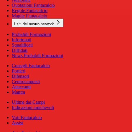
Quotazioni Fantacalcio
Regole Fantacalcio
Maglie Fantacalcio
I siti del nostro network
Probabili Formazioni
Infortunati
Squalificati
Diffidati
News Probabili Formazioni
Consigli Fantacalcio
Portieri
Difensori
Centrocampisti
Attaccanti
Mantra
Ultime dai Campi
Indicazioni amichevoli
Voti Fantacalcio
Assist