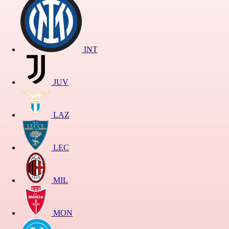
INT
JUV
LAZ
LEC
MIL
MON