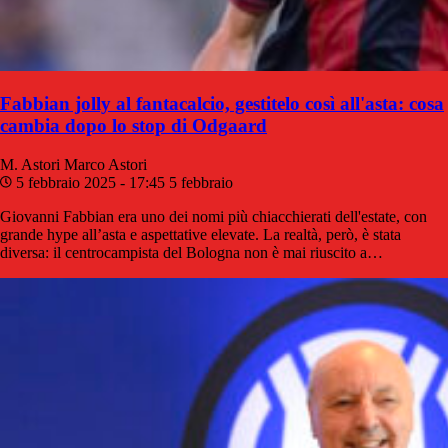
Fabbian jolly al fantacalcio, gestitelo così all'asta: cosa
cambia dopo lo stop di Odgaard
M. Astori
Marco Astori
5 febbraio 2025 - 17:45
5 febbraio
Giovanni Fabbian era uno dei nomi più chiacchierati dell'estate, con
grande hype all’asta e aspettative elevate. La realtà, però, è stata
diversa: il centrocampista del Bologna non è mai riuscito a…