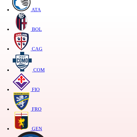
ATA
BOL
CAG
COM
FIO
FRO
GEN