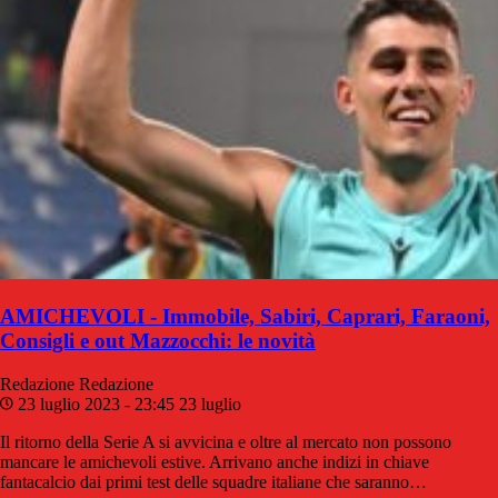
AMICHEVOLI - Immobile, Sabiri, Caprari, Faraoni,
Consigli e out Mazzocchi: le novità
Redazione
Redazione
23 luglio 2023 - 23:45
23 luglio
Il ritorno della Serie A si avvicina e oltre al mercato non possono
mancare le amichevoli estive. Arrivano anche indizi in chiave
fantacalcio dai primi test delle squadre italiane che saranno…