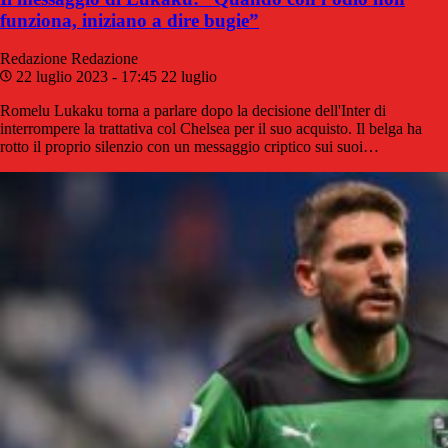
funziona, iniziano a dire bugie”
Redazione
Redazione
22 luglio 2023 - 17:45
22 luglio
Romelu Lukaku torna a parlare dopo la decisione dell'Inter di
interrompere la trattativa col Chelsea per il suo acquisto. Il belga ha
rotto il proprio silenzio con un messaggio criptico sui suoi…