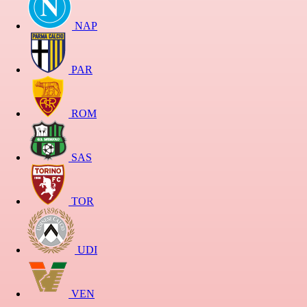
NAP
PAR
ROM
SAS
TOR
UDI
VEN