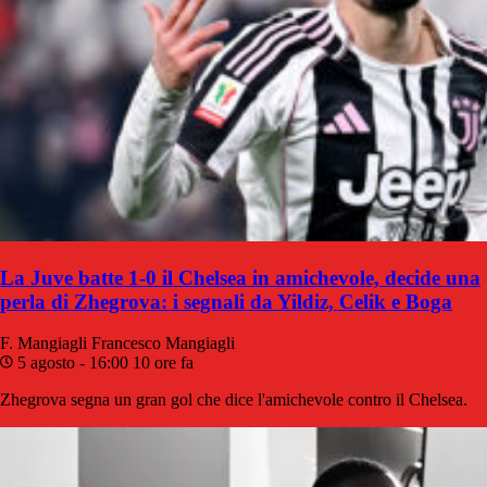
La Juve batte 1-0 il Chelsea in amichevole, decide una
perla di Zhegrova: i segnali da Yildiz, Celik e Boga
F. Mangiagli
Francesco Mangiagli
5 agosto - 16:00
10 ore fa
Zhegrova segna un gran gol che dice l'amichevole contro il Chelsea.