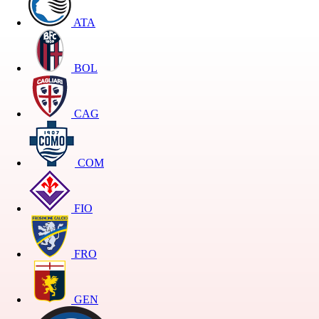
ATA
BOL
CAG
COM
FIO
FRO
GEN