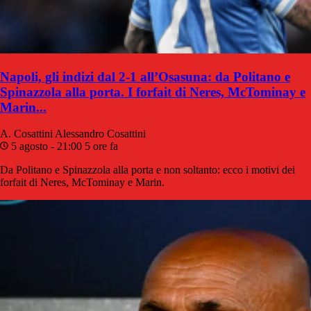
Napoli, gli indizi dal 2-1 all’Osasuna: da Politano e
Spinazzola alla porta. I forfait di Neres, McTominay e
Marin...
A. Cosattini
Alessandro Cosattini
5 agosto - 21:00
5 ore fa
Da Politano e Spinazzola alla porta e non soltanto: ecco i motivi dei
forfait di Neres, McTominay e Marin.