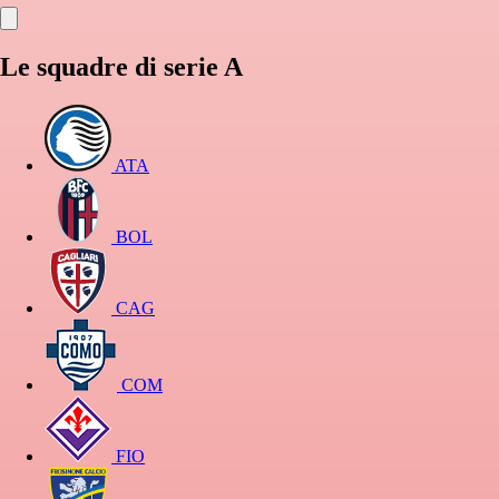
Le squadre di serie A
ATA
BOL
CAG
COM
FIO