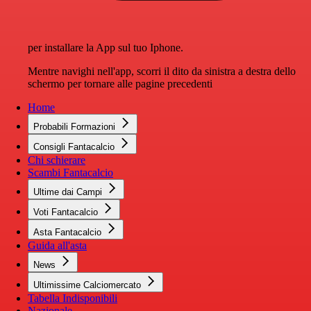
per installare la App sul tuo Iphone.
Mentre navighi nell'app, scorri il dito da sinistra a destra dello
schermo per tornare alle pagine precedenti
Home
Probabili Formazioni
Consigli Fantacalcio
Chi schierare
Scambi Fantacalcio
Ultime dai Campi
Voti Fantacalcio
Asta Fantacalcio
Guida all'asta
News
Ultimissime Calciomercato
Tabella Indisponibili
Nazionale