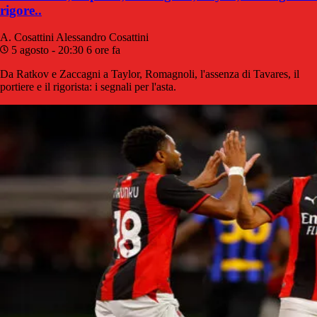
rigore..
A. Cosattini
Alessandro Cosattini
5 agosto - 20:30
6 ore fa
Da Ratkov e Zaccagni a Taylor, Romagnoli, l'assenza di Tavares, il
portiere e il rigorista: i segnali per l'asta.