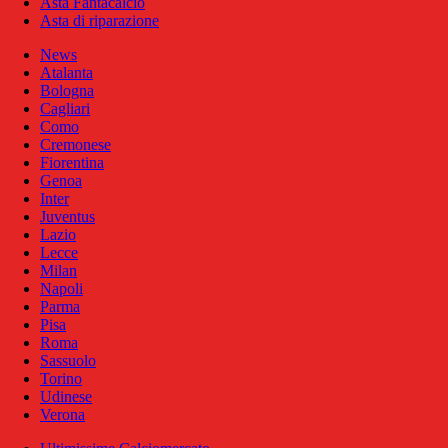
Asta Fantacalcio
Asta di riparazione
News
Atalanta
Bologna
Cagliari
Como
Cremonese
Fiorentina
Genoa
Inter
Juventus
Lazio
Lecce
Milan
Napoli
Parma
Pisa
Roma
Sassuolo
Torino
Udinese
Verona