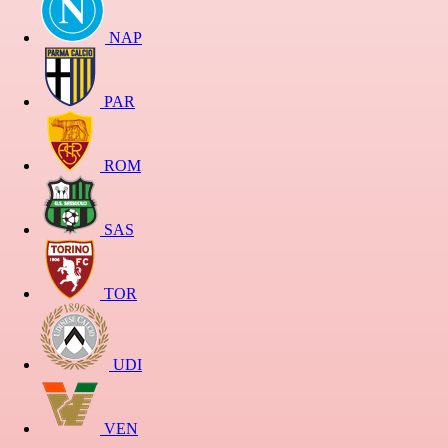
NAP
PAR
ROM
SAS
TOR
UDI
VEN