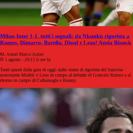
Milan-Inter 1-1, tutti i segnali: da Nkunku rigorista a
Ramos, Dimarco, Barella, Diouf e Leao! Ansia Bisseck
M. Astori
Marco Astori
5 agosto - 20:15
6 ore fa
Tanti spunti dalla gara di oggi: dallo status di rigorista del francese
nonostante Modric e Leao in campo al debutto di Goncalo Ramos e al
ritorno in campo di Calhanoglu e Bonny.