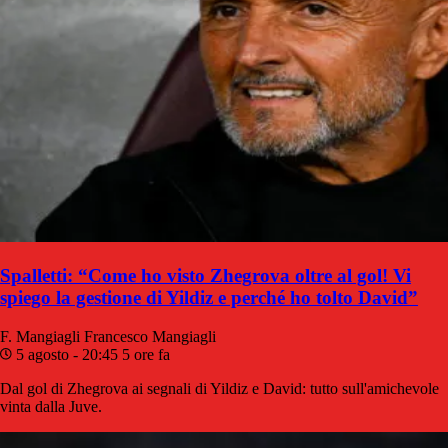
Spalletti: “Come ho visto Zhegrova oltre al gol! Vi
spiego la gestione di Yildiz e perché ho tolto David”
F. Mangiagli
Francesco Mangiagli
5 agosto - 20:45
5 ore fa
Dal gol di Zhegrova ai segnali di Yildiz e David: tutto sull'amichevole
vinta dalla Juve.