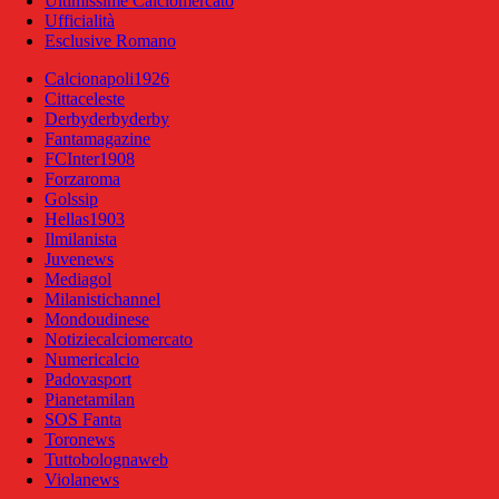
Ultimissime Calciomercato
Ufficialità
Esclusive Romano
Calcionapoli1926
Cittaceleste
Derbyderbyderby
Fantamagazine
FCInter1908
Forzaroma
Golssip
Hellas1903
Ilmilanista
Juvenews
Mediagol
Milanistichannel
Mondoudinese
Notiziecalciomercato
Numericalcio
Padovasport
Pianetamilan
SOS Fanta
Toronews
Tuttobolognaweb
Violanews