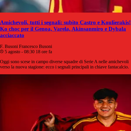
Amichevoli, tutti i segnali: subito Castro e Koulierakis!
Ko choc per il Genoa, Varela, Akinsanmiro e Dybala
acciaccato
F. Busoni
Francesco Busoni
5 agosto - 08:30
18 ore fa
Oggi sono scese in campo diverse squadre di Serie A nelle amichevoli
verso la nuova stagione: ecco i segnali principali in chiave fantacalcio.