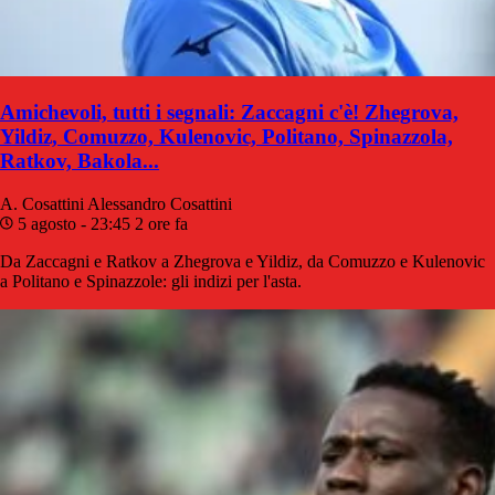
Amichevoli, tutti i segnali: Zaccagni c'è! Zhegrova,
Yildiz, Comuzzo, Kulenovic, Politano, Spinazzola,
Ratkov, Bakola...
A. Cosattini
Alessandro Cosattini
5 agosto - 23:45
2 ore fa
Da Zaccagni e Ratkov a Zhegrova e Yildiz, da Comuzzo e Kulenovic
a Politano e Spinazzole: gli indizi per l'asta.