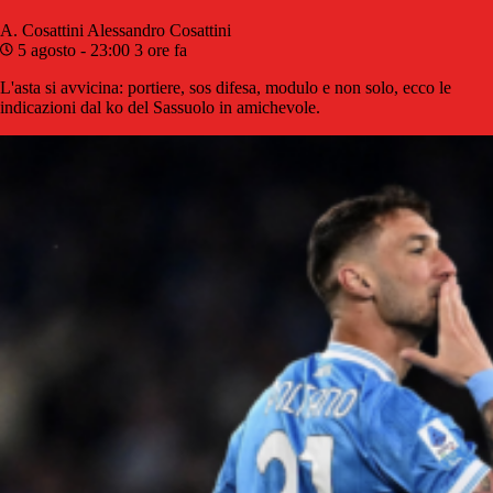
A. Cosattini
Alessandro Cosattini
5 agosto - 23:00
3 ore fa
L'asta si avvicina: portiere, sos difesa, modulo e non solo, ecco le
indicazioni dal ko del Sassuolo in amichevole.