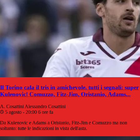
Il Torino cala il tris in amichevole, tutti i segnali: super
Kulenovic! Comuzzo, Fitz-Jim, Oristanio, Adams...
A. Cosattini
Alessandro Cosattini
5 agosto - 20:00
6 ore fa
Da Kulenovic e Adams a Oristanio, Fitz-Jim e Comuzzo ma non
soltanto: tutte le indicazioni in vista dell'asta.