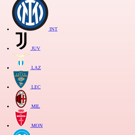
INT
JUV
LAZ
LEC
MIL
MON