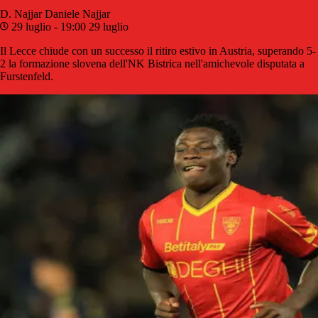
D. Najjar
Daniele Najjar
29 luglio - 19:00
29 luglio
Il Lecce chiude con un successo il ritiro estivo in Austria, superando 5-
2 la formazione slovena dell'NK Bistrica nell'amichevole disputata a
Furstenfeld.