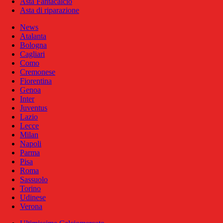
Asta Fantacalcio
Asta di riparazione
News
Atalanta
Bologna
Cagliari
Como
Cremonese
Fiorentina
Genoa
Inter
Juventus
Lazio
Lecce
Milan
Napoli
Parma
Pisa
Roma
Sassuolo
Torino
Udinese
Verona