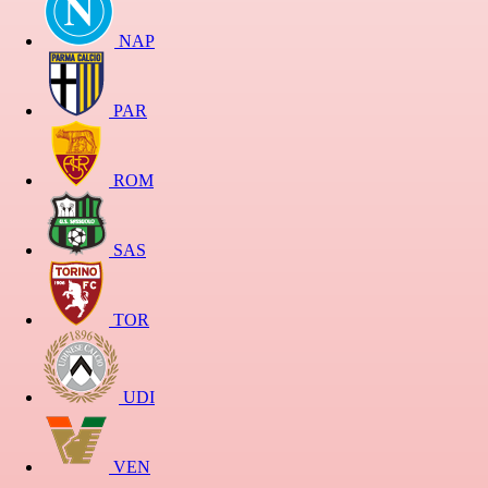
NAP
PAR
ROM
SAS
TOR
UDI
VEN