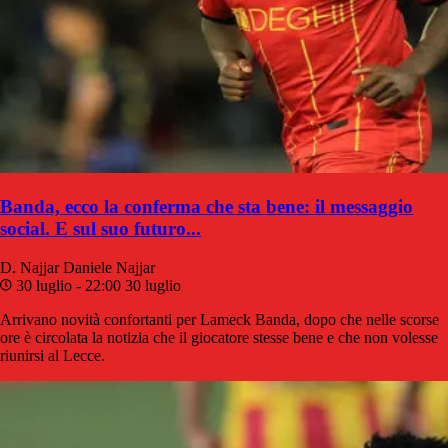
Banda, ecco la conferma che sta bene: il messaggio
social. E sul suo futuro...
D. Najjar
Daniele Najjar
30 luglio - 22:00
30 luglio
Arrivano novità confortanti per Lameck Banda, dopo che nelle scorse
ore è circolata la notizia che il giocatore stesse bene e che non volesse
riunirsi al Lecce.