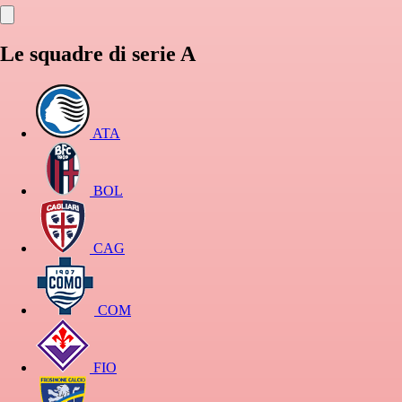
Le squadre di serie A
ATA
BOL
CAG
COM
FIO