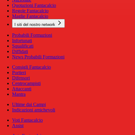
Quotazioni Fantacalcio
Regole Fantacalcio
Maglie Fantacalcio
I siti del nostro network
Probabili Formazioni
Infortunati
Squalificati
Diffidati
News Probabili Formazioni
Consigli Fantacalcio
Portieri
Difensori
Centrocampisti
Attaccanti
Mantra
Ultime dai Campi
Indicazioni amichevoli
Voti Fantacalcio
Assist