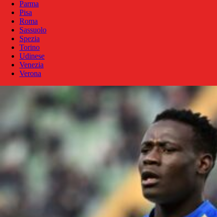
Parma
Pisa
Roma
Sassuolo
Spezia
Torino
Udinese
Venezia
Verona