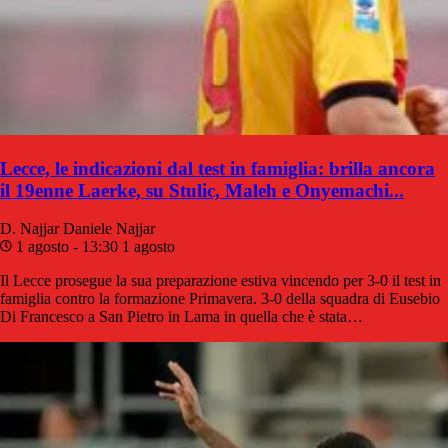
Lecce, le indicazioni dal test in famiglia: brilla ancora
il 19enne Laerke, su Stulic, Maleh e Onyemachi...
D. Najjar
Daniele Najjar
1 agosto - 13:30
1 agosto
Il Lecce prosegue la sua preparazione estiva vincendo per 3-0 il test in
famiglia contro la formazione Primavera. 3-0 della squadra di Eusebio
Di Francesco a San Pietro in Lama in quella che è stata…