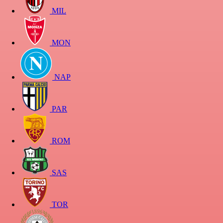
MIL
MON
NAP
PAR
ROM
SAS
TOR