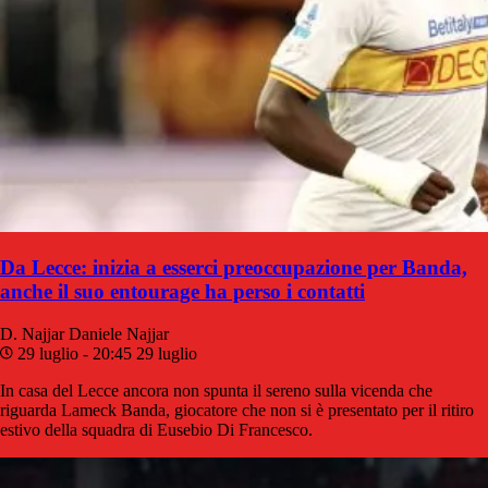
Da Lecce: inizia a esserci preoccupazione per Banda,
anche il suo entourage ha perso i contatti
D. Najjar
Daniele Najjar
29 luglio - 20:45
29 luglio
In casa del Lecce ancora non spunta il sereno sulla vicenda che
riguarda Lameck Banda, giocatore che non si è presentato per il ritiro
estivo della squadra di Eusebio Di Francesco.