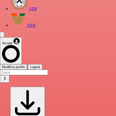
UDI
VEN
Accedi
Modifica profilo
Logout