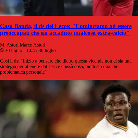
Caso Banda, il ds del Lecce: "Cominciamo ad essere
preoccupati che sia accaduto qualcosa extra-calcio"
M. Astori
Marco Astori
30 luglio - 10:45
30 luglio
Così il ds: "Inizio a pensare che dietro questa vicenda non ci sia una
strategia per ottenere dal Lecce chissà cosa, piuttosto qualche
problematica personale"