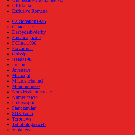
Ultimissime Calciomercato
Ufficialità
Esclusive Romano
Calcionapoli1926
Cittaceleste
Derbyderbyderby
Fantamagazine
FCInter1908
Forzaroma
Golssip
Hellas1903
Ilmilanista
Juvenews
Mediagol
Milanistichannel
Mondoudinese
Notiziecalciomercato
Numericalcio
Padovasport
Pianetamilan
SOS Fanta
Toronews
Tuttobolognaweb
Violanews