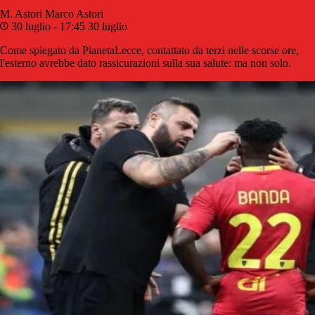
M. Astori
Marco Astori
30 luglio - 17:45
30 luglio
Come spiegato da PianetaLecce, contattato da terzi nelle scorse ore,
l'esterno avrebbe dato rassicurazioni sulla sua salute: ma non solo.