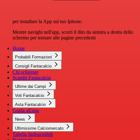
per installare la App sul tuo Iphone.
Mentre navighi nell'app, scorri il dito da sinistra a destra dello
schermo per tornare alle pagine precedenti
Home
Probabili Formazioni
Consigli Fantacalcio
Chi schierare
Scambi Fantacalcio
Ultime dai Campi
Voti Fantacalcio
Asta Fantacalcio
Guida all'asta
News
Ultimissime Calciomercato
Tabella Indisponibili
Nazionale