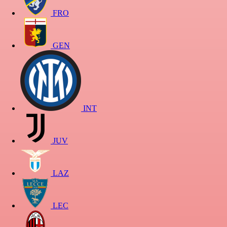
FRO
GEN
INT
JUV
LAZ
LEC