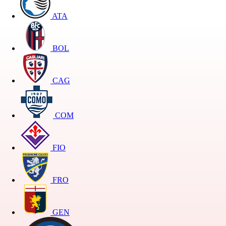
ATA
BOL
CAG
COM
FIO
FRO
GEN