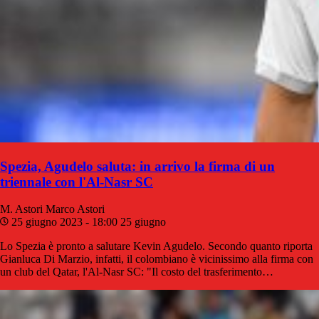
Spezia, Agudelo saluta: in arrivo la firma di un
triennale con l'Al-Nasr SC
M. Astori
Marco Astori
25 giugno 2023 - 18:00
25 giugno
Lo Spezia è pronto a salutare Kevin Agudelo. Secondo quanto riporta
Gianluca Di Marzio, infatti, il colombiano è vicinissimo alla firma con
un club del Qatar, l'Al-Nasr SC: "Il costo del trasferimento…