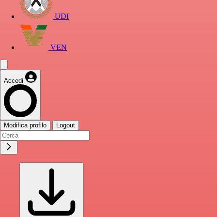
UDI
VEN
Accedi
Modifica profilo
Logout