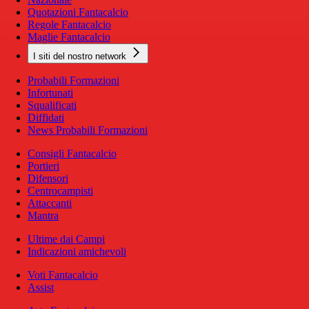
Quotazioni Fantacalcio
Regole Fantacalcio
Maglie Fantacalcio
I siti del nostro network
Probabili Formazioni
Infortunati
Squalificati
Diffidati
News Probabili Formazioni
Consigli Fantacalcio
Portieri
Difensori
Centrocampisti
Attaccanti
Mantra
Ultime dai Campi
Indicazioni amichevoli
Voti Fantacalcio
Assist