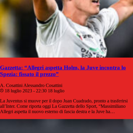
Gazzetta: “Allegri aspetta Holm, la Juve incontra lo
Spezia: fissato il prezzo”
A. Cosattini
Alessandro Cosattini
18 luglio 2023 - 22:30
18 luglio
La Juventus si muove per il dopo Juan Cuadrado, pronto a trasferirsi
all’Inter. Come riporta oggi La Gazzetta dello Sport, “Massimiliano
Allegri aspetta il nuovo esterno di fascia destra e la Juve ha…