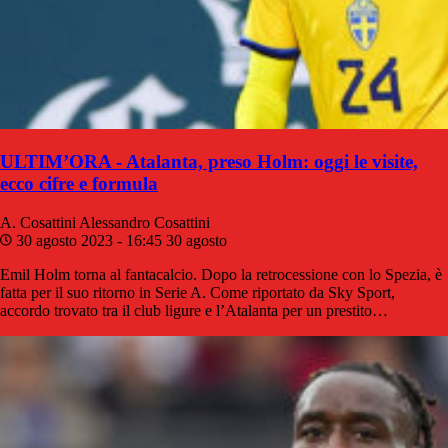
ULTIM’ORA - Atalanta, preso Holm: oggi le visite,
ecco cifre e formula
A. Cosattini
Alessandro Cosattini
30 agosto 2023 - 16:45
30 agosto
Emil Holm torna al fantacalcio. Dopo la retrocessione con lo Spezia, è
fatta per il suo ritorno in Serie A. Come riportato da Sky Sport,
accordo trovato tra il club ligure e l’Atalanta per un prestito…