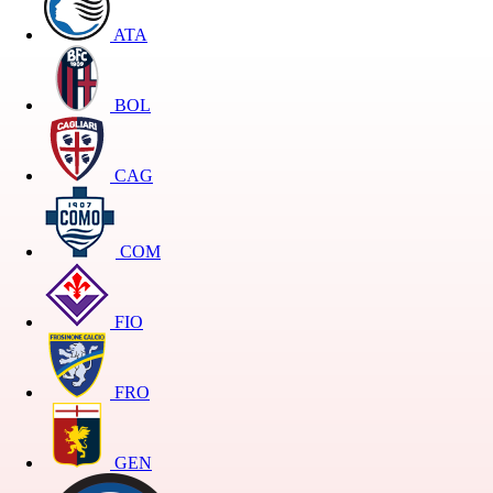
ATA
BOL
CAG
COM
FIO
FRO
GEN