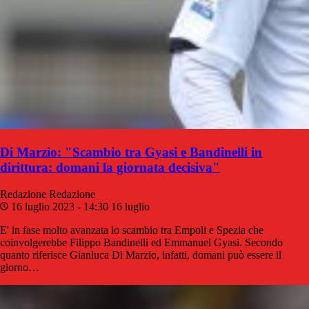
Di Marzio: "Scambio tra Gyasi e Bandinelli in
dirittura: domani la giornata decisiva"
Redazione
Redazione
16 luglio 2023 - 14:30
16 luglio
E' in fase molto avanzata lo scambio tra Empoli e Spezia che
coinvolgerebbe Filippo Bandinelli ed Emmanuel Gyasi. Secondo
quanto riferisce Gianluca Di Marzio, infatti, domani può essere il
giorno…