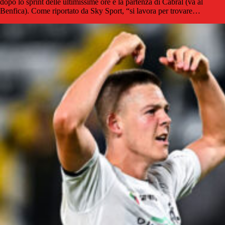
dopo lo sprint delle ultimissime ore e la partenza di Cabral (va al
Benfica). Come riportato da Sky Sport, “si lavora per trovare…