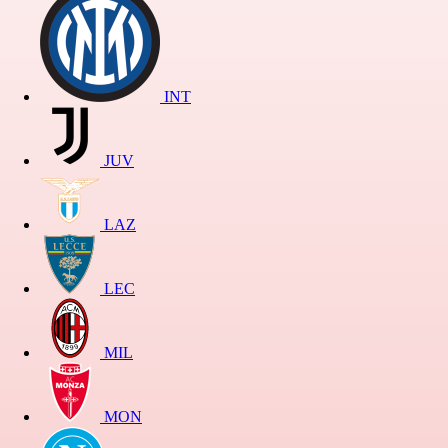
INT
JUV
LAZ
LEC
MIL
MON