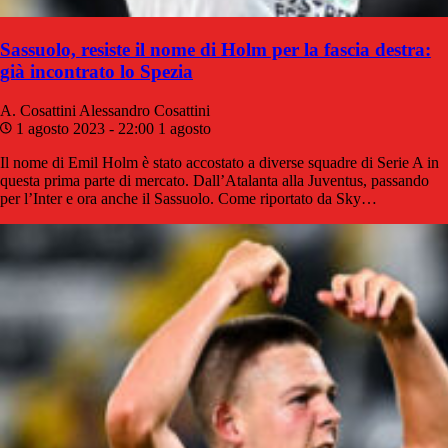
Sassuolo, resiste il nome di Holm per la fascia destra:
già incontrato lo Spezia
A. Cosattini
Alessandro Cosattini
1 agosto 2023 - 22:00
1 agosto
Il nome di Emil Holm è stato accostato a diverse squadre di Serie A in
questa prima parte di mercato. Dall’Atalanta alla Juventus, passando
per l’Inter e ora anche il Sassuolo. Come riportato da Sky…