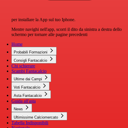
per installare la App sul tuo Iphone.
Mentre navighi nell'app, scorri il dito da sinistra a destra dello
schermo per tornare alle pagine precedenti
Home
Probabili Formazioni
Consigli Fantacalcio
Chi schierare
Scambi Fantacalcio
Ultime dai Campi
Voti Fantacalcio
Asta Fantacalcio
Guida all'asta
News
Ultimissime Calciomercato
Tabella Indisponibili
Nazionale