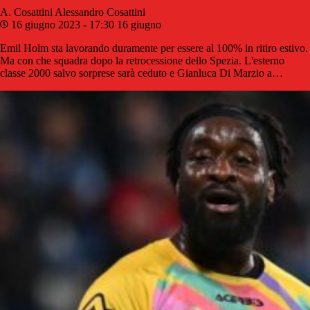
A. Cosattini
Alessandro Cosattini
16 giugno 2023 - 17:30
16 giugno
Emil Holm sta lavorando duramente per essere al 100% in ritiro estivo.
Ma con che squadra dopo la retrocessione dello Spezia. L'esterno
classe 2000 salvo sorprese sarà ceduto e Gianluca Di Marzio a…