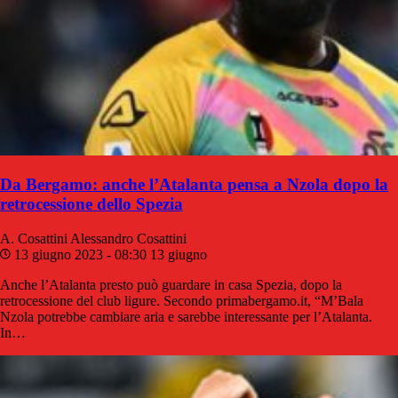
Da Bergamo: anche l’Atalanta pensa a Nzola dopo la
retrocessione dello Spezia
A. Cosattini
Alessandro Cosattini
13 giugno 2023 - 08:30
13 giugno
Anche l’Atalanta presto può guardare in casa Spezia, dopo la
retrocessione del club ligure. Secondo primabergamo.it, “M’Bala
Nzola potrebbe cambiare aria e sarebbe interessante per l’Atalanta.
In…