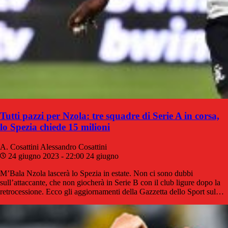
Tutti pazzi per Nzola: tre squadre di Serie A in corsa,
lo Spezia chiede 15 milioni
A. Cosattini
Alessandro Cosattini
24 giugno 2023 - 22:00
24 giugno
M’Bala Nzola lascerà lo Spezia in estate. Non ci sono dubbi
sull’attaccante, che non giocherà in Serie B con il club ligure dopo la
retrocessione. Ecco gli aggiornamenti della Gazzetta dello Sport sul…