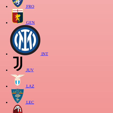
FRO
GEN
INT
JUV
LAZ
LEC