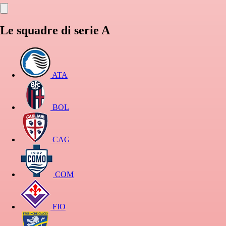
Le squadre di serie A
ATA
BOL
CAG
COM
FIO