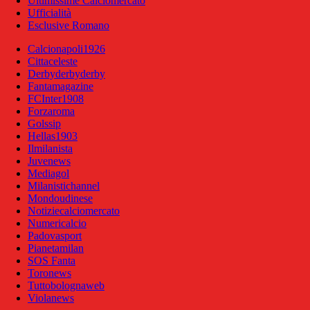
Ultimissime Calciomercato
Ufficialità
Esclusive Romano
Calcionapoli1926
Cittaceleste
Derbyderbyderby
Fantamagazine
FCInter1908
Forzaroma
Golssip
Hellas1903
Ilmilanista
Juvenews
Mediagol
Milanistichannel
Mondoudinese
Notiziecalciomercato
Numericalcio
Padovasport
Pianetamilan
SOS Fanta
Toronews
Tuttobolognaweb
Violanews