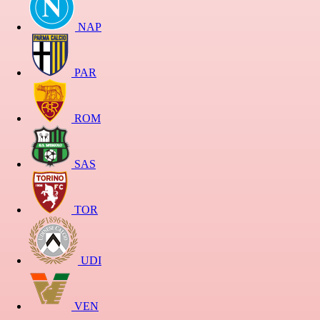
NAP
PAR
ROM
SAS
TOR
UDI
VEN