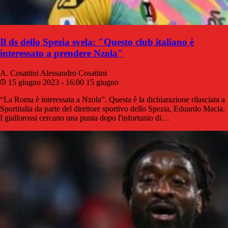
Il ds dello Spezia svela: "Questo club italiano è
interessato a prendere Nzola"
A. Cosattini
Alessandro Cosattini
15 giugno 2023 - 16:00
15 giugno
“La Roma è interessata a Nzola”. Questa è la dichiarazione rilasciata a
Sportitalia da parte del direttore sportivo dello Spezia, Eduardo Macia.
I giallorossi cercano una punta dopo l'infortunio di…