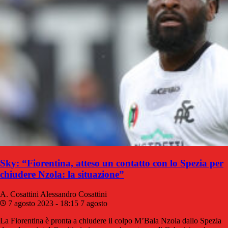
Sky: “Fiorentina, atteso un contatto con lo Spezia per
chiudere Nzola: la situazione”
A. Cosattini
Alessandro Cosattini
7 agosto 2023 - 18:15
7 agosto
La Fiorentina è pronta a chiudere il colpo M’Bala Nzola dallo Spezia