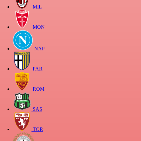
MIL
MON
NAP
PAR
ROM
SAS
TOR