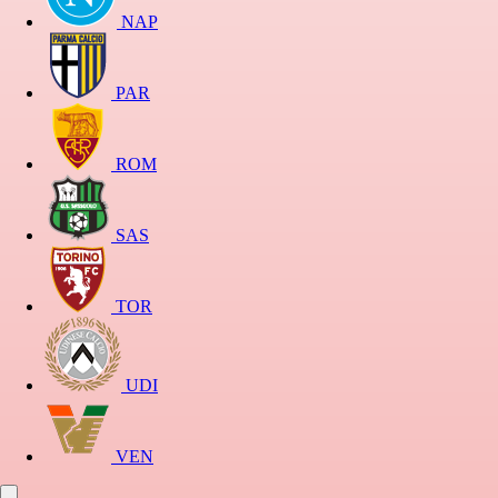
NAP
PAR
ROM
SAS
TOR
UDI
VEN