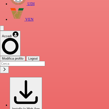
UDI
VEN
Accedi
Modifica profilo
Logout
Installa la Web App