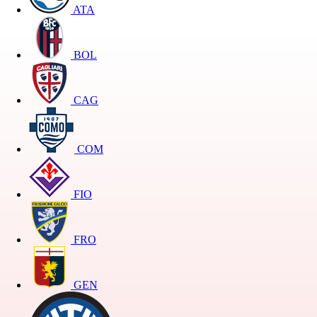
ATA
BOL
CAG
COM
FIO
FRO
GEN