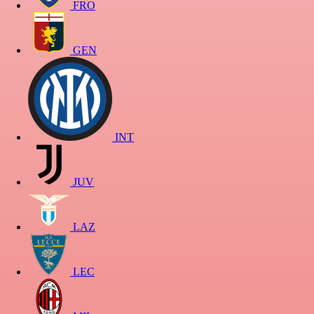
FRO
GEN
INT
JUV
LAZ
LEC