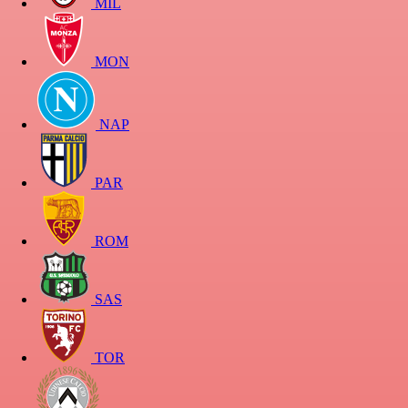
MIL
MON
NAP
PAR
ROM
SAS
TOR