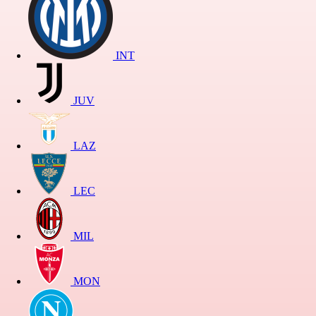
INT
JUV
LAZ
LEC
MIL
MON