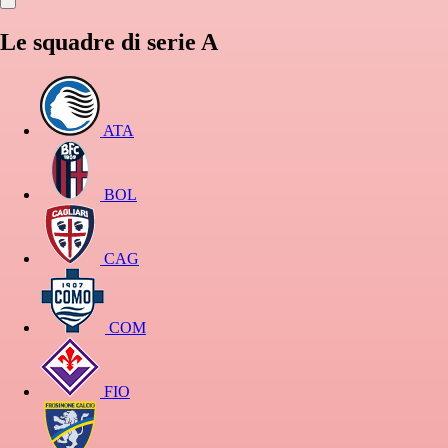
Le squadre di serie A
ATA
BOL
CAG
COM
FIO