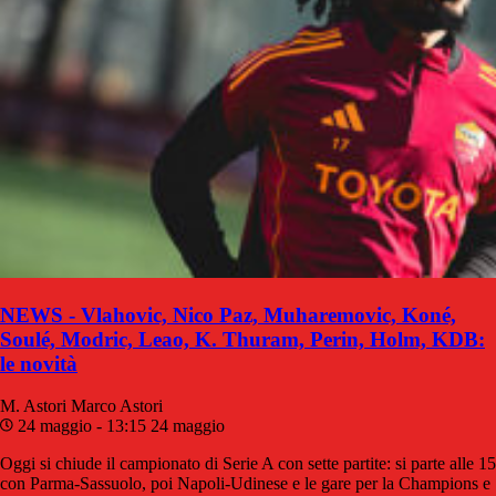
NEWS - Vlahovic, Nico Paz, Muharemovic, Koné,
Soulé, Modric, Leao, K. Thuram, Perin, Holm, KDB:
le novità
M. Astori
Marco Astori
24 maggio - 13:15
24 maggio
Oggi si chiude il campionato di Serie A con sette partite: si parte alle 15
con Parma-Sassuolo, poi Napoli-Udinese e le gare per la Champions e