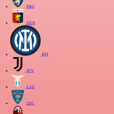
FRO
GEN
INT
JUV
LAZ
LEC