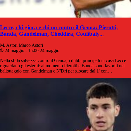
Lecce, chi gioca e chi no contro il Genoa: Pierotti,
Banda, Gandelman, Cheddira, Coulibaly...
M. Astori
Marco Astori
24 maggio - 15:00
24 maggio
Nella sfida salvezza contro il Genoa, i dubbi principali in casa Lecce
riguardano gli esterni: al momento Pierotti e Banda sono favoriti nel
ballottaggio con Gandelman e N'Dri per giocare dal 1' con…