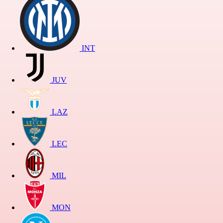
INT
JUV
LAZ
LEC
MIL
MON