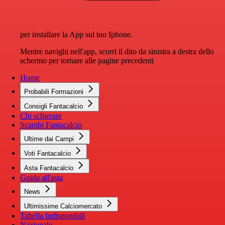
per installare la App sul tuo Iphone.
Mentre navighi nell'app, scorri il dito da sinistra a destra dello
schermo per tornare alle pagine precedenti
Home
Probabili Formazioni
Consigli Fantacalcio
Chi schierare
Scambi Fantacalcio
Ultime dai Campi
Voti Fantacalcio
Asta Fantacalcio
Guida all'asta
News
Ultimissime Calciomercato
Tabella Indisponibili
Nazionale