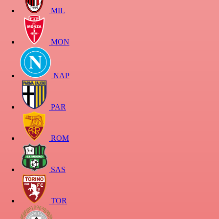
MIL
MON
NAP
PAR
ROM
SAS
TOR