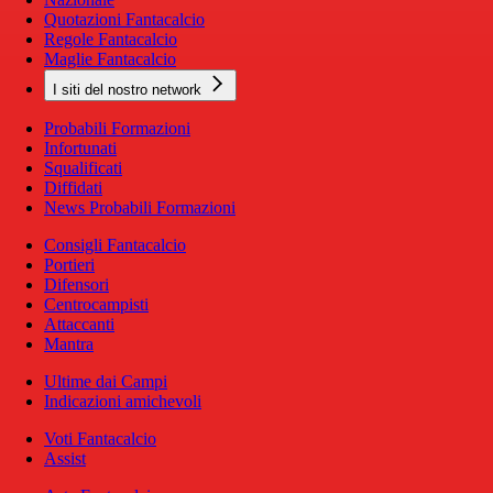
Quotazioni Fantacalcio
Regole Fantacalcio
Maglie Fantacalcio
I siti del nostro network
Probabili Formazioni
Infortunati
Squalificati
Diffidati
News Probabili Formazioni
Consigli Fantacalcio
Portieri
Difensori
Centrocampisti
Attaccanti
Mantra
Ultime dai Campi
Indicazioni amichevoli
Voti Fantacalcio
Assist