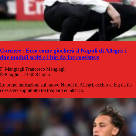
Corriere - Ecco come giocherà il Napoli di Allegri: i
due moduli scelti e i big da far coesistere
F. Mangiagli
Francesco Mangiagli
8 luglio - 23:30
8 luglio
Le prime indicazioni sul nuovo Napoli di Allegri, occhio ai big da far
coesistere soprattutto tra trequarti ed attacco.