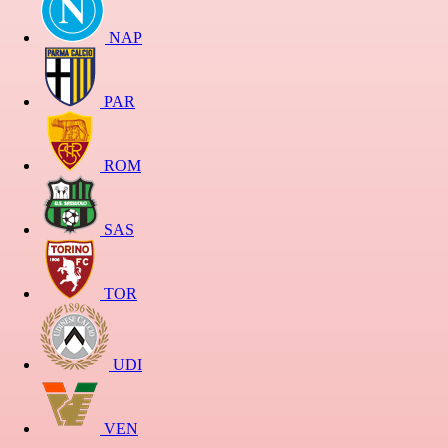
NAP
PAR
ROM
SAS
TOR
UDI
VEN