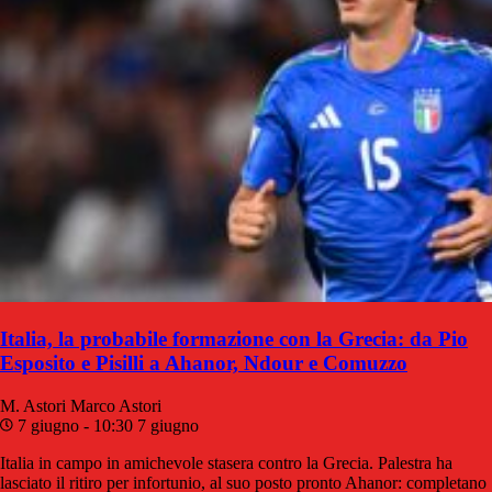
Italia, la probabile formazione con la Grecia: da Pio
Esposito e Pisilli a Ahanor, Ndour e Comuzzo
M. Astori
Marco Astori
7 giugno - 10:30
7 giugno
Italia in campo in amichevole stasera contro la Grecia. Palestra ha
lasciato il ritiro per infortunio, al suo posto pronto Ahanor: completano