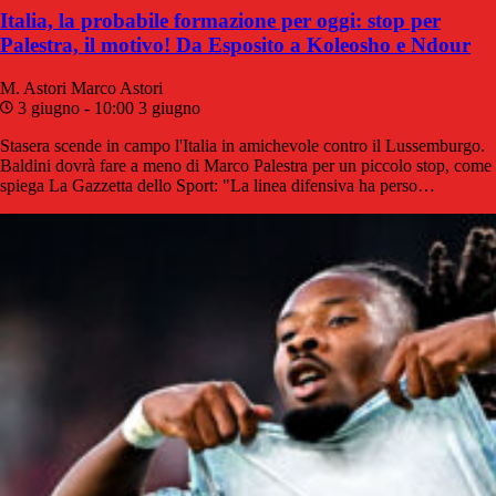
Italia, la probabile formazione per oggi: stop per
Palestra, il motivo! Da Esposito a Koleosho e Ndour
M. Astori
Marco Astori
3 giugno - 10:00
3 giugno
Stasera scende in campo l'Italia in amichevole contro il Lussemburgo.
Baldini dovrà fare a meno di Marco Palestra per un piccolo stop, come
spiega La Gazzetta dello Sport: "La linea difensiva ha perso…