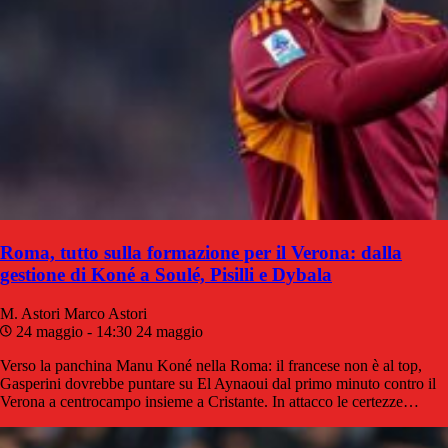
Roma, tutto sulla formazione per il Verona: dalla
gestione di Koné a Soulé, Pisilli e Dybala
M. Astori
Marco Astori
24 maggio - 14:30
24 maggio
Verso la panchina Manu Koné nella Roma: il francese non è al top,
Gasperini dovrebbe puntare su El Aynaoui dal primo minuto contro il
Verona a centrocampo insieme a Cristante. In attacco le certezze…