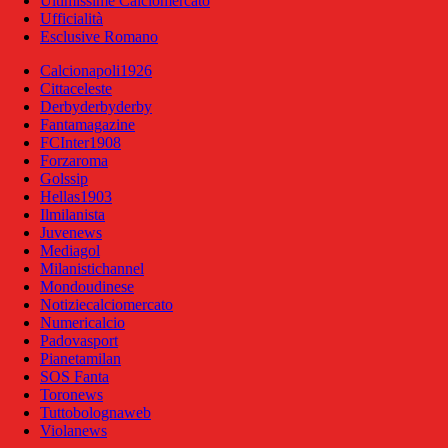
Ultimissime Calciomercato
Ufficialità
Esclusive Romano
Calcionapoli1926
Cittaceleste
Derbyderbyderby
Fantamagazine
FCInter1908
Forzaroma
Golssip
Hellas1903
Ilmilanista
Juvenews
Mediagol
Milanistichannel
Mondoudinese
Notiziecalciomercato
Numericalcio
Padovasport
Pianetamilan
SOS Fanta
Toronews
Tuttobolognaweb
Violanews