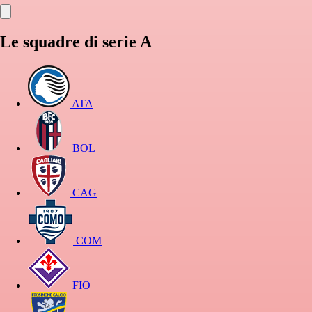
Le squadre di serie A
ATA
BOL
CAG
COM
FIO