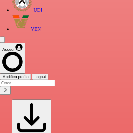
UDI
VEN
Accedi
Modifica profilo
Logout