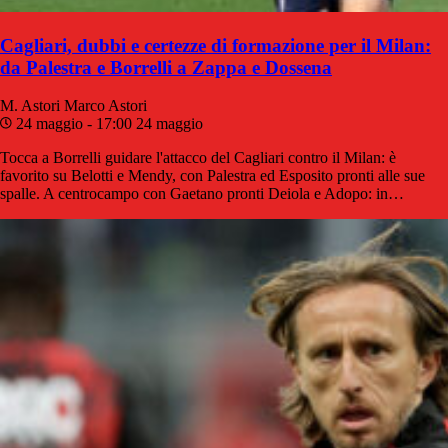
Cagliari, dubbi e certezze di formazione per il Milan:
da Palestra e Borrelli a Zappa e Dossena
M. Astori
Marco Astori
24 maggio - 17:00
24 maggio
Tocca a Borrelli guidare l'attacco del Cagliari contro il Milan: è
favorito su Belotti e Mendy, con Palestra ed Esposito pronti alle sue
spalle. A centrocampo con Gaetano pronti Deiola e Adopo: in…