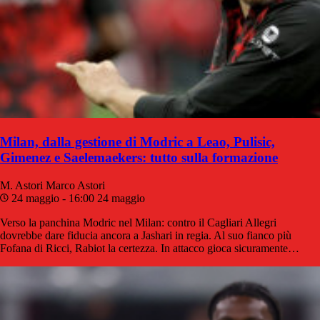
Milan, dalla gestione di Modric a Leao, Pulisic,
Gimenez e Saelemaekers: tutto sulla formazione
M. Astori
Marco Astori
24 maggio - 16:00
24 maggio
Verso la panchina Modric nel Milan: contro il Cagliari Allegri
dovrebbe dare fiducia ancora a Jashari in regia. Al suo fianco più
Fofana di Ricci, Rabiot la certezza. In attacco gioca sicuramente…