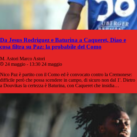
Da Jesus Rodriguez e Baturina a Caqueret, Diao e
cosa filtra su Paz: la probabile del Como
M. Astori
Marco Astori
24 maggio - 13:30
24 maggio
Nico Paz è partito con il Como ed è convocato contro la Cremonese:
difficile però che possa scendere in campo, di sicuro non dal 1'. Dietro
a Douvikas la certezza è Baturina, con Caqueret che insidia…