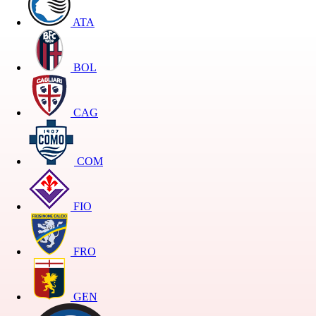
ATA
BOL
CAG
COM
FIO
FRO
GEN