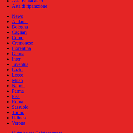
Asta Fantacalcio
Asta di riparazione
News
Atalanta
Bologna
Cagliari
Como
Cremonese
Fiorentina
Genoa
Inter
Juventus
Lazio
Lecce
Milan
Napoli
Parma
Pisa
Roma
Sassuolo
Torino
Udinese
Verona