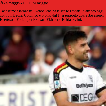
24 maggio - 15:30
24 maggio
Tantissime assenze nel Genoa, che ha le scelte limitate in attacco oggi
contro il Lecce: Colombo è pronto dal 1', a supporto dovrebbe esserci
Ellertsson. Forfait per Ekuban, Ekhator e Baldanzi, lui…