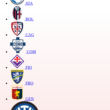
ATA
BOL
CAG
COM
FIO
FRO
GEN