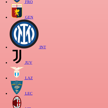
FRO
GEN
INT
JUV
LAZ
LEC