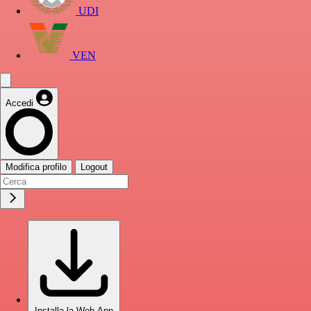
UDI
VEN
Accedi
Modifica profilo
Logout
Installa la Web App