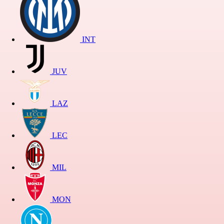
INT
JUV
LAZ
LEC
MIL
MON