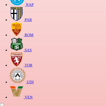
NAP
PAR
ROM
SAS
TOR
UDI
VEN