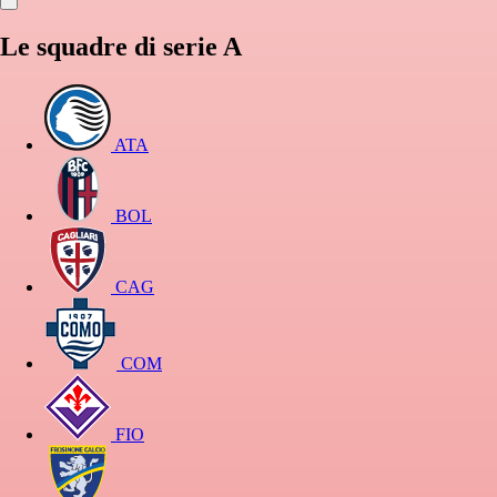
Le squadre di serie A
ATA
BOL
CAG
COM
FIO