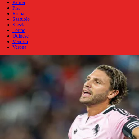
Parma
Pisa
Roma
Sassuolo
Spezia
Torino
Udinese
Venezia
Verona