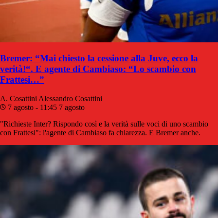
Bremer: “Mai chiesto la cessione alla Juve, ecco la
verità!“. E agente di Cambiaso: “Lo scambio con
Frattesi…”
A. Cosattini
Alessandro Cosattini
7 agosto - 11:45
7 agosto
"Richieste Inter? Rispondo così e la verità sulle voci di uno scambio
con Frattesi": l'agente di Cambiaso fa chiarezza. E Bremer anche.