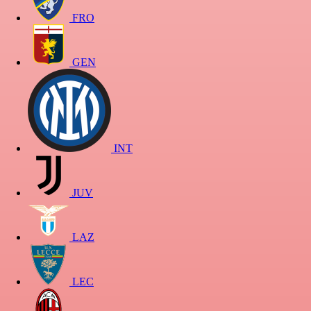
FRO
GEN
INT
JUV
LAZ
LEC