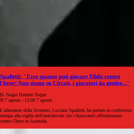
Spalletti: "Ecco quanto può giocare Yildiz contro
l'Inter! Non siamo su Circati, i giocatori da gestire..."
D. Najjar
Daniele Najjar
7 agosto - 15:00
7 agosto
L'allenatore della Juventus, Luciano Spalletti, ha parlato in conferenza
stampa alla vigilia dell'amichevole che i bianconeri affronteranno
contro l'Inter in Australia.