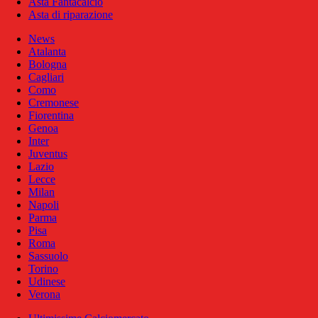
Asta Fantacalcio
Asta di riparazione
News
Atalanta
Bologna
Cagliari
Como
Cremonese
Fiorentina
Genoa
Inter
Juventus
Lazio
Lecce
Milan
Napoli
Parma
Pisa
Roma
Sassuolo
Torino
Udinese
Verona