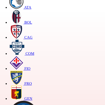
ATA
BOL
CAG
COM
FIO
FRO
GEN