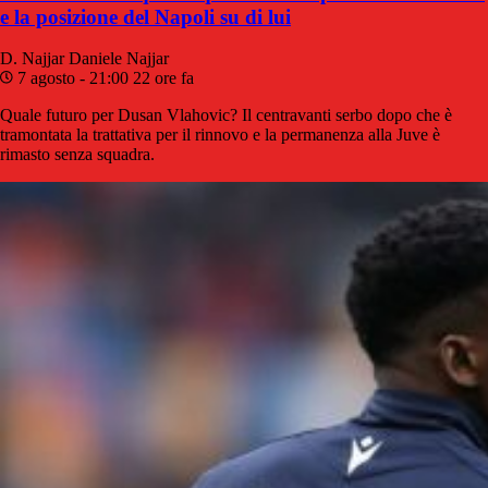
e la posizione del Napoli su di lui
D. Najjar
Daniele Najjar
7 agosto - 21:00
22 ore fa
Quale futuro per Dusan Vlahovic? Il centravanti serbo dopo che è
tramontata la trattativa per il rinnovo e la permanenza alla Juve è
rimasto senza squadra.