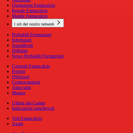
Quotazioni Fantacalcio
Regole Fantacalcio
Maglie Fantacalcio
I siti del nostro network
Probabili Formazioni
Infortunati
Squalificati
Diffidati
News Probabili Formazioni
Consigli Fantacalcio
Portieri
Difensori
Centrocampisti
Attaccanti
Mantra
Ultime dai Campi
Indicazioni amichevoli
Voti Fantacalcio
Assist