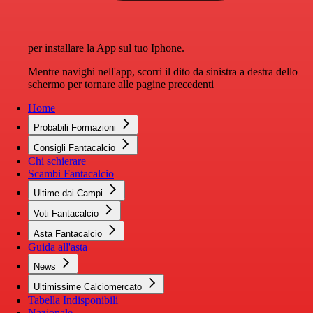
per installare la App sul tuo Iphone.
Mentre navighi nell'app, scorri il dito da sinistra a destra dello
schermo per tornare alle pagine precedenti
Home
Probabili Formazioni
Consigli Fantacalcio
Chi schierare
Scambi Fantacalcio
Ultime dai Campi
Voti Fantacalcio
Asta Fantacalcio
Guida all'asta
News
Ultimissime Calciomercato
Tabella Indisponibili
Nazionale