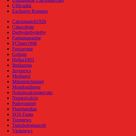
Ultimissime Calciomercato
Ufficialità
Esclusive Romano
Calcionapoli1926
Cittaceleste
Derbyderbyderby
Fantamagazine
FCInter1908
Forzaroma
Golssip
Hellas1903
Ilmilanista
Juvenews
Mediagol
Milanistichannel
Mondoudinese
Notiziecalciomercato
Numericalcio
Padovasport
Pianetamilan
SOS Fanta
Toronews
Tuttobolognaweb
Violanews