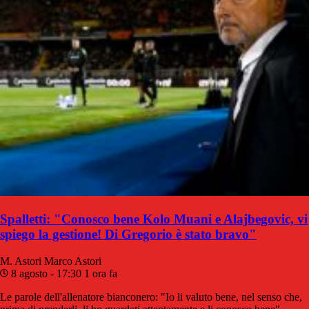
Spalletti: "Conosco bene Kolo Muani e Alajbegovic, vi
spiego la gestione! Di Gregorio è stato bravo"
M. Astori
Marco Astori
8 agosto - 17:30
1 ora fa
Le parole dell'allenatore bianconero: "Io li valuto bene, nel senso che,