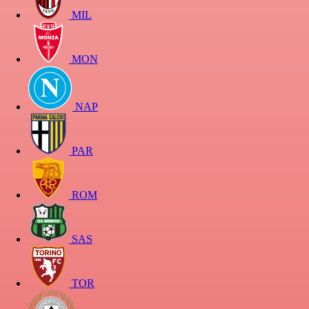
MIL
MON
NAP
PAR
ROM
SAS
TOR