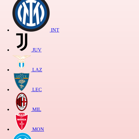
INT
JUV
LAZ
LEC
MIL
MON