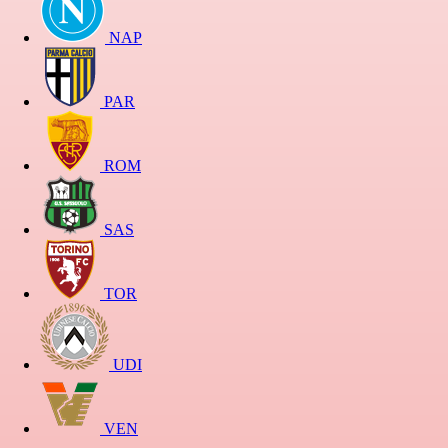
NAP
PAR
ROM
SAS
TOR
UDI
VEN