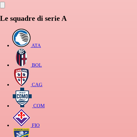
Le squadre di serie A
ATA
BOL
CAG
COM
FIO