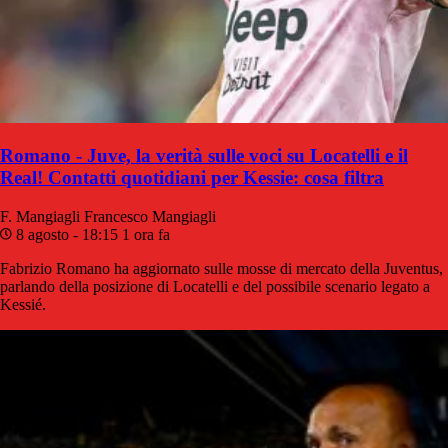
Romano - Juve, la verità sulle voci su Locatelli e il
Real! Contatti quotidiani per Kessie: cosa filtra
F. Mangiagli
Francesco Mangiagli
8 agosto - 18:15
1 ora fa
Fabrizio Romano ha aggiornato sulle mosse di mercato della Juventus,
parlando della posizione di Locatelli e del possibile scenario legato a
Kessié.