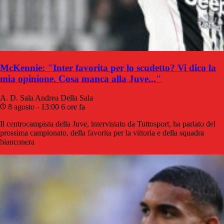
McKennie: "Inter favorita per lo scudetto? Vi dico la
mia opinione. Cosa manca alla Juve..."
A. D. Sala
Andrea Della Sala
8 agosto - 13:00
6 ore fa
Il centrocampista della Juve, intervistato da Tuttosport, ha parlato del
prossima campionato, della favorita per la vittoria e della squadra
bianconera