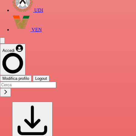
UDI
VEN
Accedi
Modifica profilo
Logout