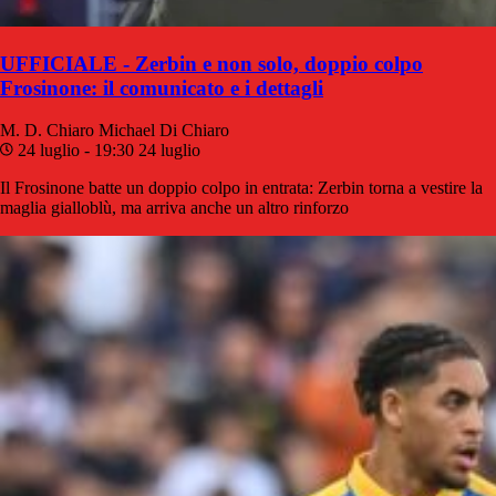
UFFICIALE - Zerbin e non solo, doppio colpo
Frosinone: il comunicato e i dettagli
M. D. Chiaro
Michael Di Chiaro
24 luglio - 19:30
24 luglio
Il Frosinone batte un doppio colpo in entrata: Zerbin torna a vestire la
maglia gialloblù, ma arriva anche un altro rinforzo