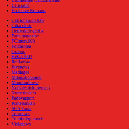
Ultimissime Calciomercato
Ufficialità
Esclusive Romano
Calcionapoli1926
Cittaceleste
Derbyderbyderby
Fantamagazine
FCInter1908
Forzaroma
Golssip
Hellas1903
Ilmilanista
Juvenews
Mediagol
Milanistichannel
Mondoudinese
Notiziecalciomercato
Numericalcio
Padovasport
Pianetamilan
SOS Fanta
Toronews
Tuttobolognaweb
Violanews