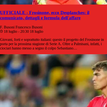
UFFICIALE - Frosinone, ecco Desplanches: il
comunicato, dettagli e formula dell'affare
F. Busoni
Francesco Busoni
18 luglio - 20:30
18 luglio
Giovani, forti e soprattutto italiani: questo il progetto del Frosinone in
porta per la prossima stagione di Serie A. Oltre a Palmisani, infatti, i
ciociari hanno messo a segno il colpo Sebastiano…