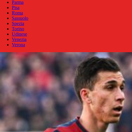
Parma
Pisa
Roma
Sassuolo
Spezia
Torino
Udinese
Venezia
Verona