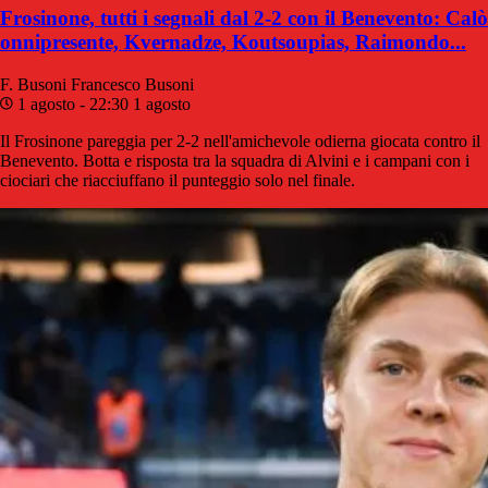
Frosinone, tutti i segnali dal 2-2 con il Benevento: Calò
onnipresente, Kvernadze, Koutsoupias, Raimondo...
F. Busoni
Francesco Busoni
1 agosto - 22:30
1 agosto
Il Frosinone pareggia per 2-2 nell'amichevole odierna giocata contro il
Benevento. Botta e risposta tra la squadra di Alvini e i campani con i
ciociari che riacciuffano il punteggio solo nel finale.