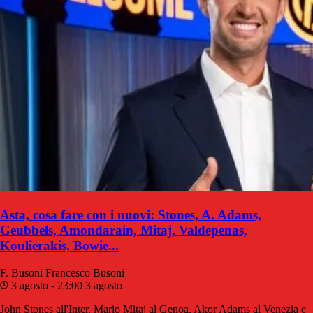
Asta, cosa fare con i nuovi: Stones, A. Adams,
Geubbels, Amondarain, Mitaj, Valdepenas,
Koulierakis, Bowie...
F. Busoni
Francesco Busoni
3 agosto - 23:00
3 agosto
John Stones all'Inter, Mario Mitaj al Genoa, Akor Adams al Venezia e