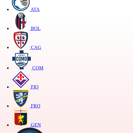
ATA
BOL
CAG
COM
FIO
FRO
GEN