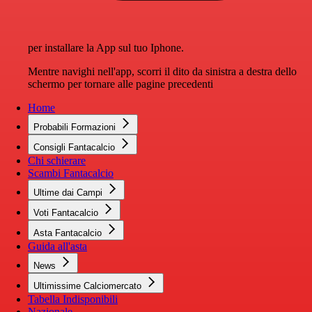
per installare la App sul tuo Iphone.
Mentre navighi nell'app, scorri il dito da sinistra a destra dello
schermo per tornare alle pagine precedenti
Home
Probabili Formazioni
Consigli Fantacalcio
Chi schierare
Scambi Fantacalcio
Ultime dai Campi
Voti Fantacalcio
Asta Fantacalcio
Guida all'asta
News
Ultimissime Calciomercato
Tabella Indisponibili
Nazionale