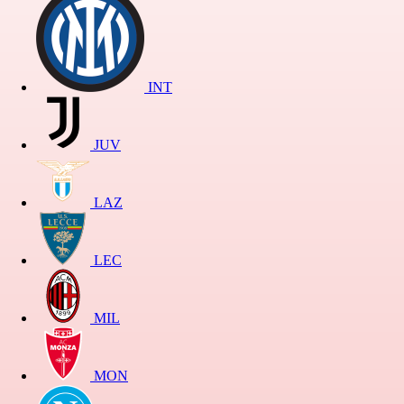
INT
JUV
LAZ
LEC
MIL
MON