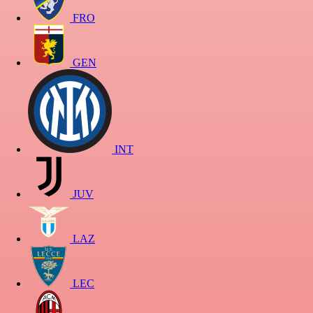
FRO
GEN
INT
JUV
LAZ
LEC