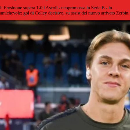
Il Frosinone supera 1-0 l'Ascoli - neopromossa in Serie B - in
amichevole: gol di Colley decisivo, su assist del nuovo arrivato Zerbin.