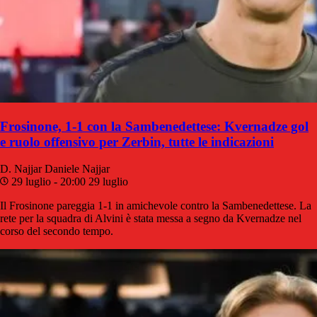
Frosinone, 1-1 con la Sambenedettese: Kvernadze gol
e ruolo offensivo per Zerbin, tutte le indicazioni
D. Najjar
Daniele Najjar
29 luglio - 20:00
29 luglio
Il Frosinone pareggia 1-1 in amichevole contro la Sambenedettese. La
rete per la squadra di Alvini è stata messa a segno da Kvernadze nel
corso del secondo tempo.