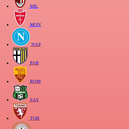
MIL
MON
NAP
PAR
ROM
SAS
TOR