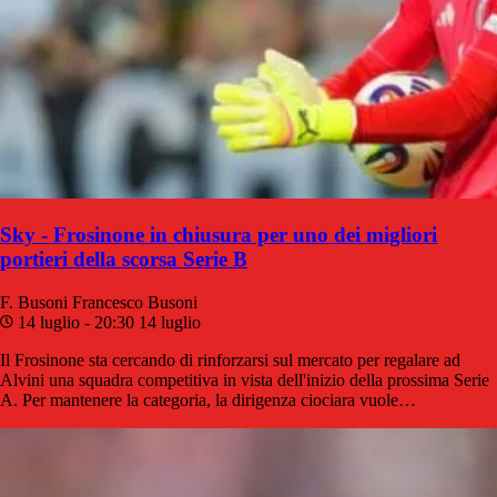
Sky - Frosinone in chiusura per uno dei migliori
portieri della scorsa Serie B
F. Busoni
Francesco Busoni
14 luglio - 20:30
14 luglio
Il Frosinone sta cercando di rinforzarsi sul mercato per regalare ad
Alvini una squadra competitiva in vista dell'inizio della prossima Serie
A. Per mantenere la categoria, la dirigenza ciociara vuole…