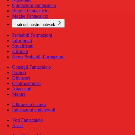
Quotazioni Fantacalcio
Regole Fantacalcio
Maglie Fantacalcio
I siti del nostro network
Probabili Formazioni
Infortunati
Squalificati
Diffidati
News Probabili Formazioni
Consigli Fantacalcio
Portieri
Difensori
Centrocampisti
Attaccanti
Mantra
Ultime dai Campi
Indicazioni amichevoli
Voti Fantacalcio
Assist