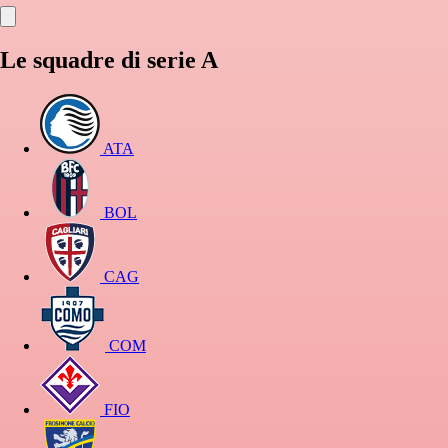
Le squadre di serie A
ATA
BOL
CAG
COM
FIO