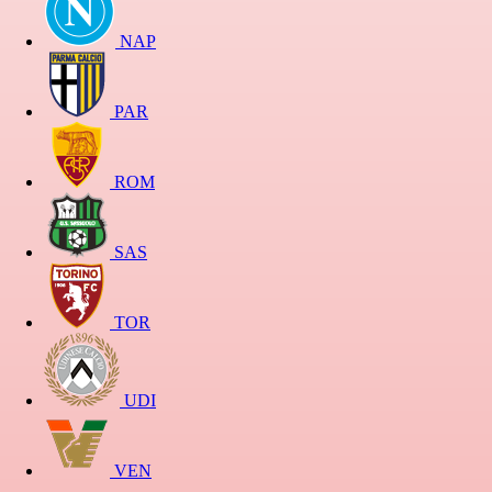
NAP
PAR
ROM
SAS
TOR
UDI
VEN