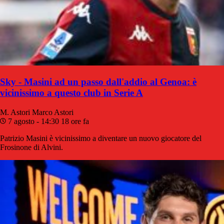
Sky - Masini ad un passo dall'addio al Genoa: è
vicinissimo a questo club in Serie A
M. Astori
Marco Astori
7 agosto - 14:30
18 ore fa
Patrizio Masini è vicinissimo a diventare un nuovo giocatore del
Frosinone di Alvini.