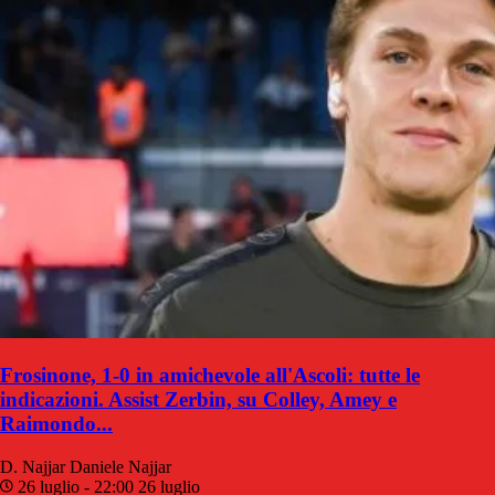
Frosinone, 1-0 in amichevole all'Ascoli: tutte le
indicazioni. Assist Zerbin, su Colley, Amey e
Raimondo...
D. Najjar
Daniele Najjar
26 luglio - 22:00
26 luglio