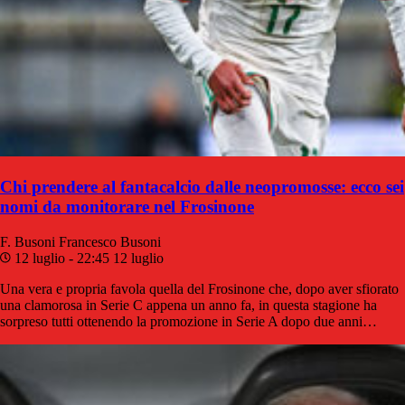
Chi prendere al fantacalcio dalle neopromosse: ecco sei
nomi da monitorare nel Frosinone
F. Busoni
Francesco Busoni
12 luglio - 22:45
12 luglio
Una vera e propria favola quella del Frosinone che, dopo aver sfiorato
una clamorosa in Serie C appena un anno fa, in questa stagione ha
sorpreso tutti ottenendo la promozione in Serie A dopo due anni…