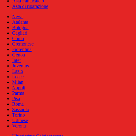
Asta Fantacalcio
Asta di riparazione
News
Atalanta
Bologna
Cagliari
Como
Cremonese
Fiorentina
Genoa
Inter
Juventus
Lazio
Lecce
Milan
Napoli
Parma
Pisa
Roma
Sassuolo
Torino
Udinese
Verona