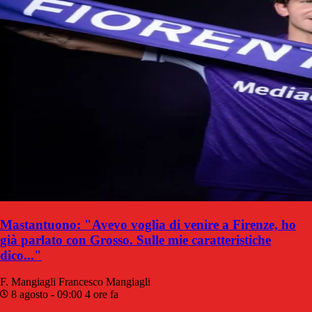
Mastantuono: "Avevo voglia di venire a Firenze, ho
già parlato con Grosso. Sulle mie caratteristiche
dico..."
F. Mangiagli
Francesco Mangiagli
8 agosto - 09:00
4 ore fa