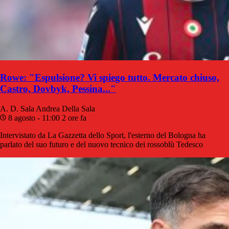
Rowe: "Espulsione? Vi spiego tutto. Mercato chiuso,
Castro, Dovbyk, Pessina..."
A. D. Sala
Andrea Della Sala
8 agosto - 11:00
2 ore fa
Intervistato da La Gazzetta dello Sport, l'esterno del Bologna ha
parlato del suo futuro e del nuovo tecnico dei rossoblù Tedesco