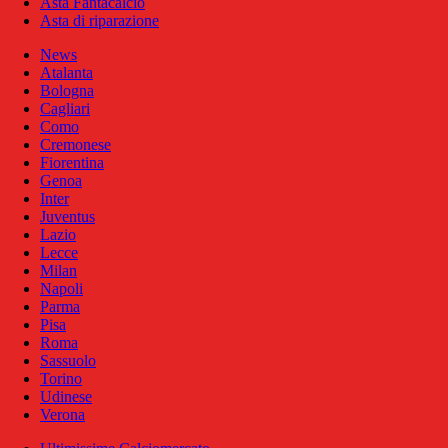
Asta Fantacalcio
Asta di riparazione
News
Atalanta
Bologna
Cagliari
Como
Cremonese
Fiorentina
Genoa
Inter
Juventus
Lazio
Lecce
Milan
Napoli
Parma
Pisa
Roma
Sassuolo
Torino
Udinese
Verona