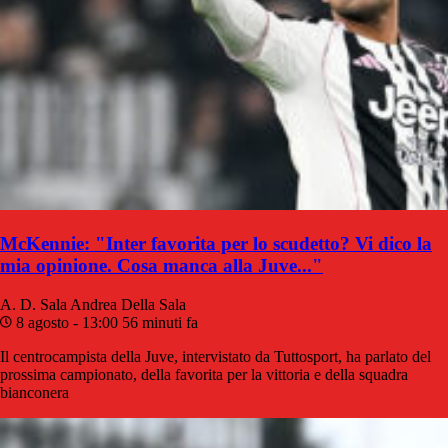
McKennie: "Inter favorita per lo scudetto? Vi dico la
mia opinione. Cosa manca alla Juve..."
A. D. Sala
Andrea Della Sala
8 agosto - 13:00
56 minuti fa
Il centrocampista della Juve, intervistato da Tuttosport, ha parlato del
prossima campionato, della favorita per la vittoria e della squadra
bianconera