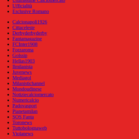
Ultimissime Calciomercato
Ufficialità
Esclusive Romano
Calcionapoli1926
Cittaceleste
Derbyderbyderby
Fantamagazine
FCInter1908
Forzaroma
Golssip
Hellas1903
Ilmilanista
Juvenews
Mediagol
Milanistichannel
Mondoudinese
Notiziecalciomercato
Numericalcio
Padovasport
Pianetamilan
SOS Fanta
Toronews
Tuttobolognaweb
Violanews