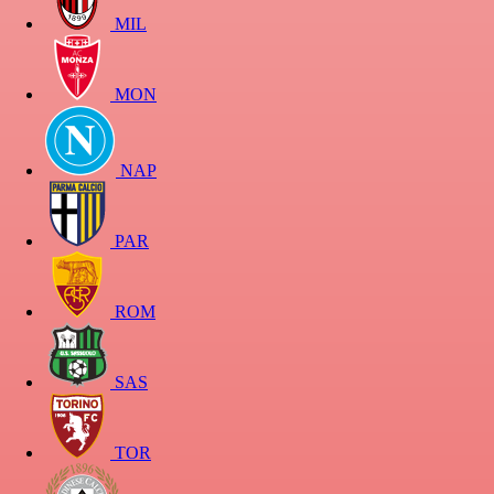
MIL
MON
NAP
PAR
ROM
SAS
TOR