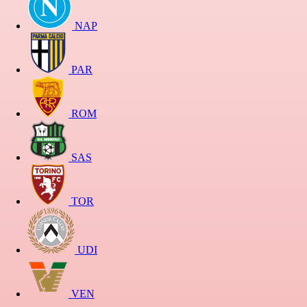
NAP
PAR
ROM
SAS
TOR
UDI
VEN