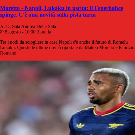
Moretto - Napoli, Lukaku in uscita: il Fenerbahce
spinge. C'è una novità sulla pista turca
A. D. Sala
Andrea Della Sala
8 agosto - 10:00
3 ore fa
Tra i nodi da sciogliere in casa Napoli c'è anche il futuro di Romelu
Lukaku. Queste le ultime novità riportate da Matteo Moretto e Fabrizio
Romano