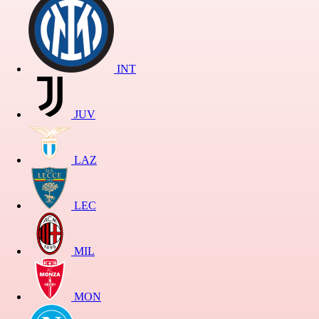
INT
JUV
LAZ
LEC
MIL
MON