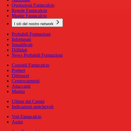
Quotazioni Fantacalcio
Regole Fantacalcio
Maglie Fantacalcio
I siti del nostro network
Probabili Formazioni
Infortunati
Squalificati
Diffidati
News Probabili Formazioni
Consigli Fantacalcio
Portieri
Difensori
Centrocampisti
Attaccanti
Mantra
Ultime dai Campi
Indicazioni amichevoli
Voti Fantacalcio
Assist