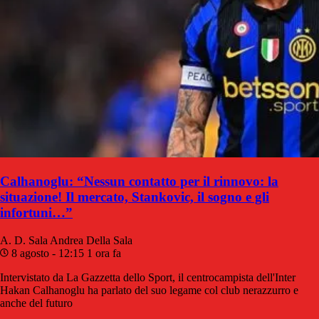
Calhanoglu: “Nessun contatto per il rinnovo: la
situazione! Il mercato, Stankovic, il sogno e gli
infortuni…”
A. D. Sala
Andrea Della Sala
8 agosto - 12:15
1 ora fa
Intervistato da La Gazzetta dello Sport, il centrocampista dell'Inter
Hakan Calhanoglu ha parlato del suo legame col club nerazzurro e
anche del futuro