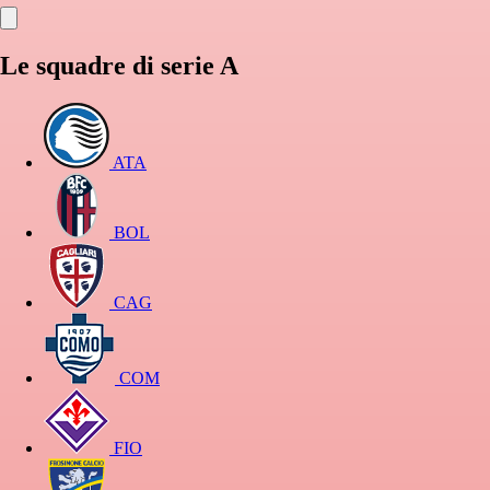
Le squadre di serie A
ATA
BOL
CAG
COM
FIO