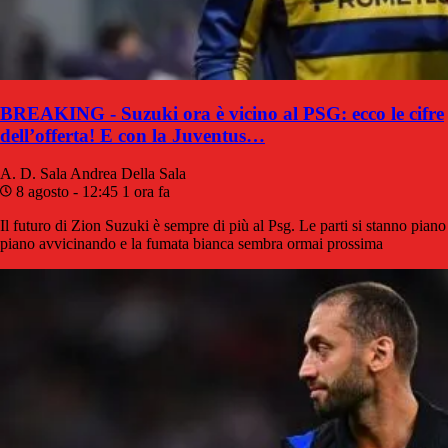
BREAKING - Suzuki ora è vicino al PSG: ecco le cifre
dell’offerta! E con la Juventus…
A. D. Sala
Andrea Della Sala
8 agosto - 12:45
1 ora fa
Il futuro di Zion Suzuki è sempre di più al Psg. Le parti si stanno piano
piano avvicinando e la fumata bianca sembra ormai prossima