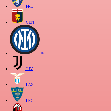
FRO
GEN
INT
JUV
LAZ
LEC