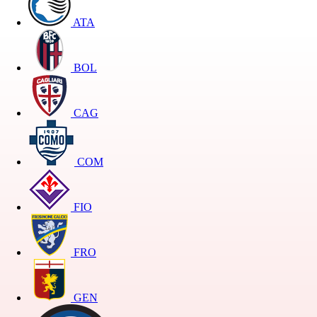
ATA
BOL
CAG
COM
FIO
FRO
GEN