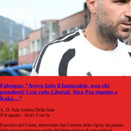
Fabregas: “Avevo fatto il fantacalcio, ecco chi
prenderei! Così vedo Liberali, Nico Paz rispetto a
Kakà…”
A. D. Sala
Andrea Della Sala
8 agosto - 10:45
3 ore fa
Il tecnico del Como, intervistato dal Corriere dello Sport, ha parlato
della nuova stagione e anche del fantacalcio e di una scelta in