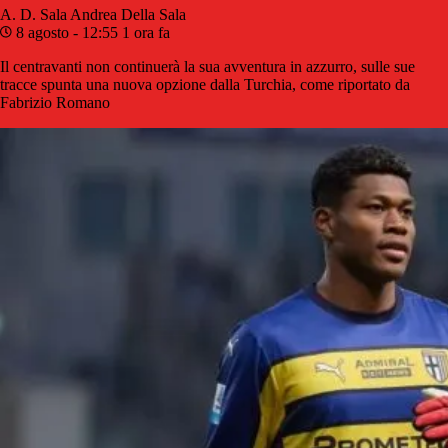
A. D. Sala
Andrea Della Sala
8 agosto - 12:55
1 ora fa
Il centravanti non continuerà la sua avventura in azzurro, sulle sue
tracce spunta una nuova opzione dalla Turchia, come riportato da
Fabrizio Romano