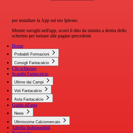
per installare la App sul tuo Iphone.
Mentre navighi nell'app, scorri il dito da sinistra a destra dello
schermo per tornare alle pagine precedenti
Home
Probabili Formazioni
Consigli Fantacalcio
Chi schierare
Scambi Fantacalcio
Ultime dai Campi
Voti Fantacalcio
Asta Fantacalcio
Guida all'asta
News
Ultimissime Calciomercato
Tabella Indisponibili
Nazionale