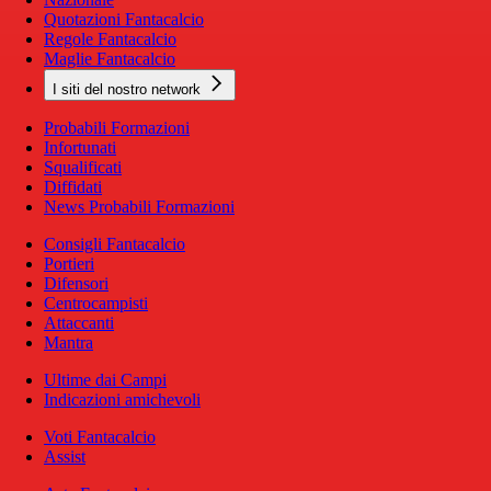
Quotazioni Fantacalcio
Regole Fantacalcio
Maglie Fantacalcio
I siti del nostro network
Probabili Formazioni
Infortunati
Squalificati
Diffidati
News Probabili Formazioni
Consigli Fantacalcio
Portieri
Difensori
Centrocampisti
Attaccanti
Mantra
Ultime dai Campi
Indicazioni amichevoli
Voti Fantacalcio
Assist