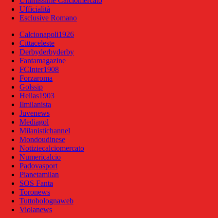
Ultimissime Calciomercato
Ufficialità
Esclusive Romano
Calcionapoli1926
Cittaceleste
Derbyderbyderby
Fantamagazine
FCInter1908
Forzaroma
Golssip
Hellas1903
Ilmilanista
Juvenews
Mediagol
Milanistichannel
Mondoudinese
Notiziecalciomercato
Numericalcio
Padovasport
Pianetamilan
SOS Fanta
Toronews
Tuttobolognaweb
Violanews