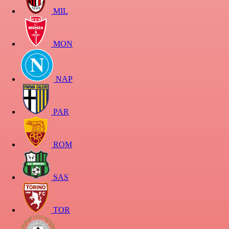
MIL
MON
NAP
PAR
ROM
SAS
TOR