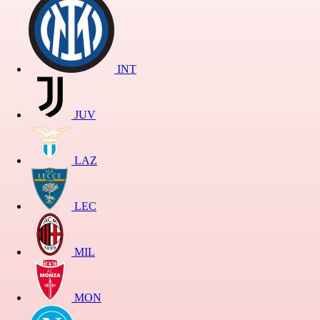
INT
JUV
LAZ
LEC
MIL
MON