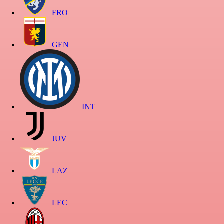
FRO
GEN
INT
JUV
LAZ
LEC