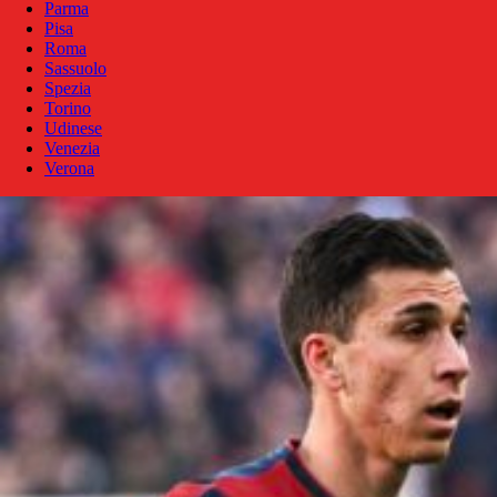
Parma
Pisa
Roma
Sassuolo
Spezia
Torino
Udinese
Venezia
Verona