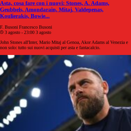
Asta, cosa fare con i nuovi: Stones, A. Adams,
Geubbels, Amondarain, Mitaj, Valdepenas,
Koulierakis, Bowie...
F. Busoni
Francesco Busoni
3 agosto - 23:00
3 agosto
John Stones all'Inter, Mario Mitaj al Genoa, Akor Adams al Venezia e
non solo: tutto sui nuovi acquisti per asta e fantacalcio.