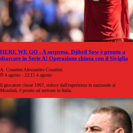
HERE WE GO - A sorpresa, Djibril Sow è pronto a
sbarcare in Serie A! Operazione chiusa con il Siviglia
A. Cosattini
Alessandro Cosattini
4 agosto - 22:15
4 agosto
Il giocatore classe 1997, reduce dall'esperienza in nazionale ai
Mondiali, è pronto ad arrivare in Italia.