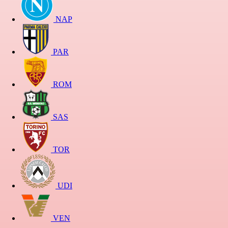
NAP
PAR
ROM
SAS
TOR
UDI
VEN