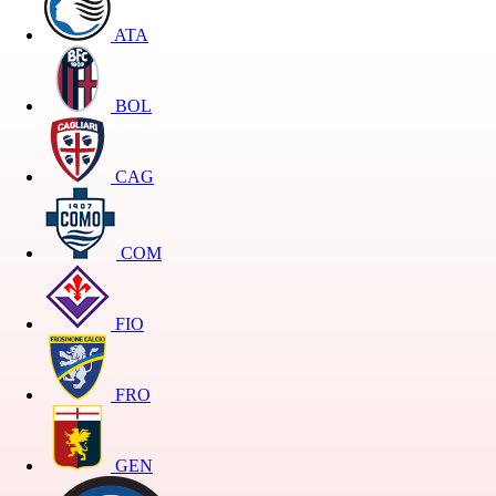
ATA
BOL
CAG
COM
FIO
FRO
GEN