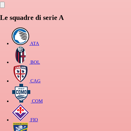
Le squadre di serie A
ATA
BOL
CAG
COM
FIO