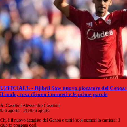
UFFICIALE - Djibril Sow nuovo giocatore del Genoa:
il ruolo, cosa dicono i numeri e le prime parole
A. Cosattini
Alessandro Cosattini
6 agosto - 21:30
6 agosto
Chi è il nuovo acquisto del Genoa e tutti i suoi numeri in carriera: il
club lo presenta così.