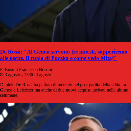
De Rossi: "Al Genoa servono tre innesti, sopperiremo
alle uscite. Il ruolo di Puczka e come vedo Mitaj"
F. Busoni
Francesco Busoni
3 agosto - 15:00
3 agosto
Daniele De Rossi ha parlato di mercato nel post partita della sfida tra
Genoa e Leicester ma anche di due nuovi acquisti arrivati nelle ultime
settimane.