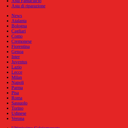
Asta Fantacalcio
Asta di riparazione
News
Atalanta
Bologna
Cagliari
Como
Cremonese
Fiorentina
Genoa
Inter
Juventus
Lazio
Lecce
Milan
Napoli
Parma
Pisa
Roma
Sassuolo
Torino
Udinese
Verona