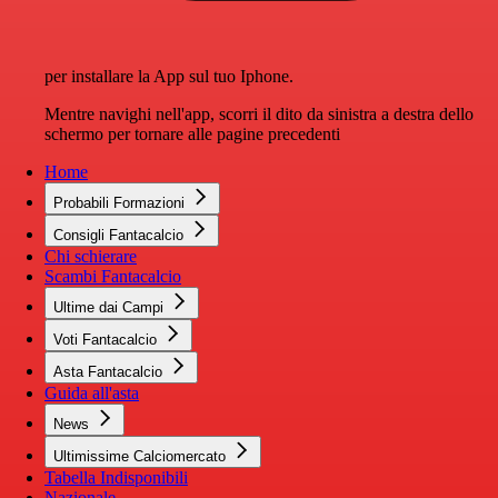
per installare la App sul tuo Iphone.
Mentre navighi nell'app, scorri il dito da sinistra a destra dello
schermo per tornare alle pagine precedenti
Home
Probabili Formazioni
Consigli Fantacalcio
Chi schierare
Scambi Fantacalcio
Ultime dai Campi
Voti Fantacalcio
Asta Fantacalcio
Guida all'asta
News
Ultimissime Calciomercato
Tabella Indisponibili
Nazionale