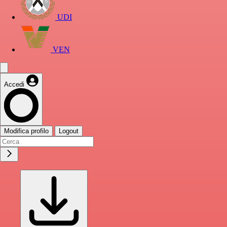
UDI
VEN
Accedi
Modifica profilo
Logout