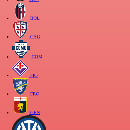
BOL
CAG
COM
FIO
FRO
GEN