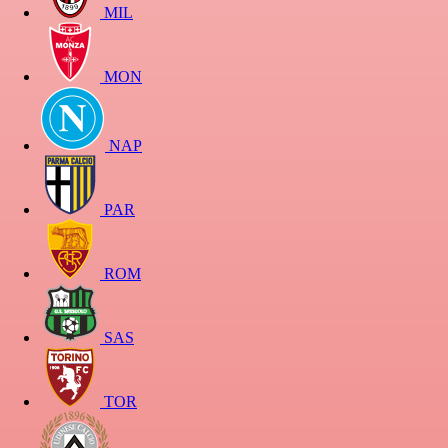
MIL
MON
NAP
PAR
ROM
SAS
TOR