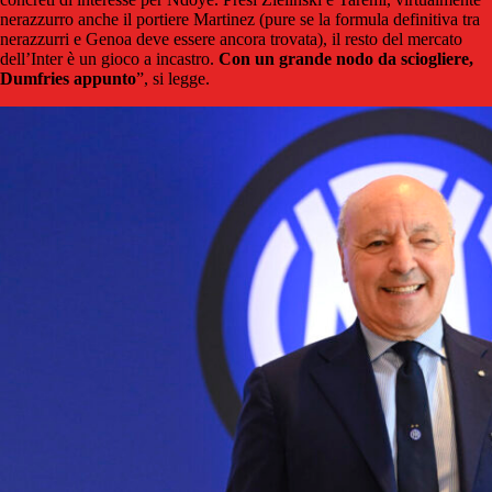
nerazzurro anche il portiere Martinez (pure se la formula definitiva tra
nerazzurri e Genoa deve essere ancora trovata), il resto del mercato
dell’Inter è un gioco a incastro.
Con un grande nodo da sciogliere,
Dumfries appunto
”, si legge.