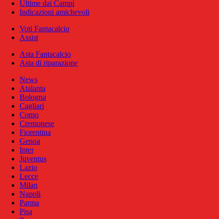
Ultime dai Campi
Indicazioni amichevoli
Voti Fantacalcio
Assist
Asta Fantacalcio
Asta di riparazione
News
Atalanta
Bologna
Cagliari
Como
Cremonese
Fiorentina
Genoa
Inter
Juventus
Lazio
Lecce
Milan
Napoli
Parma
Pisa