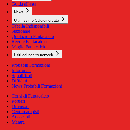
Guida all'asta
News
Ultimissime Calciomercato
Tabella Indisponibili
Nazionale
Quotazioni Fantacalcio
Regole Fantacalcio
Maglie Fantacalcio
I siti del nostro network
Probabili Formazioni
Infortunati
Squalificati
Diffidati
News Probabili Formazioni
Consigli Fantacalcio
Portieri
Difensori
Centrocampisti
Attaccanti
Mantra