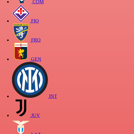
COM
FIO
FRO
GEN
INT
JUV