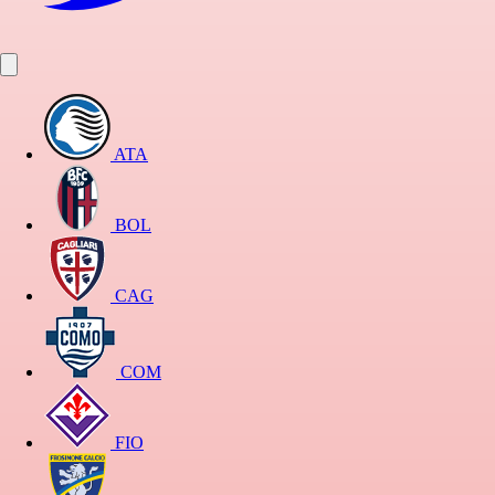
ATA
BOL
CAG
COM
FIO