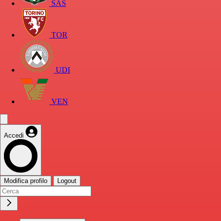
SAS
TOR
UDI
VEN
Accedi
Modifica profilo
Logout