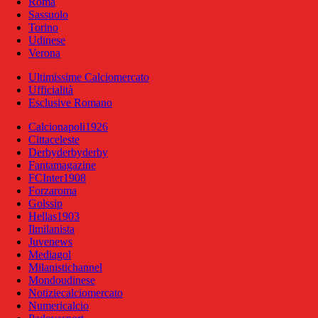
Roma
Sassuolo
Torino
Udinese
Verona
Ultimissime Calciomercato
Ufficialità
Esclusive Romano
Calcionapoli1926
Cittaceleste
Derbyderbyderby
Fantamagazine
FCInter1908
Forzaroma
Golssip
Hellas1903
Ilmilanista
Juvenews
Mediagol
Milanistichannel
Mondoudinese
Notiziecalciomercato
Numericalcio