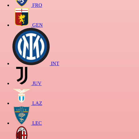
FRO
GEN
INT
JUV
LAZ
LEC