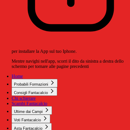
per installare la App sul tuo Iphone.
Mentre navighi nell'app, scorri il dito da sinistra a destra dello
schermo per tornare alle pagine precedenti
Home
Probabili Formazioni
Consigli Fantacalcio
Chi schierare
Scambi Fantacalcio
Ultime dai Campi
Voti Fantacalcio
Asta Fantacalcio