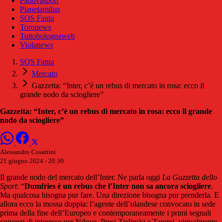
Padovasport
Pianetamilan
SOS Fanta
Toronews
Tuttobolognaweb
Violanews
SOS Fanta
Mercato
Gazzetta: “Inter, c’è un rebus di mercato in rosa: ecco il
grande nodo da sciogliere”
Gazzetta: “Inter, c’è un rebus di mercato in rosa: ecco il grande
nodo da sciogliere”
Alessandro Cosattini
21 giugno 2024 - 20:30
Il grande nodo del mercato dell’Inter. Ne parla oggi
La Gazzetta dello
Sport
: “
Dumfries è un rebus che l’Inter non sa ancora sciogliere
.
Ma qualcosa bisogna pur fare. Una direzione bisogna pur prenderla. E
allora ecco la mossa doppia: l’agente dell’olandese convocato in sede
prima della fine dell’Europeo e contemporaneamente i primi segnali
concreti di interesse per Ndoye. Presi Zielinski e Taremi, virtualmente