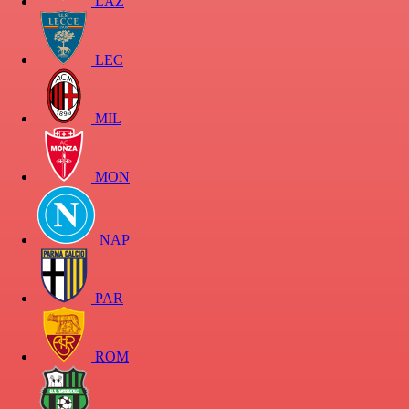
LAZ
LEC
MIL
MON
NAP
PAR
ROM