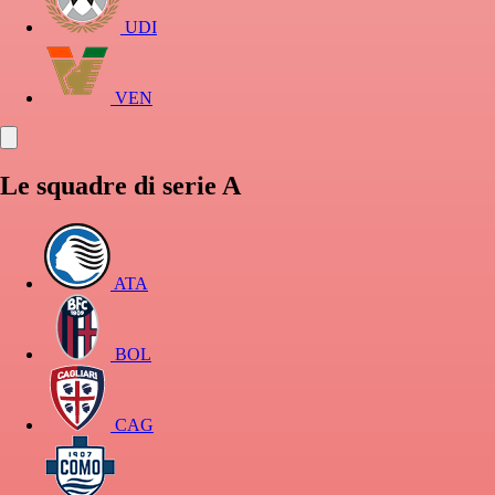
UDI
VEN
Le squadre di serie A
ATA
BOL
CAG