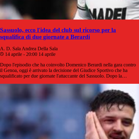
Sassuolo, ecco l'idea del club sul ricorso per la
squalifica di due giornate a Berardi
A. D. Sala
Andrea Della Sala
14 aprile - 20:00
14 aprile
Dopo l'episodio che ha coinvolto Domenico Berardi nella gara contro
il Genoa, oggi è arrivato la decisione del Giudice Sportivo che ha
squalificato per due giornate l'attaccante del Sassuolo. Dopo la…