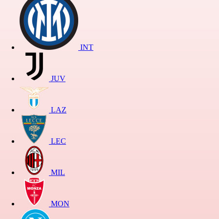
INT
JUV
LAZ
LEC
MIL
MON