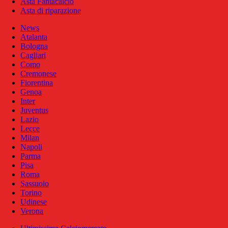
Asta Fantacalcio
Asta di riparazione
News
Atalanta
Bologna
Cagliari
Como
Cremonese
Fiorentina
Genoa
Inter
Juventus
Lazio
Lecce
Milan
Napoli
Parma
Pisa
Roma
Sassuolo
Torino
Udinese
Verona