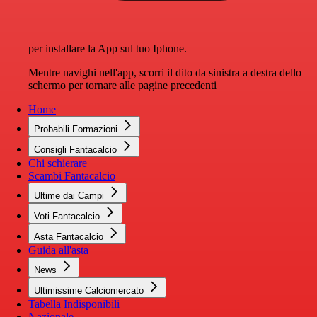
per installare la App sul tuo Iphone.
Mentre navighi nell'app, scorri il dito da sinistra a destra dello
schermo per tornare alle pagine precedenti
Home
Probabili Formazioni
Consigli Fantacalcio
Chi schierare
Scambi Fantacalcio
Ultime dai Campi
Voti Fantacalcio
Asta Fantacalcio
Guida all'asta
News
Ultimissime Calciomercato
Tabella Indisponibili
Nazionale