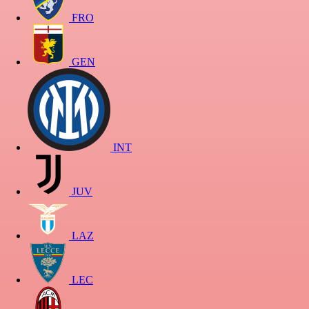
FRO
GEN
INT
JUV
LAZ
LEC