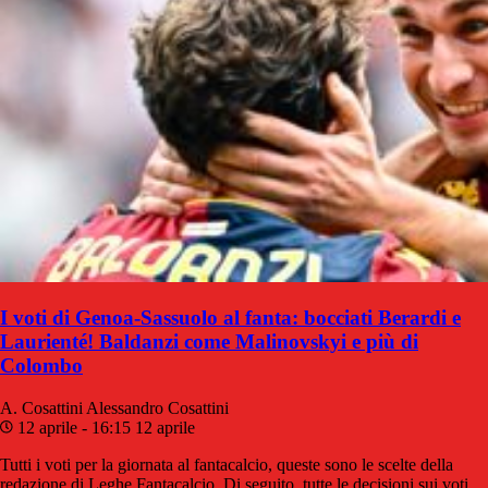
I voti di Genoa-Sassuolo al fanta: bocciati Berardi e
Laurienté! Baldanzi come Malinovskyi e più di
Colombo
A. Cosattini
Alessandro Cosattini
12 aprile - 16:15
12 aprile
Tutti i voti per la giornata al fantacalcio, queste sono le scelte della
redazione di Leghe Fantacalcio. Di seguito, tutte le decisioni sui voti