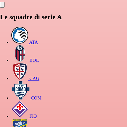
Le squadre di serie A
ATA
BOL
CAG
COM
FIO