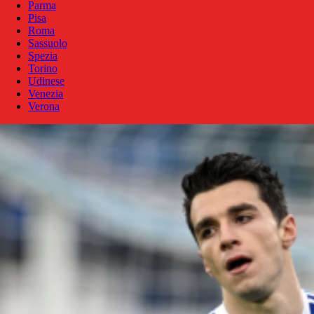
Parma
Pisa
Roma
Sassuolo
Spezia
Torino
Udinese
Venezia
Verona