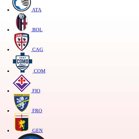
ATA
BOL
CAG
COM
FIO
FRO
GEN