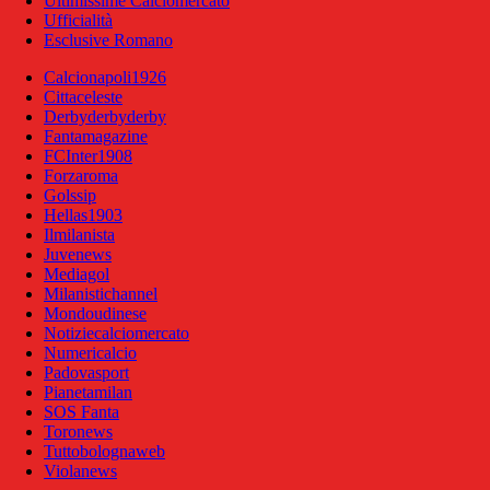
Ultimissime Calciomercato
Ufficialità
Esclusive Romano
Calcionapoli1926
Cittaceleste
Derbyderbyderby
Fantamagazine
FCInter1908
Forzaroma
Golssip
Hellas1903
Ilmilanista
Juvenews
Mediagol
Milanistichannel
Mondoudinese
Notiziecalciomercato
Numericalcio
Padovasport
Pianetamilan
SOS Fanta
Toronews
Tuttobolognaweb
Violanews