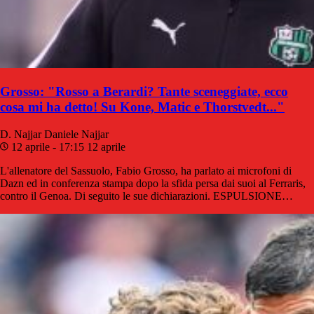
Grosso: "Rosso a Berardi? Tante sceneggiate, ecco
cosa mi ha detto! Su Kone, Matic e Thorstvedt..."
D. Najjar
Daniele Najjar
12 aprile - 17:15
12 aprile
L'allenatore del Sassuolo, Fabio Grosso, ha parlato ai microfoni di
Dazn ed in conferenza stampa dopo la sfida persa dai suoi al Ferraris,
contro il Genoa. Di seguito le sue dichiarazioni. ESPULSIONE…