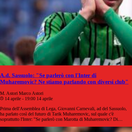
A.d. Sassuolo: "Se parlerò con l'Inter di
Muharemovic? Ne stiamo parlando con diversi club"
M. Astori
Marco Astori
14 aprile - 19:00
14 aprile
Prima dell'Assemblea di Lega, Giovanni Carnevali, ad del Sassuolo,
ha parlato così del futuro di Tarik Muharemovic, sul quale c'è
soprattutto l'Inter: "Se parlerò con Marotta di Muharemovic? Di…