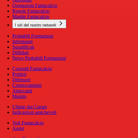
Quotazioni Fantacalcio
Regole Fantacalcio
Maglie Fantacalcio
I siti del nostro network
Probabili Formazioni
Infortunati
Squalificati
Diffidati
News Probabili Formazioni
Consigli Fantacalcio
Portieri
Difensori
Centrocampisti
Attaccanti
Mantra
Ultime dai Campi
Indicazioni amichevoli
Voti Fantacalcio
Assist