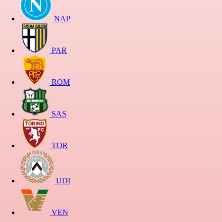
NAP
PAR
ROM
SAS
TOR
UDI
VEN