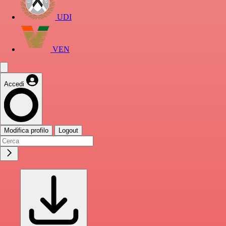
UDI
VEN
Accedi
Modifica profilo
Logout