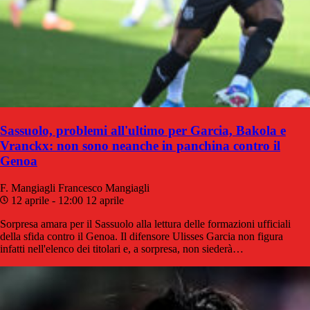
Sassuolo, problemi all'ultimo per Garcia, Bakola e
Vranckx: non sono neanche in panchina contro il
Genoa
F. Mangiagli
Francesco Mangiagli
12 aprile - 12:00
12 aprile
Sorpresa amara per il Sassuolo alla lettura delle formazioni ufficiali
della sfida contro il Genoa. Il difensore Ulisses Garcia non figura
infatti nell'elenco dei titolari e, a sorpresa, non siederà…