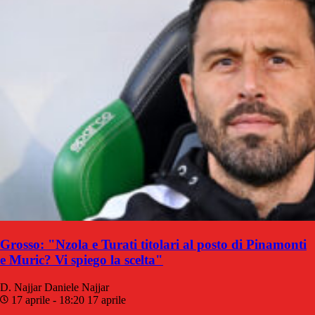
Grosso: "Nzola e Turati titolari al posto di Pinamonti
e Muric? Vi spiego la scelta"
D. Najjar
Daniele Najjar
17 aprile - 18:20
17 aprile