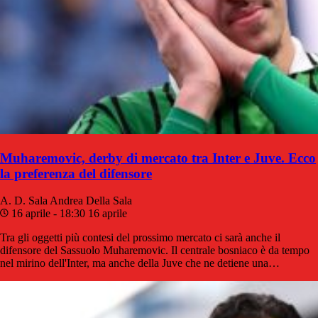
Muharemovic, derby di mercato tra Inter e Juve. Ecco
la preferenza del difensore
A. D. Sala
Andrea Della Sala
16 aprile - 18:30
16 aprile
Tra gli oggetti più contesi del prossimo mercato ci sarà anche il
difensore del Sassuolo Muharemovic. Il centrale bosniaco è da tempo
nel mirino dell'Inter, ma anche della Juve che ne detiene una…