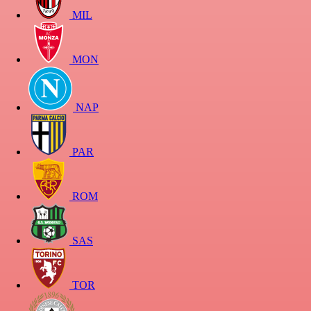
MIL
MON
NAP
PAR
ROM
SAS
TOR