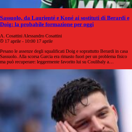
Sassuolo, da Laurienté e Koné ai sostituti di Berardi e
Doig: la probabile formazione per oggi
A. Cosattini
Alessandro Cosattini
17 aprile - 10:00
17 aprile
Pesano le assenze degli squalificati Doig e soprattutto Berardi in casa
Sassuolo. Alla scorsa Garcia era rimasto fuori per un problema fisico
ma può recuperare: leggermente favorito lui su Coulibaly a…