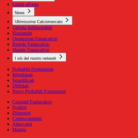
Guida all'asta
News
Ultimissime Calciomercato
Tabella Indisponibili
Nazionale
Quotazioni Fantacalcio
Regole Fantacalcio
Maglie Fantacalcio
I siti del nostro network
Probabili Formazioni
Infortunati
Squalificati
Diffidati
News Probabili Formazioni
Consigli Fantacalcio
Portieri
Difensori
Centrocampisti
Attaccanti
Mantra