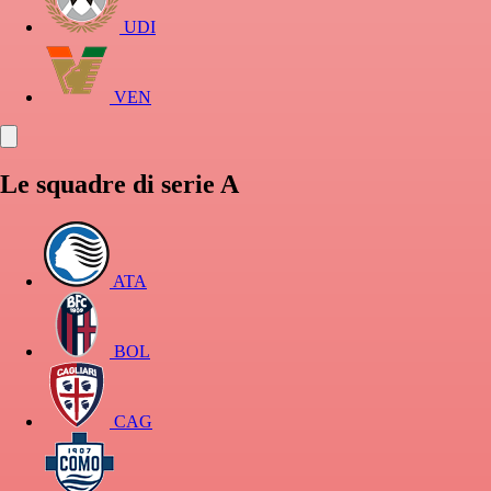
UDI
VEN
Le squadre di serie A
ATA
BOL
CAG