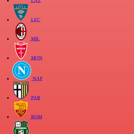
LAZ
LEC
MIL
MON
NAP
PAR
ROM