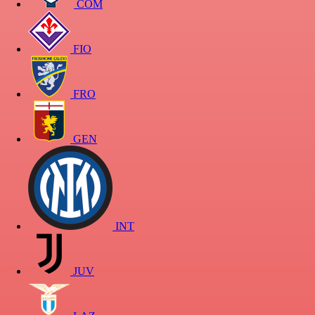
COM
FIO
FRO
GEN
INT
JUV