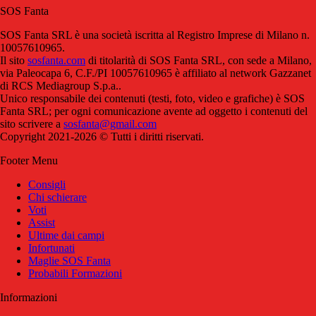
SOS Fanta
SOS Fanta SRL è una società iscritta al Registro Imprese di Milano n.
10057610965.
Il sito
sosfanta.com
di titolarità di SOS Fanta SRL, con sede a Milano,
via Paleocapa 6, C.F./PI 10057610965 è affiliato al network Gazzanet
di RCS Mediagroup S.p.a..
Unico responsabile dei contenuti (testi, foto, video e grafiche) è SOS
Fanta SRL; per ogni comunicazione avente ad oggetto i contenuti del
sito scrivere a
sosfanta@gmail.com
Copyright 2021-2026 © Tutti i diritti riservati.
Footer Menu
Consigli
Chi schierare
Voti
Assist
Ultime dai campi
Infortunati
Maglie SOS Fanta
Probabili Formazioni
Informazioni