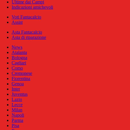
Ultime dai Campi
Indicazioni amichevoli
Voti Fantacalcio
Assist
Asta Fantacalcio
Asta di riparazione
News
Atalanta
Bologna
Cagliari
Como
Cremonese
Fiorentina
Genoa
Inter
Juventus
Lazio
Lecce
Milan
Napoli
Parma
Pisa