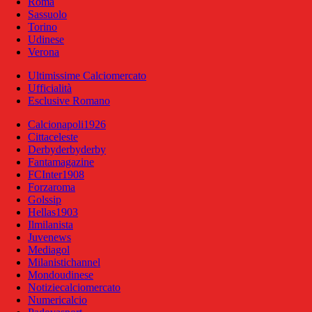
Roma
Sassuolo
Torino
Udinese
Verona
Ultimissime Calciomercato
Ufficialità
Esclusive Romano
Calcionapoli1926
Cittaceleste
Derbyderbyderby
Fantamagazine
FCInter1908
Forzaroma
Golssip
Hellas1903
Ilmilanista
Juvenews
Mediagol
Milanistichannel
Mondoudinese
Notiziecalciomercato
Numericalcio