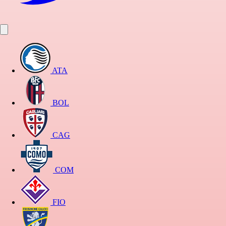
ATA
BOL
CAG
COM
FIO