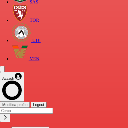
SAS
TOR
UDI
VEN
Accedi
Modifica profilo
Logout