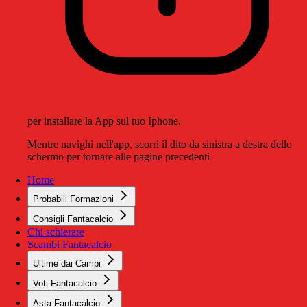
per installare la App sul tuo Iphone.
Mentre navighi nell'app, scorri il dito da sinistra a destra dello
schermo per tornare alle pagine precedenti
Home
Probabili Formazioni
Consigli Fantacalcio
Chi schierare
Scambi Fantacalcio
Ultime dai Campi
Voti Fantacalcio
Asta Fantacalcio