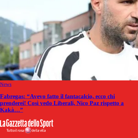
News
Fabregas: “Avevo fatto il fantacalcio, ecco chi
prenderei! Così vedo Liberali, Nico Paz rispetto a
Kakà…”