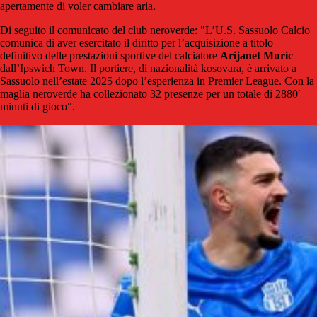
apertamente di voler cambiare aria.
Di seguito il comunicato del club neroverde: "L’U.S. Sassuolo Calcio
comunica di aver esercitato il diritto per l’acquisizione a titolo
definitivo delle prestazioni sportive del calciatore
Arijanet Muric
dall’Ipswich Town. Il portiere, di nazionalità kosovara, è arrivato a
Sassuolo nell’estate 2025 dopo l’esperienza in Premier League. Con la
maglia neroverde ha collezionato 32 presenze per un totale di 2880′
minuti di gioco".