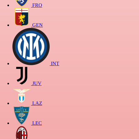
FRO
GEN
INT
JUV
LAZ
LEC