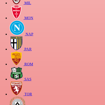
MIL
MON
NAP
PAR
ROM
SAS
TOR