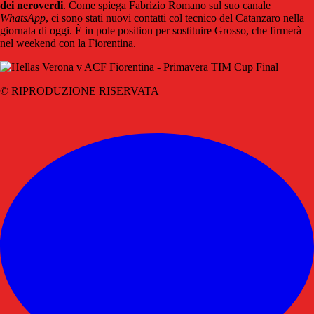
dei neroverdi
. Come spiega Fabrizio Romano sul suo canale
WhatsApp
, ci sono stati nuovi contatti col tecnico del Catanzaro nella
giornata di oggi. È in pole position per sostituire Grosso, che firmerà
nel weekend con la Fiorentina.
© RIPRODUZIONE RISERVATA