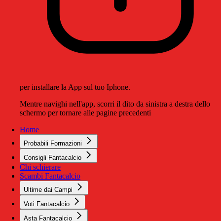
per installare la App sul tuo Iphone.
Mentre navighi nell'app, scorri il dito da sinistra a destra dello
schermo per tornare alle pagine precedenti
Home
Probabili Formazioni
Consigli Fantacalcio
Chi schierare
Scambi Fantacalcio
Ultime dai Campi
Voti Fantacalcio
Asta Fantacalcio