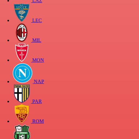
LAZ
LEC
MIL
MON
NAP
PAR
ROM