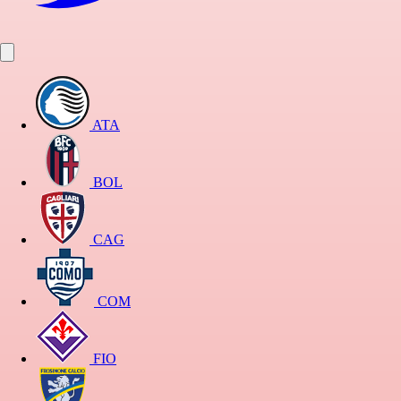
ATA
BOL
CAG
COM
FIO