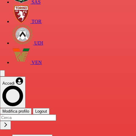
SAS
TOR
UDI
VEN
Accedi
Modifica profilo
Logout