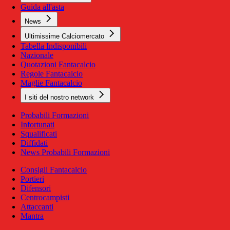
Guida all'asta
News
Ultimissime Calciomercato
Tabella Indisponibili
Nazionale
Quotazioni Fantacalcio
Regole Fantacalcio
Maglie Fantacalcio
I siti del nostro network
Probabili Formazioni
Infortunati
Squalificati
Diffidati
News Probabili Formazioni
Consigli Fantacalcio
Portieri
Difensori
Centrocampisti
Attaccanti
Mantra