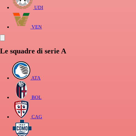
UDI
VEN
Le squadre di serie A
ATA
BOL
CAG