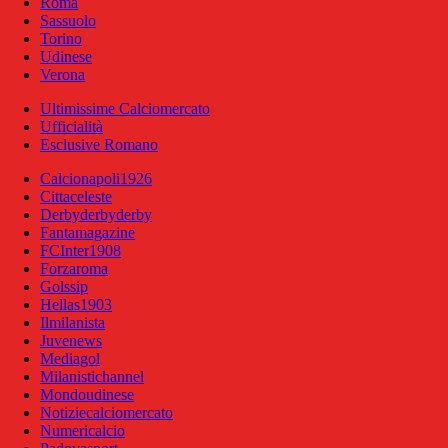
Roma
Sassuolo
Torino
Udinese
Verona
Ultimissime Calciomercato
Ufficialità
Esclusive Romano
Calcionapoli1926
Cittaceleste
Derbyderbyderby
Fantamagazine
FCInter1908
Forzaroma
Golssip
Hellas1903
Ilmilanista
Juvenews
Mediagol
Milanistichannel
Mondoudinese
Notiziecalciomercato
Numericalcio