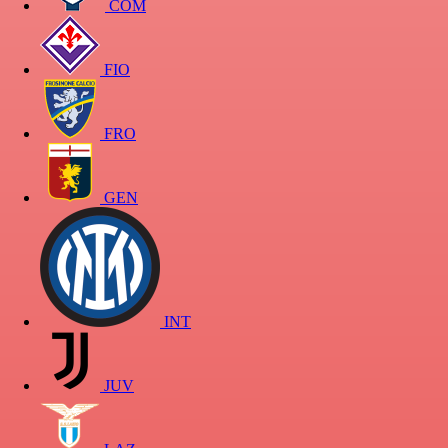
COM
FIO
FRO
GEN
INT
JUV