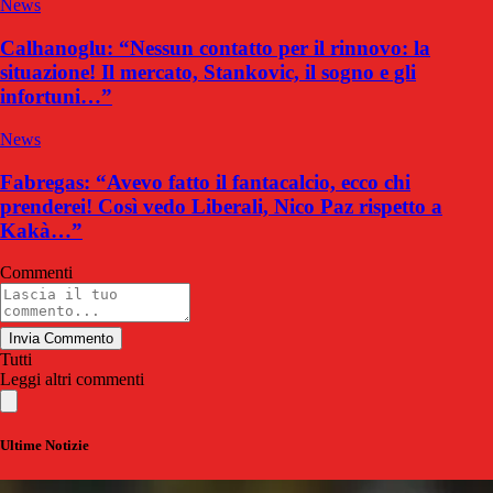
News
Calhanoglu: “Nessun contatto per il rinnovo: la
situazione! Il mercato, Stankovic, il sogno e gli
infortuni…”
News
Fabregas: “Avevo fatto il fantacalcio, ecco chi
prenderei! Così vedo Liberali, Nico Paz rispetto a
Kakà…”
Commenti
Invia Commento
Tutti
Leggi altri commenti
Ultime Notizie