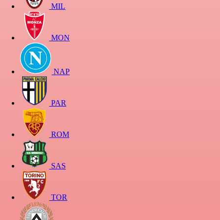
MIL
MON
NAP
PAR
ROM
SAS
TOR