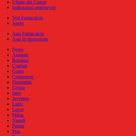
Ultime dai Campi
Indicazioni amichevoli
Voti Fantacalcio
Assist
Asta Fantacalcio
Asta di riparazione
News
Atalanta
Bologna
Cagliari
Como
Cremonese
Fiorentina
Genoa
Inter
Juventus
Lazio
Lecce
Milan
Napoli
Parma
Pisa