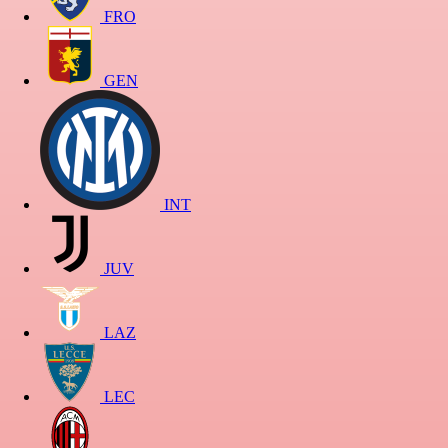
FRO
GEN
INT
JUV
LAZ
LEC