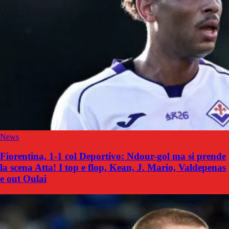
News
Fiorentina, 1-1 col Deportivo: Ndour-gol ma si prende
la scena Atta! I top e flop, Kean, J. Mario, Valdepenas
e out Oulai