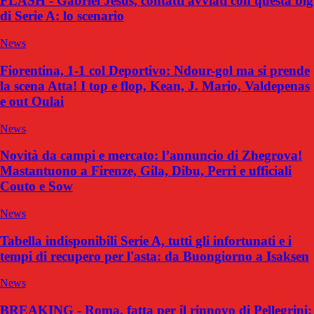
FLASH - Gabriel Jesus, contatti avviati con questa big
di Serie A: lo scenario
News
Fiorentina, 1-1 col Deportivo: Ndour-gol ma si prende
la scena Atta! I top e flop, Kean, J. Mario, Valdepenas
e out Oulai
News
Novità da campi e mercato: l’annuncio di Zhegrova!
Mastantuono a Firenze, Gila, Dibu, Perri e ufficiali
Couto e Sow
News
Tabella indisponibili Serie A, tutti gli infortunati e i
tempi di recupero per l'asta: da Buongiorno a Isaksen
News
BREAKING - Roma, fatta per il rinnovo di Pellegrini: