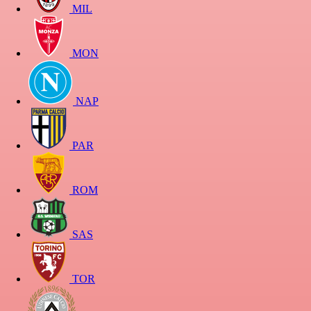
MIL
MON
NAP
PAR
ROM
SAS
TOR