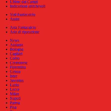
Ultime dai Campi
Indicazioni amichevoli
Voti Fantacalcio
Assist
Asta Fantacalcio
Asta di riparazione
News
Atalanta
Bologna
Cagliari
Como
Cremonese
Fiorentina
Genoa
Inter
Juventus
Lazio
Lecce
Milan
Napoli
Parma
Pisa