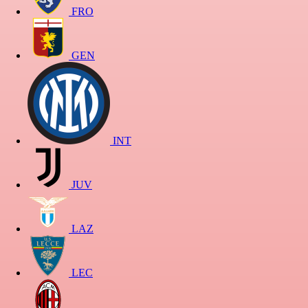
FRO
GEN
INT
JUV
LAZ
LEC