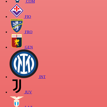
COM
FIO
FRO
GEN
INT
JUV