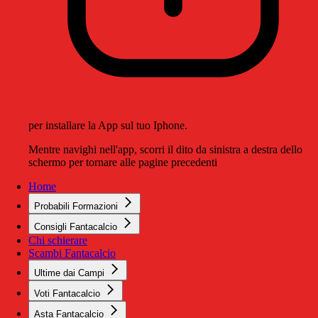
per installare la App sul tuo Iphone.
Mentre navighi nell'app, scorri il dito da sinistra a destra dello
schermo per tornare alle pagine precedenti
Home
Probabili Formazioni
Consigli Fantacalcio
Chi schierare
Scambi Fantacalcio
Ultime dai Campi
Voti Fantacalcio
Asta Fantacalcio