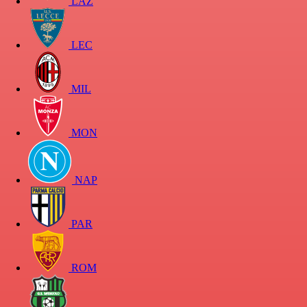
LAZ
LEC
MIL
MON
NAP
PAR
ROM