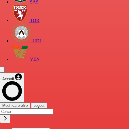
SAS
TOR
UDI
VEN
Accedi
Modifica profilo
Logout