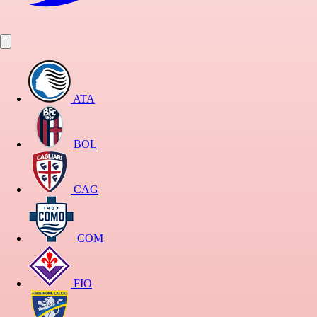
ATA
BOL
CAG
COM
FIO