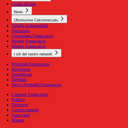
Guida all'asta
News
Ultimissime Calciomercato
Tabella Indisponibili
Nazionale
Quotazioni Fantacalcio
Regole Fantacalcio
Maglie Fantacalcio
I siti del nostro network
Probabili Formazioni
Infortunati
Squalificati
Diffidati
News Probabili Formazioni
Consigli Fantacalcio
Portieri
Difensori
Centrocampisti
Attaccanti
Mantra