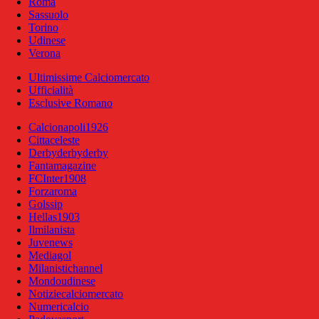
Roma
Sassuolo
Torino
Udinese
Verona
Ultimissime Calciomercato
Ufficialità
Esclusive Romano
Calcionapoli1926
Cittaceleste
Derbyderbyderby
Fantamagazine
FCInter1908
Forzaroma
Golssip
Hellas1903
Ilmilanista
Juvenews
Mediagol
Milanistichannel
Mondoudinese
Notiziecalciomercato
Numericalcio