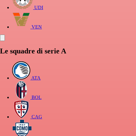
UDI
VEN
Le squadre di serie A
ATA
BOL
CAG