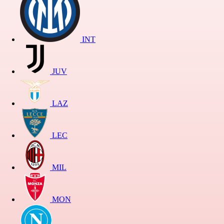
INT
JUV
LAZ
LEC
MIL
MON