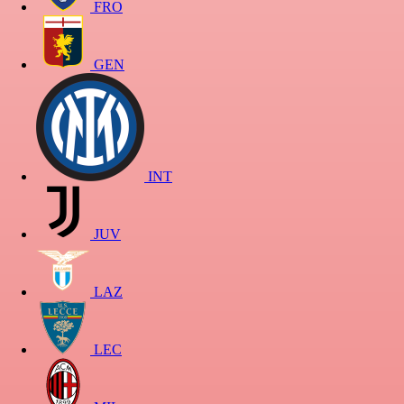
FRO
GEN
INT
JUV
LAZ
LEC