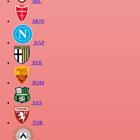
MIL
MON
NAP
PAR
ROM
SAS
TOR