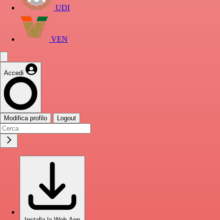
UDI
VEN
Accedi
Modifica profilo
Logout
Installa la Web App