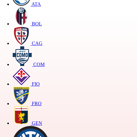
ATA
BOL
CAG
COM
FIO
FRO
GEN