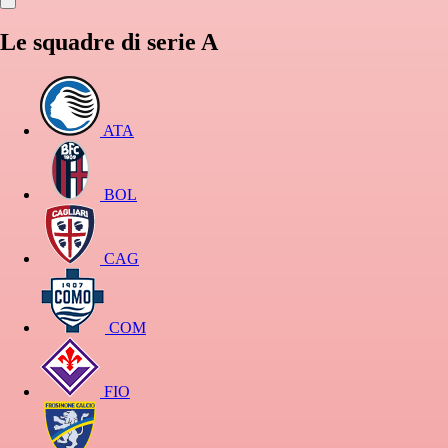
Le squadre di serie A
ATA
BOL
CAG
COM
FIO