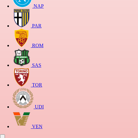
NAP
PAR
ROM
SAS
TOR
UDI
VEN