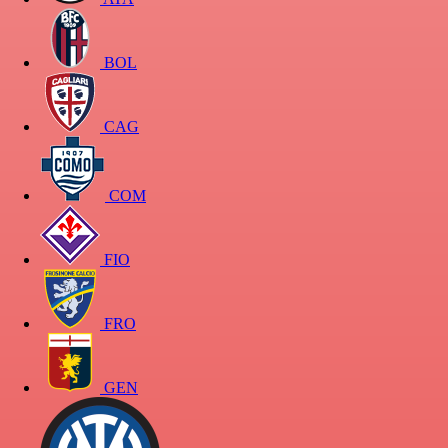
BOL
CAG
COM
FIO
FRO
GEN