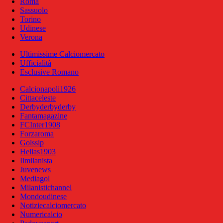
Roma
Sassuolo
Torino
Udinese
Verona
Ultimissime Calciomercato
Ufficialità
Esclusive Romano
Calcionapoli1926
Cittaceleste
Derbyderbyderby
Fantamagazine
FCInter1908
Forzaroma
Golssip
Hellas1903
Ilmilanista
Juvenews
Mediagol
Milanistichannel
Mondoudinese
Notiziecalciomercato
Numericalcio