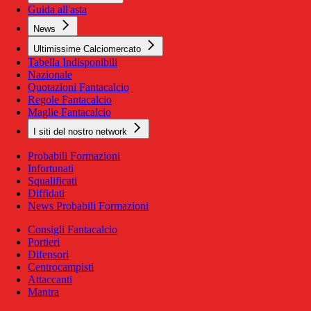
Guida all'asta
News
Ultimissime Calciomercato
Tabella Indisponibili
Nazionale
Quotazioni Fantacalcio
Regole Fantacalcio
Maglie Fantacalcio
I siti del nostro network
Probabili Formazioni
Infortunati
Squalificati
Diffidati
News Probabili Formazioni
Consigli Fantacalcio
Portieri
Difensori
Centrocampisti
Attaccanti
Mantra