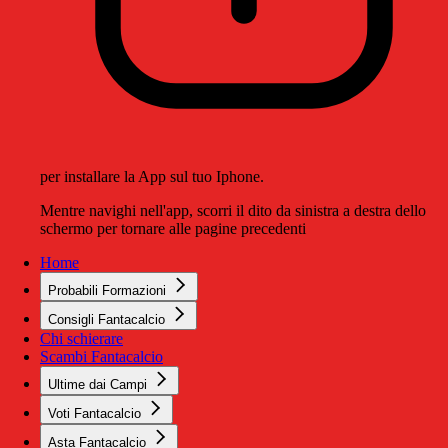
per installare la App sul tuo Iphone.
Mentre navighi nell'app, scorri il dito da sinistra a destra dello
schermo per tornare alle pagine precedenti
Home
Probabili Formazioni
Consigli Fantacalcio
Chi schierare
Scambi Fantacalcio
Ultime dai Campi
Voti Fantacalcio
Asta Fantacalcio