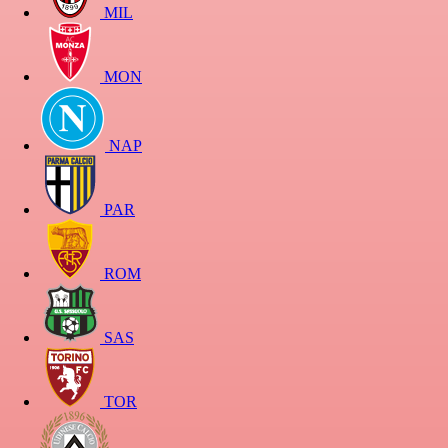
MIL
MON
NAP
PAR
ROM
SAS
TOR