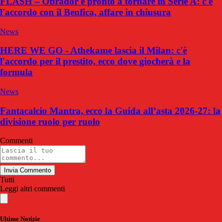
FLASH – Obrador è pronto a tornare in Serie A: c'è
l'accordo con il Benfica, affare in chiusura
News
HERE WE GO - Athekame lascia il Milan: c'è
l'accordo per il prestito, ecco dove giocherà e la
formula
News
Fantacalcio Mantra, ecco la Guida all’asta 2026-27: la
divisione ruolo per ruolo
Commenti
Invia Commento
Tutti
Leggi altri commenti
Ultime Notizie