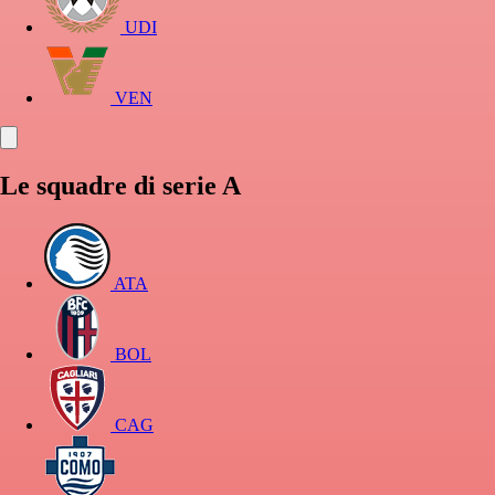
UDI
VEN
Le squadre di serie A
ATA
BOL
CAG