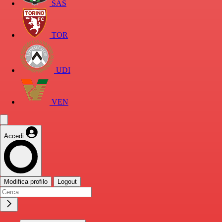
SAS
TOR
UDI
VEN
Accedi
Modifica profilo
Logout