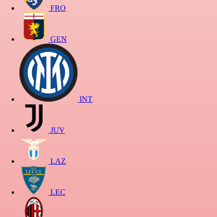
FRO
GEN
INT
JUV
LAZ
LEC