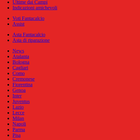
Ultime dai Campi
Indicazioni amichevoli
Voti Fantacalcio
Assist
Asta Fantacalcio
Asta di riparazione
News
Atalanta
Bologna
Cagliari
Como
Cremonese
Fiorentina
Genoa
Inter
Juventus
Lazio
Lecce
Milan
Napoli
Parma
Pisa