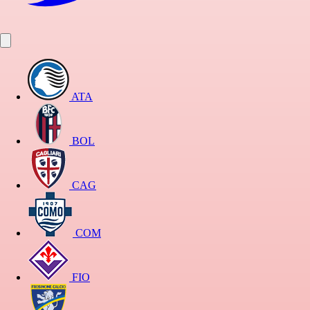
ATA
BOL
CAG
COM
FIO