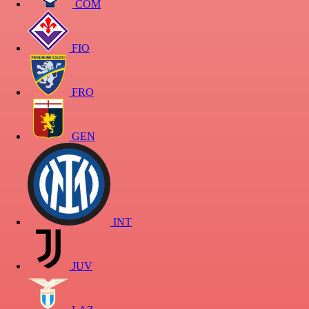
COM
FIO
FRO
GEN
INT
JUV