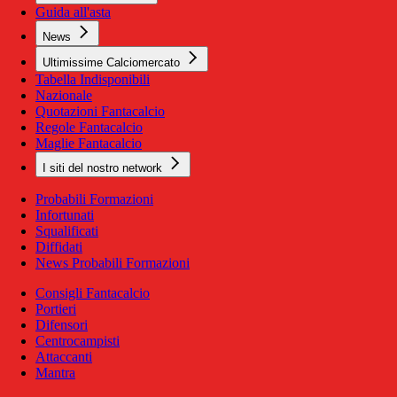
Guida all'asta
News
Ultimissime Calciomercato
Tabella Indisponibili
Nazionale
Quotazioni Fantacalcio
Regole Fantacalcio
Maglie Fantacalcio
I siti del nostro network
Probabili Formazioni
Infortunati
Squalificati
Diffidati
News Probabili Formazioni
Consigli Fantacalcio
Portieri
Difensori
Centrocampisti
Attaccanti
Mantra