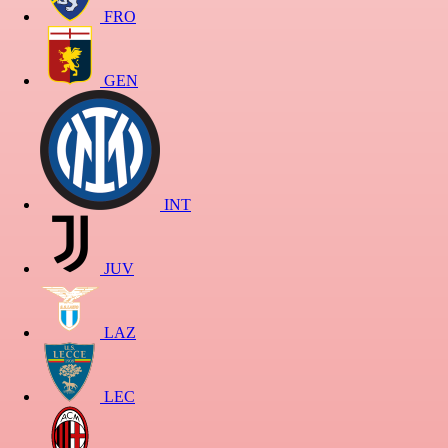
FRO
GEN
INT
JUV
LAZ
LEC