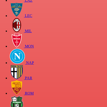
LAZ
LEC
MIL
MON
NAP
PAR
ROM