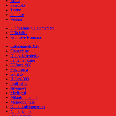
Roma
Sassuolo
Torino
Udinese
Verona
Ultimissime Calciomercato
Ufficialità
Esclusive Romano
Calcionapoli1926
Cittaceleste
Derbyderbyderby
Fantamagazine
FCInter1908
Forzaroma
Golssip
Hellas1903
Ilmilanista
Juvenews
Mediagol
Milanistichannel
Mondoudinese
Notiziecalciomercato
Numericalcio