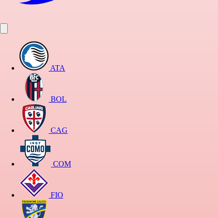
ATA
BOL
CAG
COM
FIO