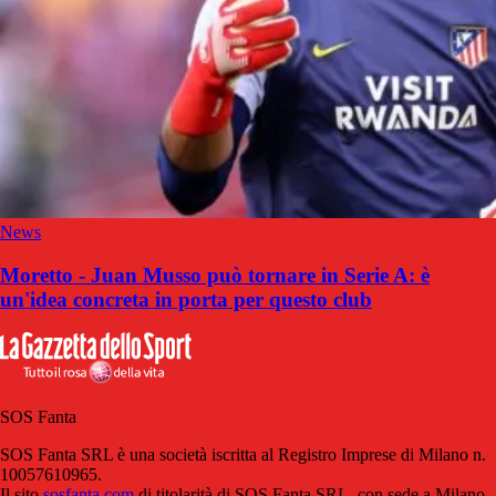
News
Moretto - Juan Musso può tornare in Serie A: è
un'idea concreta in porta per questo club
SOS Fanta
SOS Fanta SRL è una società iscritta al Registro Imprese di Milano n.
10057610965.
Il sito
sosfanta.com
di titolarità di SOS Fanta SRL, con sede a Milano,