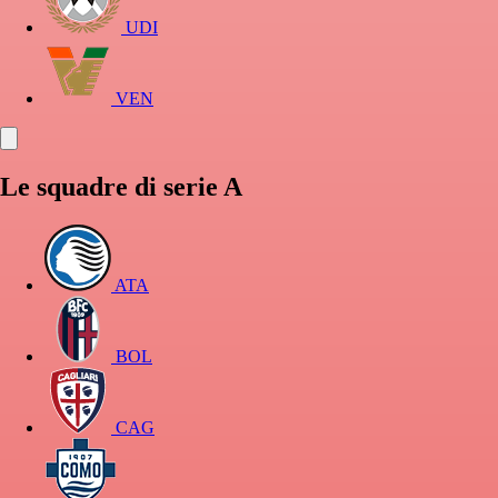
UDI
VEN
Le squadre di serie A
ATA
BOL
CAG