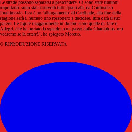
Le strade possono separarsi a prescindere. Ci sono state riunioni
importanti, sono stati coinvolti tutti i piani alti, da Cardinale a
Ibrahimovic. Ibra è un ‘allungamento’ di Cardinale, alla fine della
stagione sarà il numero uno rossonero a decidere. Ibra darà il suo
parere. Le figure maggiormente in dubbio sono quelle di Tare e
Allegri, che ha portato la squadra a un passo dalla Champions, ora
vedremo se la otterrà", ha spiegato Moretto.
© RIPRODUZIONE RISERVATA