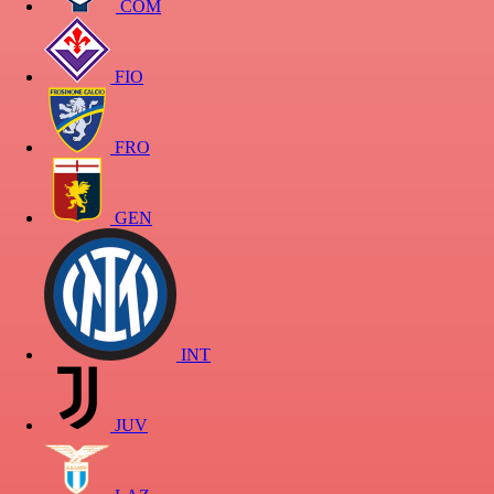
COM
FIO
FRO
GEN
INT
JUV