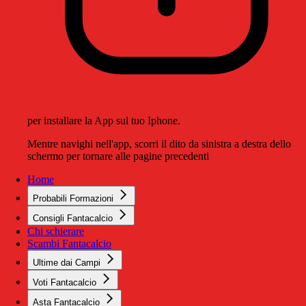
per installare la App sul tuo Iphone.
Mentre navighi nell'app, scorri il dito da sinistra a destra dello
schermo per tornare alle pagine precedenti
Home
Probabili Formazioni
Consigli Fantacalcio
Chi schierare
Scambi Fantacalcio
Ultime dai Campi
Voti Fantacalcio
Asta Fantacalcio