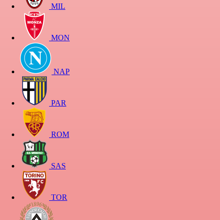
MIL
MON
NAP
PAR
ROM
SAS
TOR