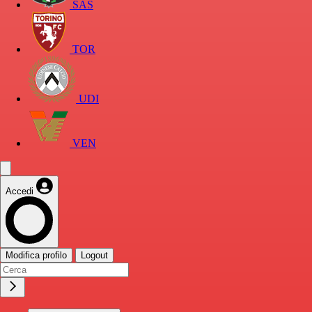
SAS
TOR
UDI
VEN
Accedi
Modifica profilo
Logout