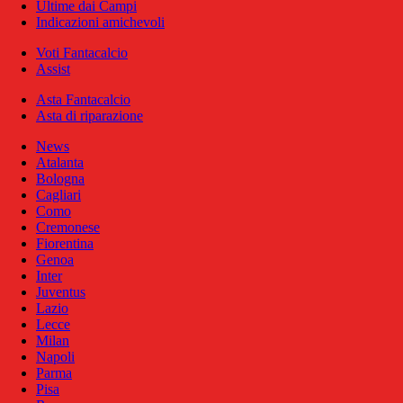
Ultime dai Campi
Indicazioni amichevoli
Voti Fantacalcio
Assist
Asta Fantacalcio
Asta di riparazione
News
Atalanta
Bologna
Cagliari
Como
Cremonese
Fiorentina
Genoa
Inter
Juventus
Lazio
Lecce
Milan
Napoli
Parma
Pisa