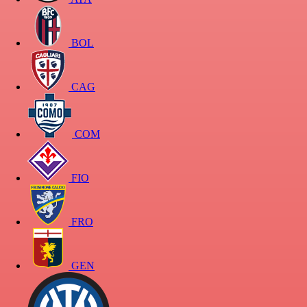
BOL
CAG
COM
FIO
FRO
GEN