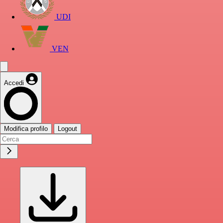
UDI
VEN
Accedi
Modifica profilo
Logout