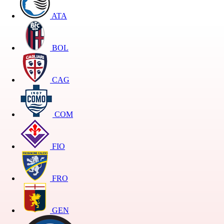
ATA
BOL
CAG
COM
FIO
FRO
GEN