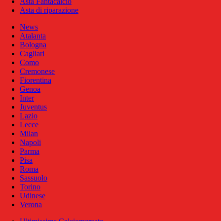
Asta Fantacalcio
Asta di riparazione
News
Atalanta
Bologna
Cagliari
Como
Cremonese
Fiorentina
Genoa
Inter
Juventus
Lazio
Lecce
Milan
Napoli
Parma
Pisa
Roma
Sassuolo
Torino
Udinese
Verona