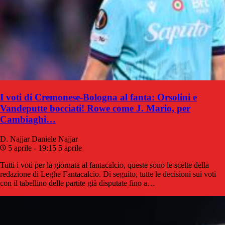
I voti di Cremonese-Bologna al fanta: Orsolini e
Vandeputte bocciati! Rowe come J. Mario, per
Cambiaghi…
D. Najjar
Daniele Najjar
5 aprile - 19:15
5 aprile
Tutti i voti per la giornata al fantacalcio, queste sono le scelte della
redazione di Leghe Fantacalcio. Di seguito, tutte le decisioni sui voti
con il tabellino delle partite già disputate fino a…