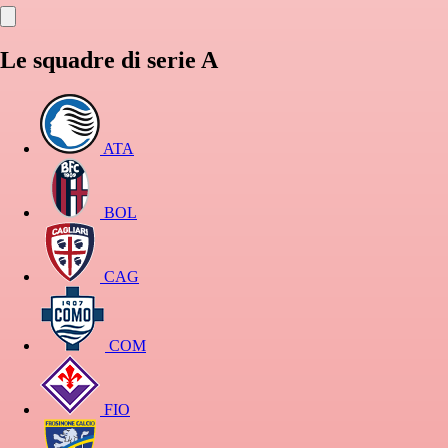
Le squadre di serie A
ATA
BOL
CAG
COM
FIO