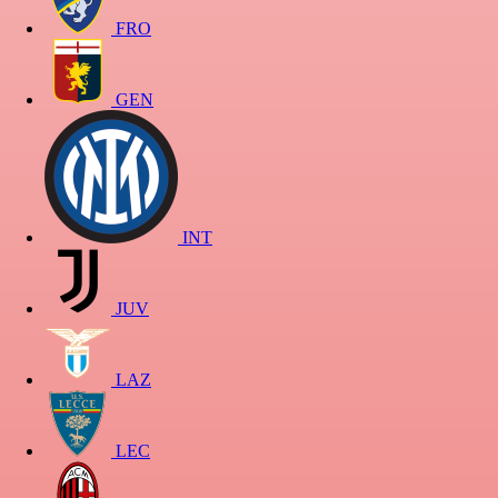
FRO
GEN
INT
JUV
LAZ
LEC