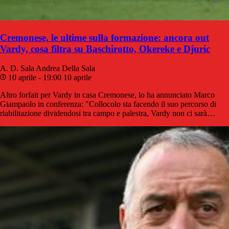
Cremonese, le ultime sulla formazione: ancora out
Vardy, cosa filtra su Baschirotto, Okereke e Djuric
A. D. Sala
Andrea Della Sala
10 aprile - 19:00
10 aprile
Altro forfait per Vardy in casa Cremonese, lo ha annunciato Marco
Giampaolo in conferenza: "Collocolo sta facendo il suo percorso di
riabilitazione dividendosi tra campo e palestra, Vardy non ci sarà…