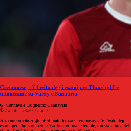
Cremonese, c'è l'esito degli esami per Thorsby! Le
ultimissime su Vardy e Sanabria
G. Cannavale
Guglielmo Cannavale
7 aprile - 23:30
7 aprile
Arrivano novità sugli infortunati di casa Cremonese. C’è l’esito degli
esami per Thorsby mentre Vardy continua le terapie, questa la nota del
club: “Sanabria prosegue il programma riabilitativo,…