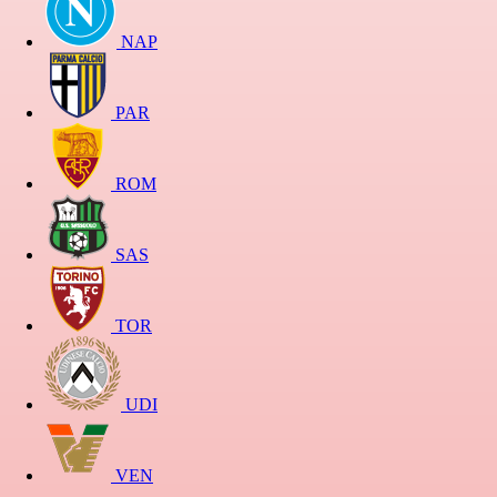
NAP
PAR
ROM
SAS
TOR
UDI
VEN