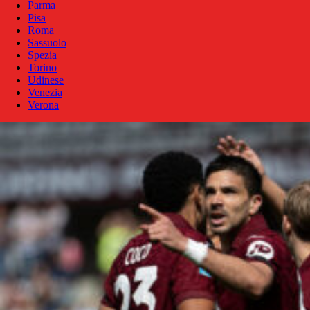
Parma
Pisa
Roma
Sassuolo
Spezia
Torino
Udinese
Venezia
Verona