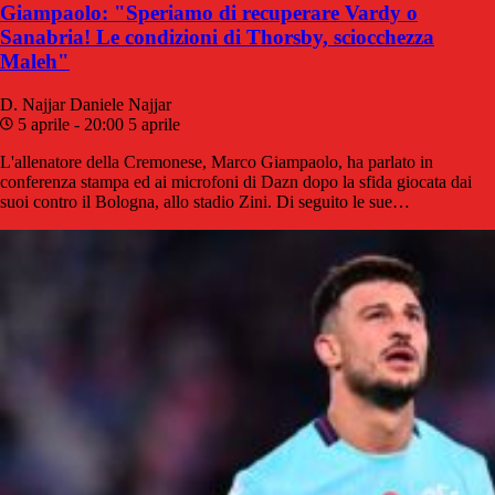
Giampaolo: "Speriamo di recuperare Vardy o
Sanabria! Le condizioni di Thorsby, sciocchezza
Maleh"
D. Najjar
Daniele Najjar
5 aprile - 20:00
5 aprile
L'allenatore della Cremonese, Marco Giampaolo, ha parlato in
conferenza stampa ed ai microfoni di Dazn dopo la sfida giocata dai
suoi contro il Bologna, allo stadio Zini. Di seguito le sue…