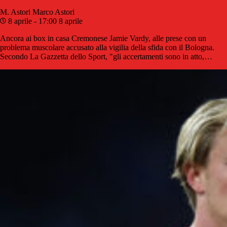
M. Astori
Marco Astori
8 aprile - 17:00
8 aprile
Ancora ai box in casa Cremonese Jamie Vardy, alle prese con un
problema muscolare accusato alla vigilia della sfida con il Bologna.
Secondo La Gazzetta dello Sport, "gli accertamenti sono in atto,…