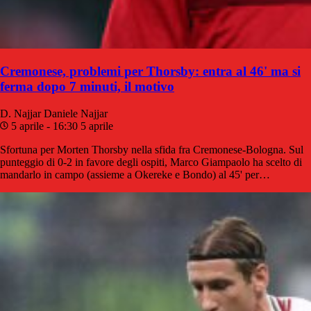
Cremonese, problemi per Thorsby: entra al 46' ma si
ferma dopo 7 minuti, il motivo
D. Najjar
Daniele Najjar
5 aprile - 16:30
5 aprile
Sfortuna per Morten Thorsby nella sfida fra Cremonese-Bologna. Sul
punteggio di 0-2 in favore degli ospiti, Marco Giampaolo ha scelto di
mandarlo in campo (assieme a Okereke e Bondo) al 45' per…