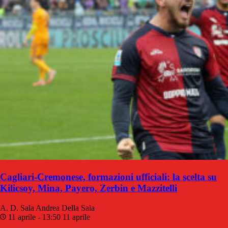
Cagliari-Cremonese, formazioni ufficiali: la scelta su
Kilicsoy, Mina, Payero, Zerbin e Mazzitelli
A. D. Sala
Andrea Della Sala
11 aprile - 13:50
11 aprile