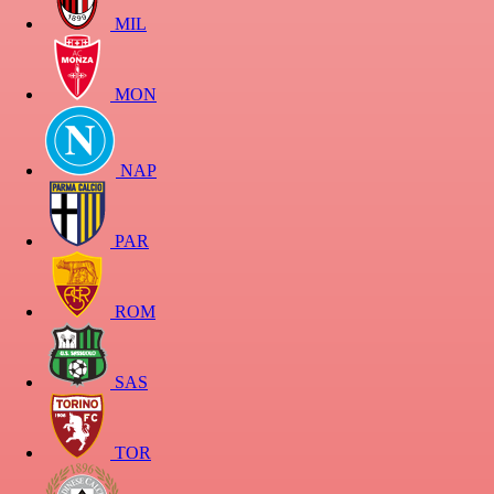
MIL
MON
NAP
PAR
ROM
SAS
TOR