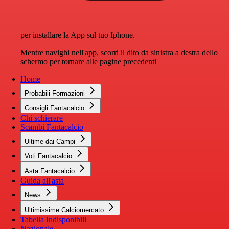
per installare la App sul tuo Iphone.
Mentre navighi nell'app, scorri il dito da sinistra a destra dello
schermo per tornare alle pagine precedenti
Home
Probabili Formazioni
Consigli Fantacalcio
Chi schierare
Scambi Fantacalcio
Ultime dai Campi
Voti Fantacalcio
Asta Fantacalcio
Guida all'asta
News
Ultimissime Calciomercato
Tabella Indisponibili
Nazionale