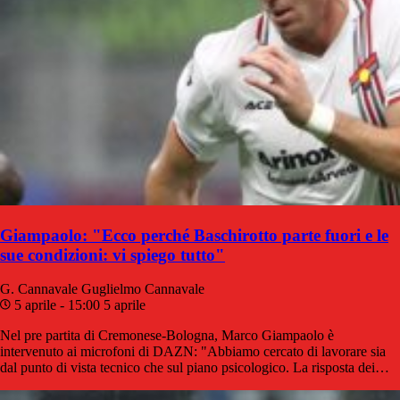
Giampaolo: "Ecco perché Baschirotto parte fuori e le
sue condizioni: vi spiego tutto"
G. Cannavale
Guglielmo Cannavale
5 aprile - 15:00
5 aprile
Nel pre partita di Cremonese-Bologna, Marco Giampaolo è
intervenuto ai microfoni di DAZN: "Abbiamo cercato di lavorare sia
dal punto di vista tecnico che sul piano psicologico. La risposta dei…