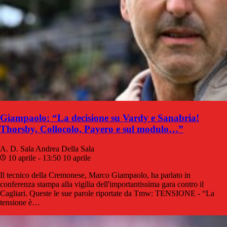
Giampaolo: “La decisione su Vardy e Sanabria!
Thorsby, Collocolo, Payero e sul modulo…”
A. D. Sala
Andrea Della Sala
10 aprile - 13:50
10 aprile
Il tecnico della Cremonese, Marco Giampaolo, ha parlato in
conferenza stampa alla vigilia dell'importantissima gara contro il
Cagliari. Queste le sue parole riportate da Tmw: TENSIONE - “La
tensione è…