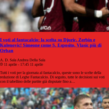
I voti al fantacalcio: la scelta su Djuric, Zerbin e
Kulenovic! Simeone come S. Esposito, Vlasic più di
Orban
A. D. Sala
Andrea Della Sala
11 aprile - 17:45
11 aprile
Tutti i voti per la giornata al fantacalcio, queste sono le scelte della
redazione di Leghe Fantacalcio. Di seguito, tutte le decisioni sui voti
con il tabellino delle partite già disputate fino a…