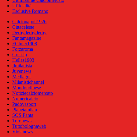
Ultimissime Calciomercato
Ufficialità
Esclusive Romano
Calcionapoli1926
Cittaceleste
Derbyderbyderby
Fantamagazine
FCInter1908
Forzaroma
Golssip
Hellas1903
Ilmilanista
Juvenews
Mediagol
Milanistichannel
Mondoudinese
Notiziecalciomercato
Numericalcio
Padovasport
Pianetamilan
SOS Fanta
Toronews
Tuttobolognaweb
Violanews