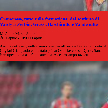
Cremonese, tutto sulla formazione: dal sostituto di
Vardy a Zerbin, Grassi, Baschirotto e Vandeputte
M. Astori
Marco Astori
11 aprile - 10:00
11 aprile
Ancora out Vardy nella Cremonese: per affiancare Bonazzoli contro il
Cagliari Giampaolo è orientato più su Okereke che su Djuric. Sanabria
è recuperato ma andrà in panchina. A centrocampo favoriti…