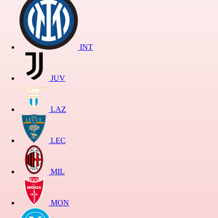
INT
JUV
LAZ
LEC
MIL
MON