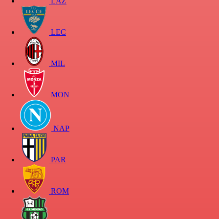
LAZ
LEC
MIL
MON
NAP
PAR
ROM