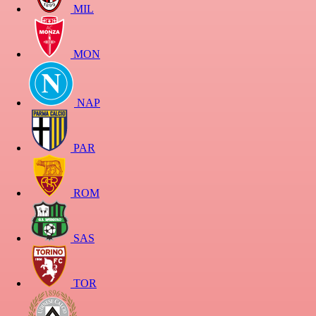
MIL
MON
NAP
PAR
ROM
SAS
TOR