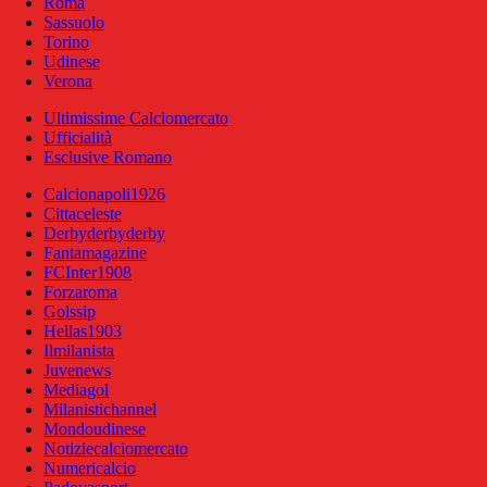
Roma
Sassuolo
Torino
Udinese
Verona
Ultimissime Calciomercato
Ufficialità
Esclusive Romano
Calcionapoli1926
Cittaceleste
Derbyderbyderby
Fantamagazine
FCInter1908
Forzaroma
Golssip
Hellas1903
Ilmilanista
Juvenews
Mediagol
Milanistichannel
Mondoudinese
Notiziecalciomercato
Numericalcio