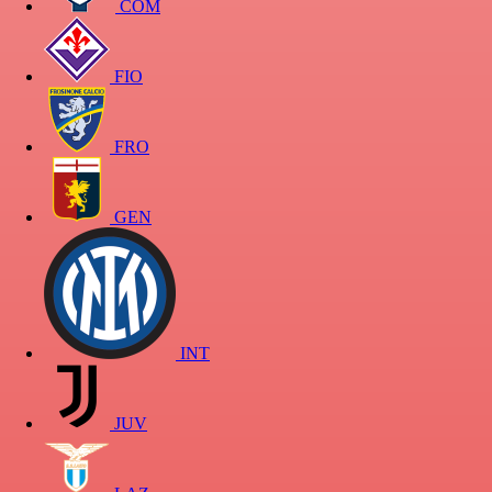
COM
FIO
FRO
GEN
INT
JUV