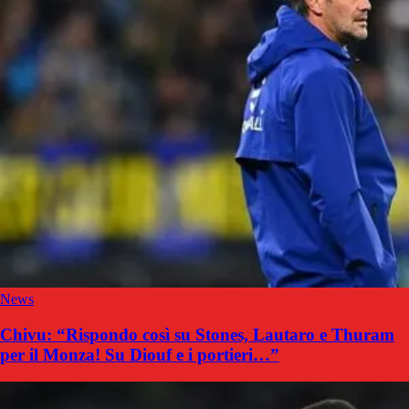
News
Chivu: “Rispondo così su Stones, Lautaro e Thuram
per il Monza! Su Diouf e i portieri…”