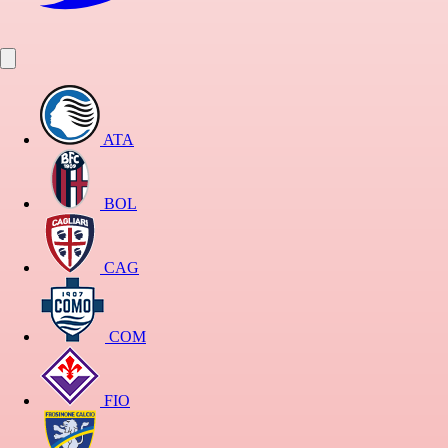
ATA
BOL
CAG
COM
FIO