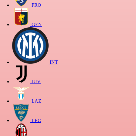
FRO
GEN
INT
JUV
LAZ
LEC