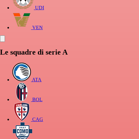
UDI
VEN
Le squadre di serie A
ATA
BOL
CAG