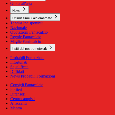
Guida all'asta
News
Ultimissime Calciomercato
Tabella Indisponibili
Nazionale
Quotazioni Fantacalcio
Regole Fantacalcio
Maglie Fantacalcio
I siti del nostro network
Probabili Formazioni
Infortunati
Squalificati
Diffidati
News Probabili Formazioni
Consigli Fantacalcio
Portieri
Difensori
Centrocampisti
Attaccanti
Mantra