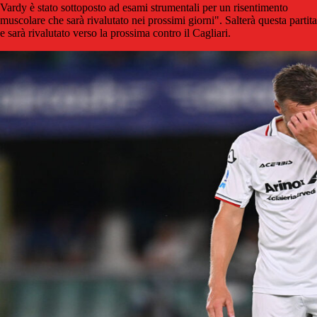
Vardy è stato sottoposto ad esami strumentali per un risentimento
muscolare che sarà rivalutato nei prossimi giorni". Salterà questa partita
e sarà rivalutato verso la prossima contro il Cagliari.