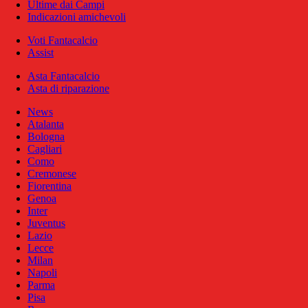
Ultime dai Campi
Indicazioni amichevoli
Voti Fantacalcio
Assist
Asta Fantacalcio
Asta di riparazione
News
Atalanta
Bologna
Cagliari
Como
Cremonese
Fiorentina
Genoa
Inter
Juventus
Lazio
Lecce
Milan
Napoli
Parma
Pisa