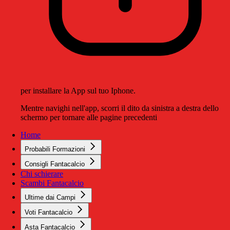
per installare la App sul tuo Iphone.
Mentre navighi nell'app, scorri il dito da sinistra a destra dello
schermo per tornare alle pagine precedenti
Home
Probabili Formazioni
Consigli Fantacalcio
Chi schierare
Scambi Fantacalcio
Ultime dai Campi
Voti Fantacalcio
Asta Fantacalcio