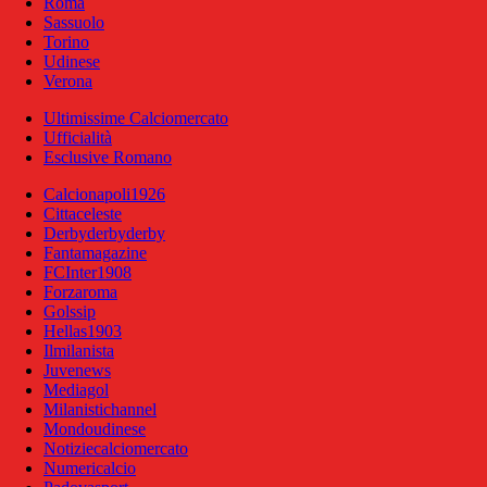
Roma
Sassuolo
Torino
Udinese
Verona
Ultimissime Calciomercato
Ufficialità
Esclusive Romano
Calcionapoli1926
Cittaceleste
Derbyderbyderby
Fantamagazine
FCInter1908
Forzaroma
Golssip
Hellas1903
Ilmilanista
Juvenews
Mediagol
Milanistichannel
Mondoudinese
Notiziecalciomercato
Numericalcio