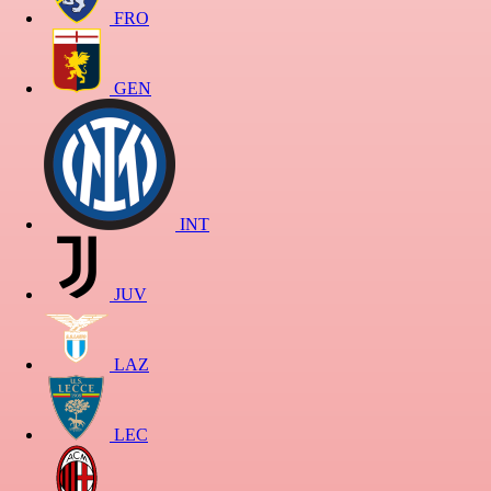
FRO
GEN
INT
JUV
LAZ
LEC