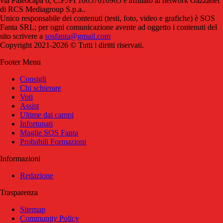
via Paleocapa 6, C.F./PI 10057610965 è affiliato al network Gazzanet
di RCS Mediagroup S.p.a..
Unico responsabile dei contenuti (testi, foto, video e grafiche) è SOS
Fanta SRL; per ogni comunicazione avente ad oggetto i contenuti del
sito scrivere a
sosfanta@gmail.com
Copyright 2021-2026 © Tutti i diritti riservati.
Footer Menu
Consigli
Chi schierare
Voti
Assist
Ultime dai campi
Infortunati
Maglie SOS Fanta
Probabili Formazioni
Informazioni
Redazione
Trasparenza
Sitemap
Community Policy