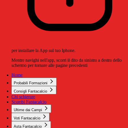
per installare la App sul tuo Iphone.
Mentre navighi nell'app, scorri il dito da sinistra a destra dello
schermo per tornare alle pagine precedenti
Home
Probabili Formazioni
Consigli Fantacalcio
Chi schierare
Scambi Fantacalcio
Ultime dai Campi
Voti Fantacalcio
Asta Fantacalcio