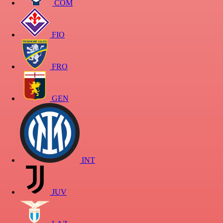
COM
FIO
FRO
GEN
INT
JUV