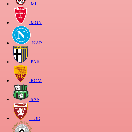
MIL
MON
NAP
PAR
ROM
SAS
TOR