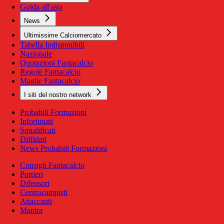
Guida all'asta
News
Ultimissime Calciomercato
Tabella Indisponibili
Nazionale
Quotazioni Fantacalcio
Regole Fantacalcio
Maglie Fantacalcio
I siti del nostro network
Probabili Formazioni
Infortunati
Squalificati
Diffidati
News Probabili Formazioni
Consigli Fantacalcio
Portieri
Difensori
Centrocampisti
Attaccanti
Mantra