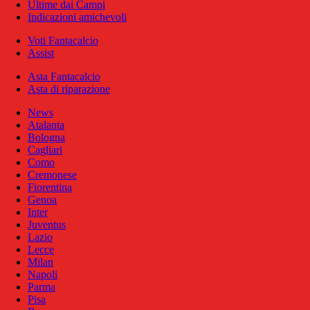
Ultime dai Campi
Indicazioni amichevoli
Voti Fantacalcio
Assist
Asta Fantacalcio
Asta di riparazione
News
Atalanta
Bologna
Cagliari
Como
Cremonese
Fiorentina
Genoa
Inter
Juventus
Lazio
Lecce
Milan
Napoli
Parma
Pisa