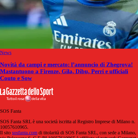
News
Novità da campi e mercato: l’annuncio di Zhegrova!
Mastantuono a Firenze, Gila, Dibu, Perri e ufficiali
Couto e Sow
SOS Fanta
SOS Fanta SRL è una società iscritta al Registro Imprese di Milano n.
10057610965.
Il sito
sosfanta.com
di titolarità di SOS Fanta SRL, con sede a Milano,