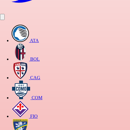
ATA
BOL
CAG
COM
FIO