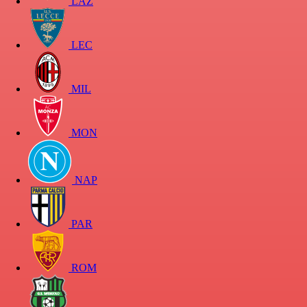
LAZ
LEC
MIL
MON
NAP
PAR
ROM