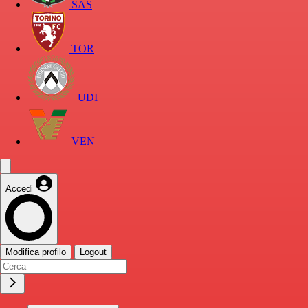
SAS
TOR
UDI
VEN
Accedi
Modifica profilo
Logout