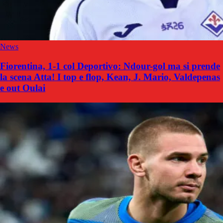
News
Fiorentina, 1-1 col Deportivo: Ndour-gol ma si prende
la scena Atta! I top e flop, Kean, J. Mario, Valdepenas
e out Oulai