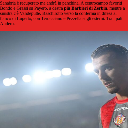
Sanabria è recuperato ma andrà in panchina. A centrocampo favoriti
Bondo e Grassi su Payero, a destra
più Barbieri di Zerbin
, mentre a
sinistra c'è Vandeputte. Baschirotto verso la conferma in difesa al
fianco di Luperto, con Terracciano e Pezzella sugli esterni. Tra i pali
Audero.