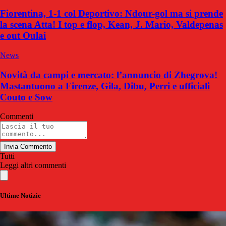
Fiorentina, 1-1 col Deportivo: Ndour-gol ma si prende
la scena Atta! I top e flop, Kean, J. Mario, Valdepenas
e out Oulai
News
Novità da campi e mercato: l’annuncio di Zhegrova!
Mastantuono a Firenze, Gila, Dibu, Perri e ufficiali
Couto e Sow
Commenti
Invia Commento
Tutti
Leggi altri commenti
Ultime Notizie