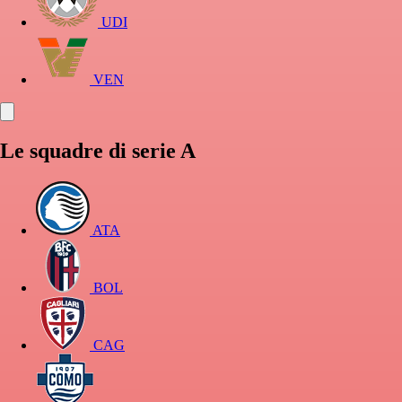
UDI
VEN
Le squadre di serie A
ATA
BOL
CAG