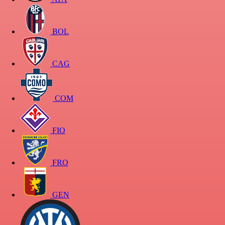
BOL
CAG
COM
FIO
FRO
GEN