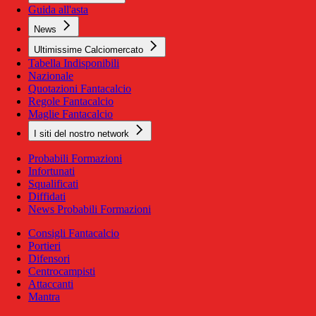
Guida all'asta
News
Ultimissime Calciomercato
Tabella Indisponibili
Nazionale
Quotazioni Fantacalcio
Regole Fantacalcio
Maglie Fantacalcio
I siti del nostro network
Probabili Formazioni
Infortunati
Squalificati
Diffidati
News Probabili Formazioni
Consigli Fantacalcio
Portieri
Difensori
Centrocampisti
Attaccanti
Mantra