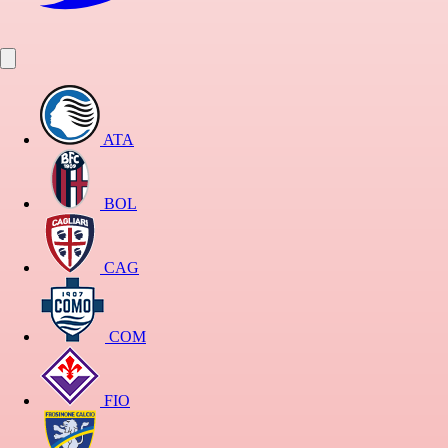
ATA
BOL
CAG
COM
FIO