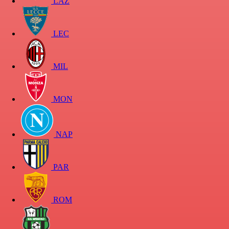
LAZ
LEC
MIL
MON
NAP
PAR
ROM