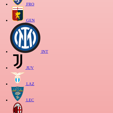
FRO
GEN
INT
JUV
LAZ
LEC