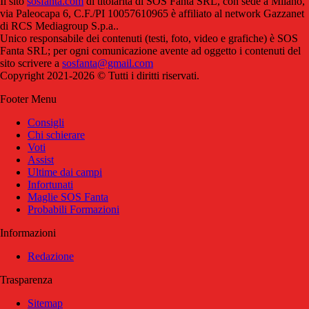
Il sito
sosfanta.com
di titolarità di SOS Fanta SRL, con sede a Milano,
via Paleocapa 6, C.F./PI 10057610965 è affiliato al network Gazzanet
di RCS Mediagroup S.p.a..
Unico responsabile dei contenuti (testi, foto, video e grafiche) è SOS
Fanta SRL; per ogni comunicazione avente ad oggetto i contenuti del
sito scrivere a
sosfanta@gmail.com
Copyright 2021-2026 © Tutti i diritti riservati.
Footer Menu
Consigli
Chi schierare
Voti
Assist
Ultime dai campi
Infortunati
Maglie SOS Fanta
Probabili Formazioni
Informazioni
Redazione
Trasparenza
Sitemap