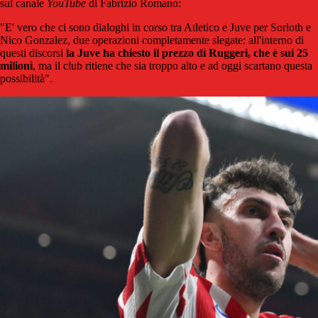
sul canale
YouTube
di Fabrizio Romano:
"E' vero che ci sono dialoghi in corso tra Atletico e Juve per Sorloth e
Nico Gonzalez, due operazioni completamente slegate: all'interno di
questi discorsi
la Juve ha chiesto il prezzo di Ruggeri, che è sui 25
milioni
, ma il club ritiene che sia troppo alto e ad oggi scartano questa
possibilità".