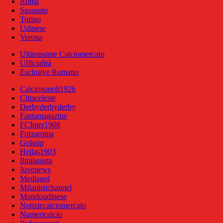
Roma
Sassuolo
Torino
Udinese
Verona
Ultimissime Calciomercato
Ufficialità
Esclusive Romano
Calcionapoli1926
Cittaceleste
Derbyderbyderby
Fantamagazine
FCInter1908
Forzaroma
Golssip
Hellas1903
Ilmilanista
Juvenews
Mediagol
Milanistichannel
Mondoudinese
Notiziecalciomercato
Numericalcio