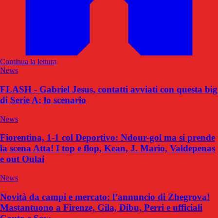
Continua la lettura
News
FLASH - Gabriel Jesus, contatti avviati con questa big
di Serie A: lo scenario
News
Fiorentina, 1-1 col Deportivo: Ndour-gol ma si prende
la scena Atta! I top e flop, Kean, J. Mario, Valdepenas
e out Oulai
News
Novità da campi e mercato: l’annuncio di Zhegrova!
Mastantuono a Firenze, Gila, Dibu, Perri e ufficiali