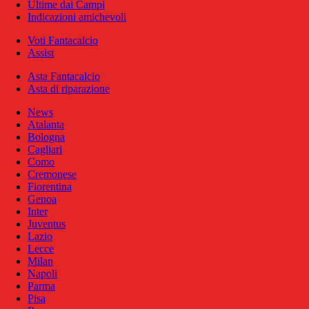
Ultime dai Campi
Indicazioni amichevoli
Voti Fantacalcio
Assist
Asta Fantacalcio
Asta di riparazione
News
Atalanta
Bologna
Cagliari
Como
Cremonese
Fiorentina
Genoa
Inter
Juventus
Lazio
Lecce
Milan
Napoli
Parma
Pisa