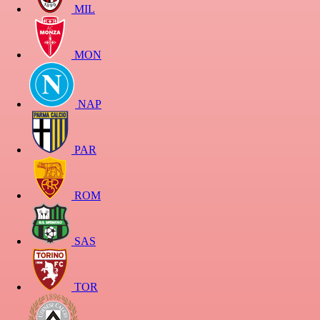
MIL
MON
NAP
PAR
ROM
SAS
TOR