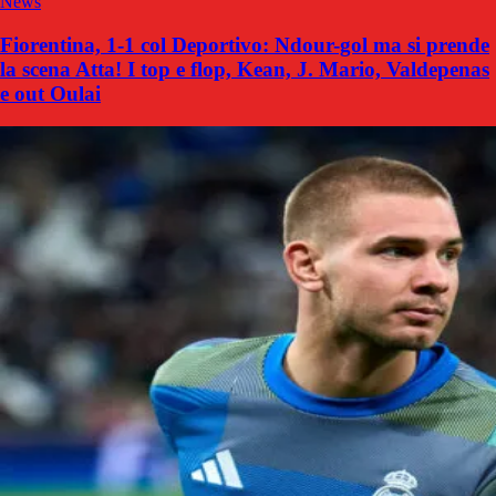
News
Fiorentina, 1-1 col Deportivo: Ndour-gol ma si prende
la scena Atta! I top e flop, Kean, J. Mario, Valdepenas
e out Oulai