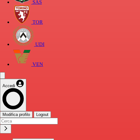
SAS
TOR
UDI
VEN
Accedi
Modifica profilo
Logout