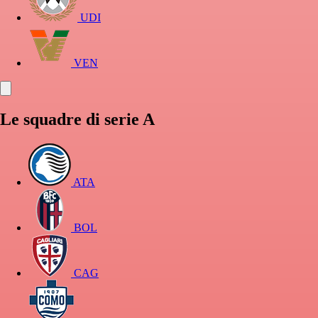
UDI
VEN
Le squadre di serie A
ATA
BOL
CAG