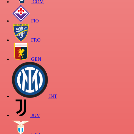
COM
FIO
FRO
GEN
INT
JUV