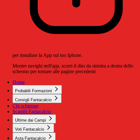
per installare la App sul tuo Iphone.
Mentre navighi nell'app, scorri il dito da sinistra a destra dello
schermo per tornare alle pagine precedenti
Home
Probabili Formazioni
Consigli Fantacalcio
Chi schierare
Scambi Fantacalcio
Ultime dai Campi
Voti Fantacalcio
Asta Fantacalcio