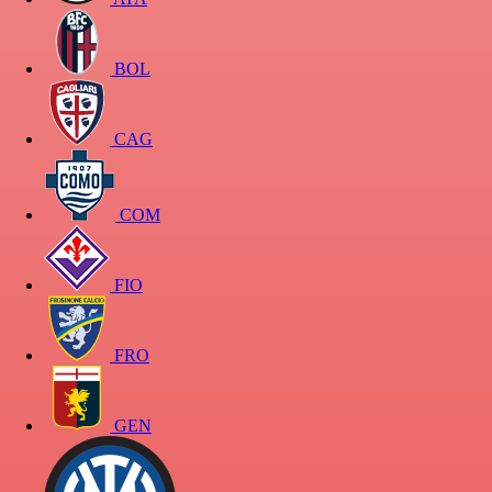
BOL
CAG
COM
FIO
FRO
GEN