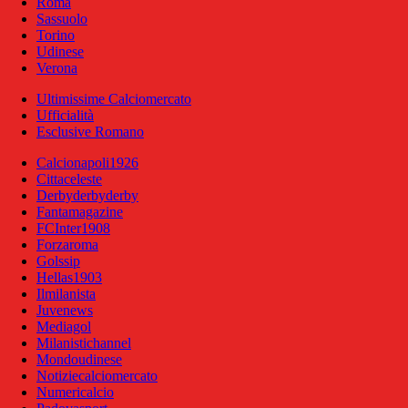
Roma
Sassuolo
Torino
Udinese
Verona
Ultimissime Calciomercato
Ufficialità
Esclusive Romano
Calcionapoli1926
Cittaceleste
Derbyderbyderby
Fantamagazine
FCInter1908
Forzaroma
Golssip
Hellas1903
Ilmilanista
Juvenews
Mediagol
Milanistichannel
Mondoudinese
Notiziecalciomercato
Numericalcio