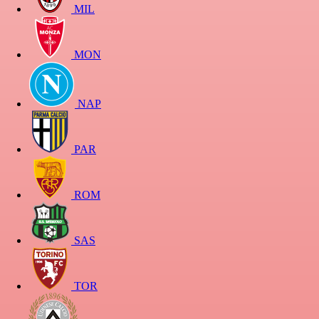
MIL
MON
NAP
PAR
ROM
SAS
TOR