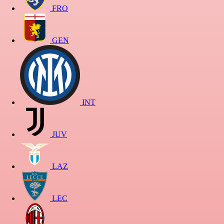
FRO
GEN
INT
JUV
LAZ
LEC