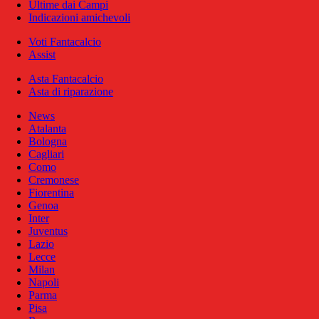
Ultime dai Campi
Indicazioni amichevoli
Voti Fantacalcio
Assist
Asta Fantacalcio
Asta di riparazione
News
Atalanta
Bologna
Cagliari
Como
Cremonese
Fiorentina
Genoa
Inter
Juventus
Lazio
Lecce
Milan
Napoli
Parma
Pisa