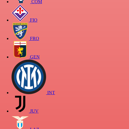
COM
FIO
FRO
GEN
INT
JUV