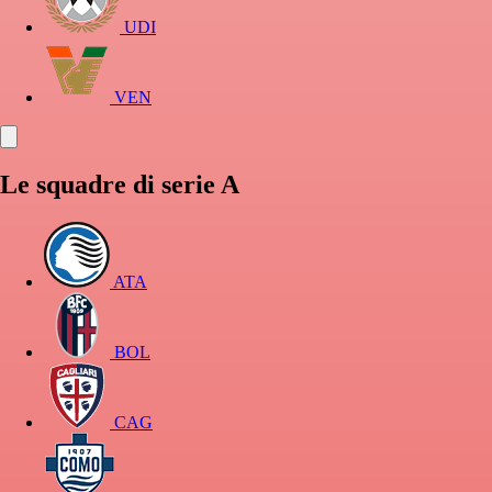
UDI
VEN
Le squadre di serie A
ATA
BOL
CAG