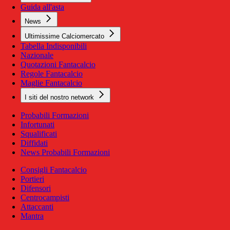
Guida all'asta
News
Ultimissime Calciomercato
Tabella Indisponibili
Nazionale
Quotazioni Fantacalcio
Regole Fantacalcio
Maglie Fantacalcio
I siti del nostro network
Probabili Formazioni
Infortunati
Squalificati
Diffidati
News Probabili Formazioni
Consigli Fantacalcio
Portieri
Difensori
Centrocampisti
Attaccanti
Mantra