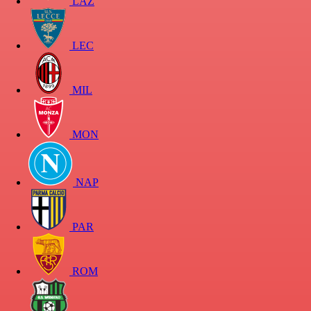
LAZ
LEC
MIL
MON
NAP
PAR
ROM