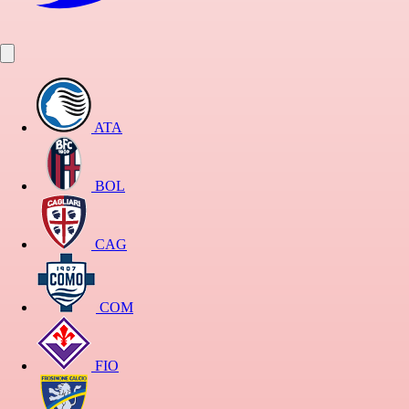
ATA
BOL
CAG
COM
FIO