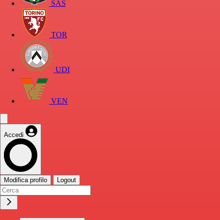
SAS
TOR
UDI
VEN
Accedi
Modifica profilo
Logout