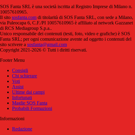
SOS Fanta SRL è una società iscritta al Registro Imprese di Milano n.
10057610965.
Il sito
sosfanta.com
di titolarità di SOS Fanta SRL, con sede a Milano,
via Paleocapa 6, C.F./PI 10057610965 è affiliato al network Gazzanet
di RCS Mediagroup S.p.a..
Unico responsabile dei contenuti (testi, foto, video e grafiche) è SOS
Fanta SRL; per ogni comunicazione avente ad oggetto i contenuti del
sito scrivere a
sosfanta@gmail.com
Copyright 2021-2026 © Tutti i diritti riservati.
Footer Menu
Consigli
Chi schierare
Voti
Assist
Ultime dai campi
Infortunati
Maglie SOS Fanta
Probabili Formazioni
Informazioni
Redazione