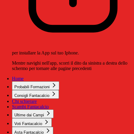
per installare la App sul tuo Iphone.
Mentre navighi nell'app, scorri il dito da sinistra a destra dello
schermo per tornare alle pagine precedenti
Home
Probabili Formazioni
Consigli Fantacalcio
Chi schierare
Scambi Fantacalcio
Ultime dai Campi
Voti Fantacalcio
Asta Fantacalcio