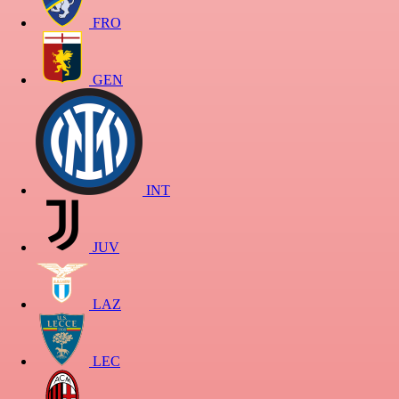
FRO
GEN
INT
JUV
LAZ
LEC