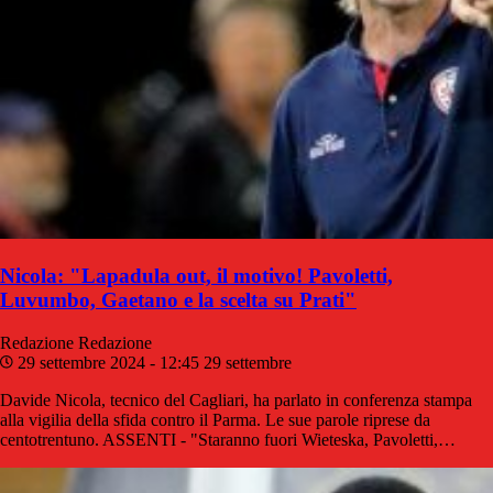
Nicola: "Lapadula out, il motivo! Pavoletti,
Luvumbo, Gaetano e la scelta su Prati"
Redazione
Redazione
29 settembre 2024 - 12:45
29 settembre
Davide Nicola, tecnico del Cagliari, ha parlato in conferenza stampa
alla vigilia della sfida contro il Parma. Le sue parole riprese da
centotrentuno. ASSENTI - "Staranno fuori Wieteska, Pavoletti,…