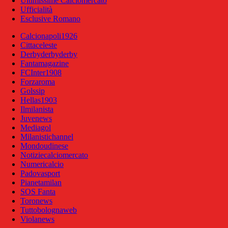
Ultimissime Calciomercato
Ufficialità
Esclusive Romano
Calcionapoli1926
Cittaceleste
Derbyderbyderby
Fantamagazine
FCInter1908
Forzaroma
Golssip
Hellas1903
Ilmilanista
Juvenews
Mediagol
Milanistichannel
Mondoudinese
Notiziecalciomercato
Numericalcio
Padovasport
Pianetamilan
SOS Fanta
Toronews
Tuttobolognaweb
Violanews