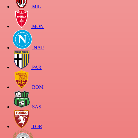
MIL
MON
NAP
PAR
ROM
SAS
TOR