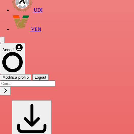
UDI
VEN
Accedi
Modifica profilo
Logout