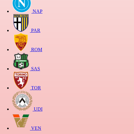
NAP
PAR
ROM
SAS
TOR
UDI
VEN