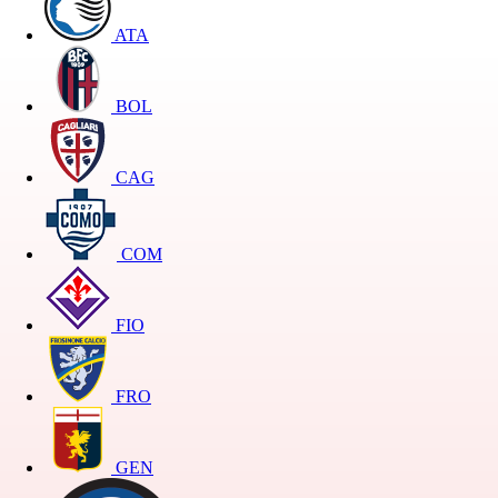
ATA
BOL
CAG
COM
FIO
FRO
GEN