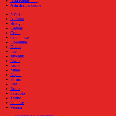
Asta Fantacalcio
Asta di riparazione
News
Atalanta
Bologna
Cagliari
Como
Cremonese
Fiorentina
Genoa
Inter
Juventus
Lazio
Lecce
Milan
Napoli
Parma
Pisa
Roma
Sassuolo
Torino
Udinese
Verona