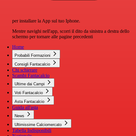
per installare la App sul tuo Iphone.
Mentre navighi nell'app, scorri il dito da sinistra a destra dello
schermo per tornare alle pagine precedenti
Home
Probabili Formazioni
Consigli Fantacalcio
Chi schierare
Scambi Fantacalcio
Ultime dai Campi
Voti Fantacalcio
Asta Fantacalcio
Guida all'asta
News
Ultimissime Calciomercato
Tabella Indisponibili
Nazionale