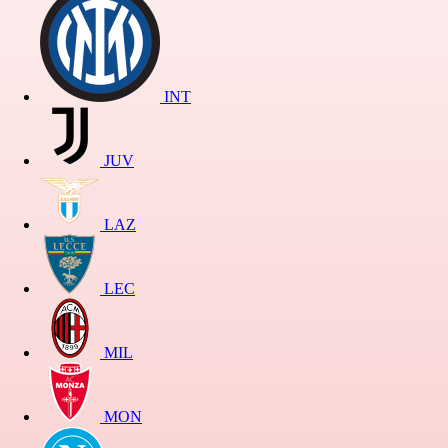
INT
JUV
LAZ
LEC
MIL
MON