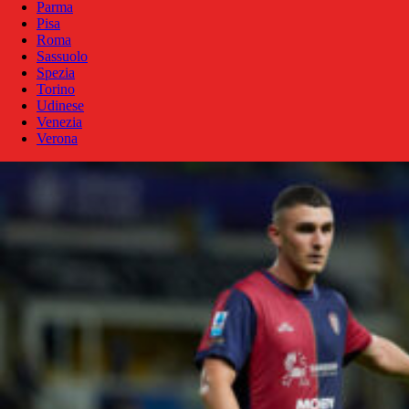
Parma
Pisa
Roma
Sassuolo
Spezia
Torino
Udinese
Venezia
Verona