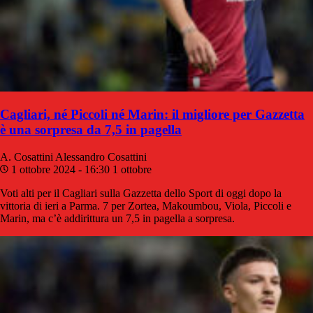
Cagliari, né Piccoli né Marin: il migliore per Gazzetta
è una sorpresa da 7,5 in pagella
A. Cosattini
Alessandro Cosattini
1 ottobre 2024 - 16:30
1 ottobre
Voti alti per il Cagliari sulla Gazzetta dello Sport di oggi dopo la
vittoria di ieri a Parma. 7 per Zortea, Makoumbou, Viola, Piccoli e
Marin, ma c’è addirittura un 7,5 in pagella a sorpresa.