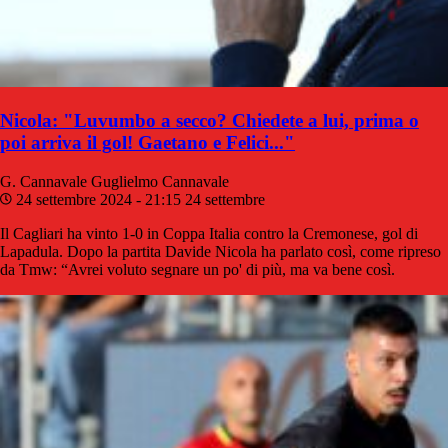
Nicola: "Luvumbo a secco? Chiedete a lui, prima o
poi arriva il gol! Gaetano e Felici..."
G. Cannavale
Guglielmo Cannavale
24 settembre 2024 - 21:15
24 settembre
Il Cagliari ha vinto 1-0 in Coppa Italia contro la Cremonese, gol di
Lapadula. Dopo la partita Davide Nicola ha parlato così, come ripreso
da Tmw: “Avrei voluto segnare un po' di più, ma va bene così.