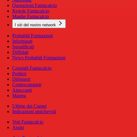
Quotazioni Fantacalcio
Regole Fantacalcio
Maglie Fantacalcio
I siti del nostro network
Probabili Formazioni
Infortunati
Squalificati
Diffidati
News Probabili Formazioni
Consigli Fantacalcio
Portieri
Difensori
Centrocampisti
Attaccanti
Mantra
Ultime dai Campi
Indicazioni amichevoli
Voti Fantacalcio
Assist