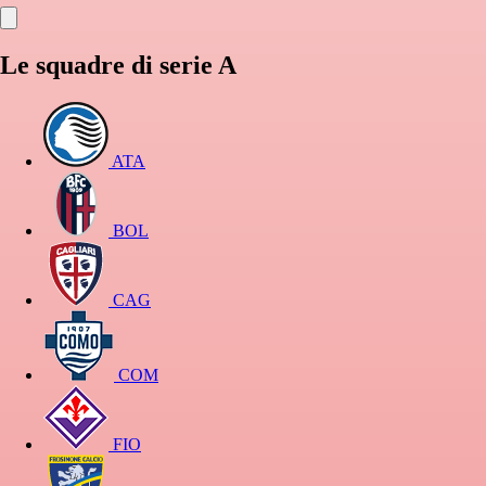
Le squadre di serie A
ATA
BOL
CAG
COM
FIO