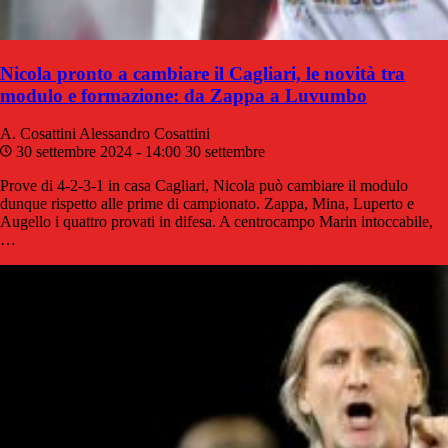
Nicola pronto a cambiare il Cagliari, le novità tra
modulo e formazione: da Zappa a Luvumbo
A. Cosattini
Alessandro Cosattini
30 settembre 2024 - 14:00
30 settembre
Prove di 4-2-3-1 in casa Cagliari, Nicola può cambiare il modulo
dunque rispetto alle prime di campionato. Zappa, Mina, Luperto e
Augello i quattro provati in difesa. A centrocampo Marin intoccabile,
…