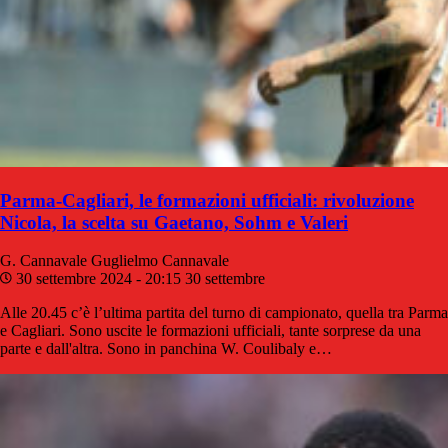
Parma-Cagliari, le formazioni ufficiali: rivoluzione
Nicola, la scelta su Gaetano, Sohm e Valeri
G. Cannavale
Guglielmo Cannavale
30 settembre 2024 - 20:15
30 settembre
Alle 20.45 c’è l’ultima partita del turno di campionato, quella tra Parma
e Cagliari. Sono uscite le formazioni ufficiali, tante sorprese da una
parte e dall'altra. Sono in panchina W. Coulibaly e…