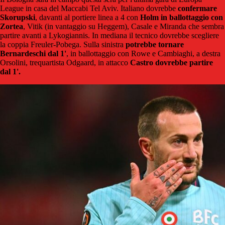
League in casa del Maccabi Tel Aviv. Italiano dovrebbe
confermare
Skorupski
, davanti al portiere linea a 4 con
Holm in ballottaggio con
Zortea
, Vitik (in vantaggio su Heggem), Casale e Miranda che sembra
partire avanti a Lykogiannis. In mediana il tecnico dovrebbe scegliere
la coppia Freuler-Pobega. Sulla sinistra
potrebbe tornare
Bernardeschi dal 1'
, in ballottaggio con Rowe e Cambiaghi, a destra
Orsolini, trequartista Odgaard, in attacco
Castro dovrebbe partire
dal 1'.