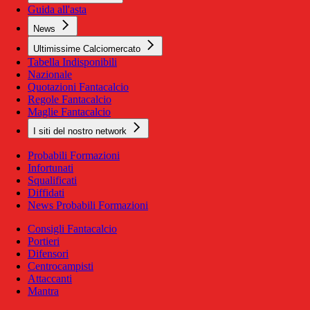
Guida all'asta
News
Ultimissime Calciomercato
Tabella Indisponibili
Nazionale
Quotazioni Fantacalcio
Regole Fantacalcio
Maglie Fantacalcio
I siti del nostro network
Probabili Formazioni
Infortunati
Squalificati
Diffidati
News Probabili Formazioni
Consigli Fantacalcio
Portieri
Difensori
Centrocampisti
Attaccanti
Mantra