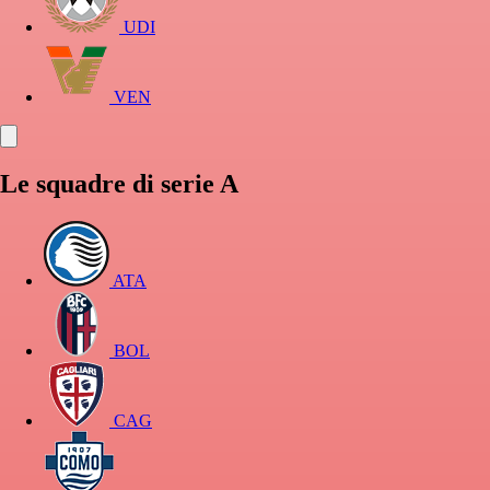
UDI
VEN
Le squadre di serie A
ATA
BOL
CAG