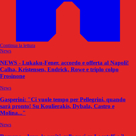
Continua la lettura
News
NEWS - Lukaku-Fener, accordo e offerta al Napoli!
Calha, Kristensen, Endrick, Rowe e triplo colpo
Frosinone
News
Gasperini: "Ci vuole tempo per Pellegrini, quando
sarà pronto! Su Koulierakis, Dybala, Castro e
Molina..."
News