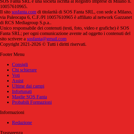
SOS Fanta SRL è una società iscritta al Registro Imprese di Milano n.
10057610965.
Il sito
sosfanta.com
di titolarità di SOS Fanta SRL, con sede a Milano,
via Paleocapa 6, C.F./PI 10057610965 è affiliato al network Gazzanet
di RCS Mediagroup S.p.a..
Unico responsabile dei contenuti (testi, foto, video e grafiche) è SOS
Fanta SRL; per ogni comunicazione avente ad oggetto i contenuti del
sito scrivere a
sosfanta@gmail.com
Copyright 2021-2026 © Tutti i diritti riservati.
Footer Menu
Consigli
Chi schierare
Voti
Assist
Ultime dai campi
Infortunati
Maglie SOS Fanta
Probabili Formazioni
Informazioni
Redazione
Trasparenza