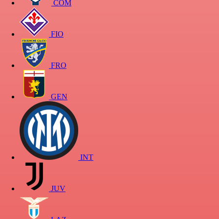
COM
FIO
FRO
GEN
INT
JUV