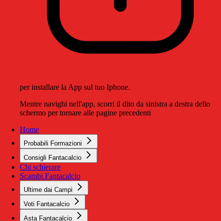
per installare la App sul tuo Iphone.
Mentre navighi nell'app, scorri il dito da sinistra a destra dello
schermo per tornare alle pagine precedenti
Home
Probabili Formazioni
Consigli Fantacalcio
Chi schierare
Scambi Fantacalcio
Ultime dai Campi
Voti Fantacalcio
Asta Fantacalcio