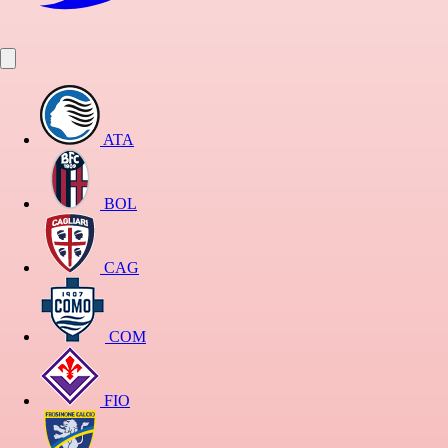
ATA
BOL
CAG
COM
FIO