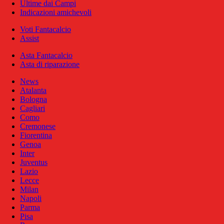
Ultime dai Campi
Indicazioni amichevoli
Voti Fantacalcio
Assist
Asta Fantacalcio
Asta di riparazione
News
Atalanta
Bologna
Cagliari
Como
Cremonese
Fiorentina
Genoa
Inter
Juventus
Lazio
Lecce
Milan
Napoli
Parma
Pisa