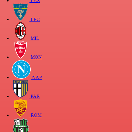
LAZ
LEC
MIL
MON
NAP
PAR
ROM