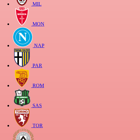
MIL
MON
NAP
PAR
ROM
SAS
TOR