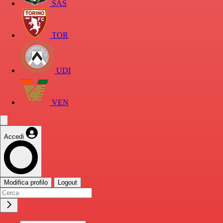
SAS
TOR
UDI
VEN
Accedi
Modifica profilo
Logout