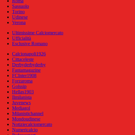
Roma
Sassuolo
Torino
Udinese
Verona
Ultimissime Calciomercato
Ufficialità
Esclusive Romano
Calcionapoli1926
Cittaceleste
Derbyderbyderby
Fantamagazine
FCInter1908
Forzaroma
Golssip
Hellas1903
Ilmilanista
Juvenews
Mediagol
Milanistichannel
Mondoudinese
Notiziecalciomercato
Numericalcio