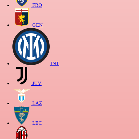
FRO
GEN
INT
JUV
LAZ
LEC