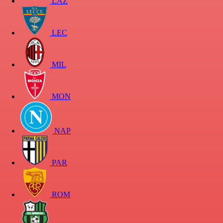
LAZ
LEC
MIL
MON
NAP
PAR
ROM