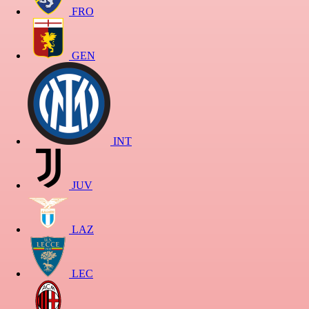
FRO
GEN
INT
JUV
LAZ
LEC