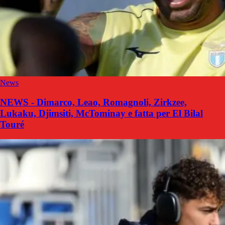
News
NEWS - Dimarco, Leao, Romagnoli, Zirkzee,
Lukaku, Djimsiti, McTominay e fatta per El Bilal
Touré