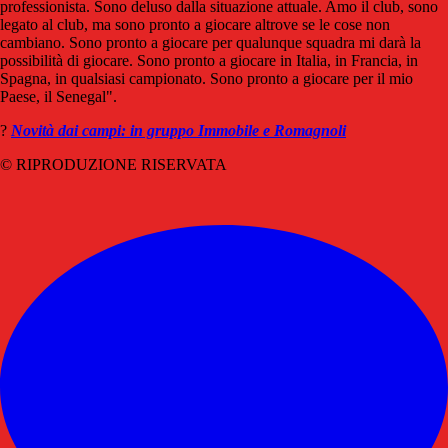
professionista. Sono deluso dalla situazione attuale. Amo il club, sono
legato al club, ma sono pronto a giocare altrove se le cose non
cambiano. Sono pronto a giocare per qualunque squadra mi darà la
possibilità di giocare. Sono pronto a giocare in Italia, in Francia, in
Spagna, in qualsiasi campionato. Sono pronto a giocare per il mio
Paese, il Senegal".
?
Novità dai campi: in gruppo Immobile e Romagnoli
© RIPRODUZIONE RISERVATA