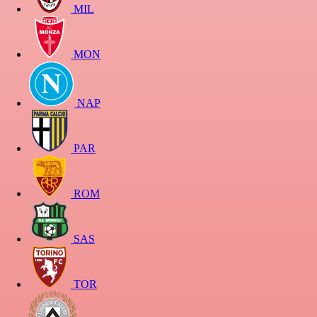
MIL
MON
NAP
PAR
ROM
SAS
TOR