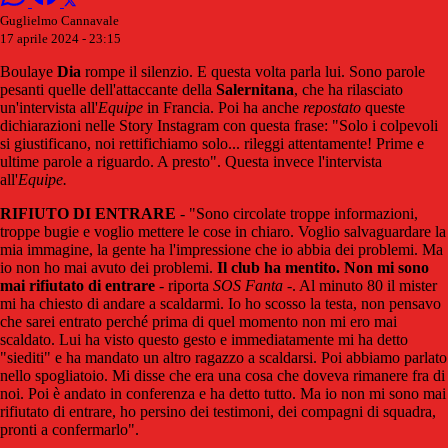
Guglielmo Cannavale
17 aprile 2024 - 23:15
Boulaye
Dia
rompe il silenzio. E questa volta parla lui. Sono parole
pesanti quelle dell'attaccante della
Salernitana
, che ha rilasciato
un'intervista all'
Equipe
in Francia. Poi ha anche
repostato
queste
dichiarazioni nelle Story Instagram con questa frase: "Solo i colpevoli
si giustificano, noi rettifichiamo solo... rileggi attentamente! Prime e
ultime parole a riguardo. A presto". Questa invece l'intervista
all'
Equipe.
RIFIUTO DI ENTRARE
- "Sono circolate troppe informazioni,
troppe bugie e voglio mettere le cose in chiaro. Voglio salvaguardare la
mia immagine, la gente ha l'impressione che io abbia dei problemi. Ma
io non ho mai avuto dei problemi.
Il club ha mentito. Non mi sono
mai rifiutato di entrare
- riporta
SOS Fanta
-. Al minuto 80 il mister
mi ha chiesto di andare a scaldarmi. Io ho scosso la testa, non pensavo
che sarei entrato perché prima di quel momento non mi ero mai
scaldato. Lui ha visto questo gesto e immediatamente mi ha detto
"siediti" e ha mandato un altro ragazzo a scaldarsi. Poi abbiamo parlato
nello spogliatoio. Mi disse che era una cosa che doveva rimanere fra di
noi. Poi è andato in conferenza e ha detto tutto. Ma io non mi sono mai
rifiutato di entrare, ho persino dei testimoni, dei compagni di squadra,
pronti a confermarlo".