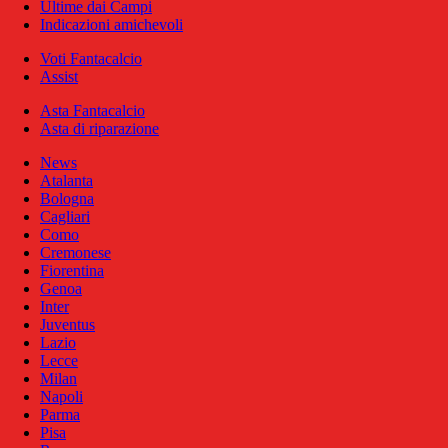
Ultime dai Campi
Indicazioni amichevoli
Voti Fantacalcio
Assist
Asta Fantacalcio
Asta di riparazione
News
Atalanta
Bologna
Cagliari
Como
Cremonese
Fiorentina
Genoa
Inter
Juventus
Lazio
Lecce
Milan
Napoli
Parma
Pisa