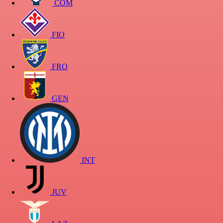
COM
FIO
FRO
GEN
INT
JUV