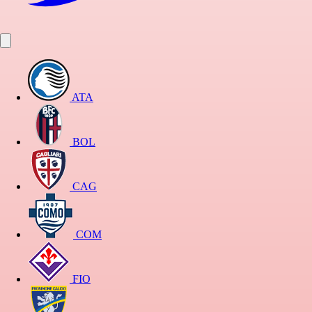
ATA
BOL
CAG
COM
FIO