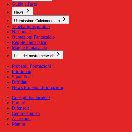
Guida all'asta
News
Ultimissime Calciomercato
Tabella Indisponibili
Nazionale
Quotazioni Fantacalcio
Regole Fantacalcio
Maglie Fantacalcio
I siti del nostro network
Probabili Formazioni
Infortunati
Squalificati
Diffidati
News Probabili Formazioni
Consigli Fantacalcio
Portieri
Difensori
Centrocampisti
Attaccanti
Mantra