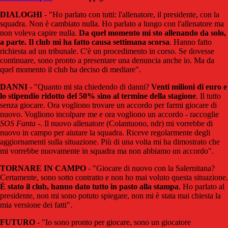
DIALOGHI
- "Ho parlato con tutti: l'allenatore, il presidente, con la
squadra. Non è cambiato nulla. Ho parlato a lungo con l'allenatore ma
non voleva capire nulla.
Da quel momento mi sto allenando da solo,
a parte. Il club mi ha fatto causa settimana scorsa
. Hanno fatto
richiesta ad un tribunale. C'è un procedimento in corso. Se dovesse
continuare, sono pronto a presentare una denuncia anche io. Ma da
quel momento il club ha deciso di mediare".
DANNI
- "Quanto mi sta chiedendo di danni?
Venti milioni di euro e
lo stipendio ridotto del 50% sino al termine della stagione
. Il tutto
senza giocare. Ora vogliono trovare un accordo per farmi giocare di
nuovo. Vogliono incolpare me e ora vogliono un accordo - raccoglie
SOS Fanta
-. Il nuovo allenatore (Colantuono, ndr) mi vorrebbe di
nuovo in campo per aiutare la squadra. Riceve regolarmente degli
aggiornamenti sulla situazione. Più di una volta mi ha dimostrato che
mi vorrebbe nuovamente in squadra ma non abbiamo un accordo".
TORNARE IN CAMPO
- "Giocare di nuovo con la Salernitana?
Certamente, sono sotto contratto e non ho mai voluto questa situazione.
È stato il club, hanno dato tutto in pasto alla stampa
. Ho parlato al
presidente, non mi sono potuto spiegare, non mi è stata mai chiesta la
mia versione dei fatti".
FUTURO
- "Io sono pronto per giocare, sono un giocatore