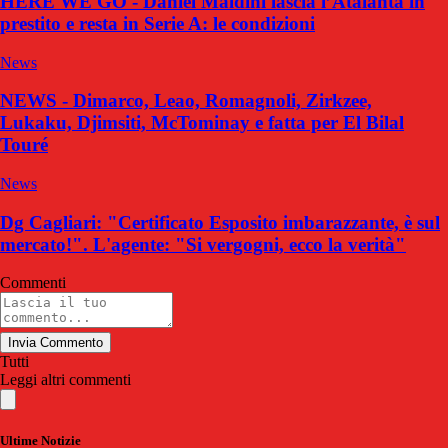
HERE WE GO - Daniel Maldini lascia l’Atalanta in
prestito e resta in Serie A: le condizioni
News
NEWS - Dimarco, Leao, Romagnoli, Zirkzee,
Lukaku, Djimsiti, McTominay e fatta per El Bilal
Touré
News
Dg Cagliari: "Certificato Esposito imbarazzante, è sul
mercato!". L'agente: "Si vergogni, ecco la verità"
Commenti
Invia Commento
Tutti
Leggi altri commenti
Ultime Notizie