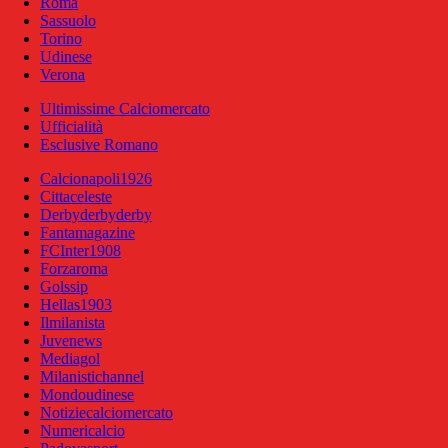
Roma
Sassuolo
Torino
Udinese
Verona
Ultimissime Calciomercato
Ufficialità
Esclusive Romano
Calcionapoli1926
Cittaceleste
Derbyderbyderby
Fantamagazine
FCInter1908
Forzaroma
Golssip
Hellas1903
Ilmilanista
Juvenews
Mediagol
Milanistichannel
Mondoudinese
Notiziecalciomercato
Numericalcio