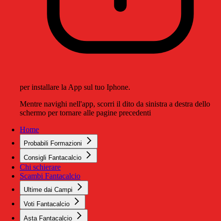
per installare la App sul tuo Iphone.
Mentre navighi nell'app, scorri il dito da sinistra a destra dello
schermo per tornare alle pagine precedenti
Home
Probabili Formazioni
Consigli Fantacalcio
Chi schierare
Scambi Fantacalcio
Ultime dai Campi
Voti Fantacalcio
Asta Fantacalcio