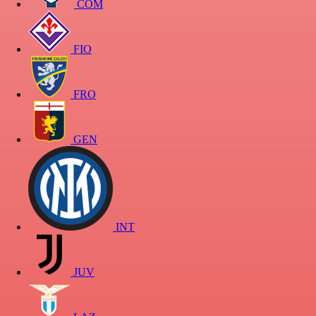
COM
FIO
FRO
GEN
INT
JUV