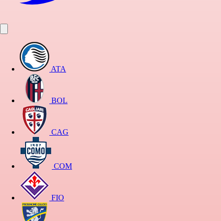
ATA
BOL
CAG
COM
FIO