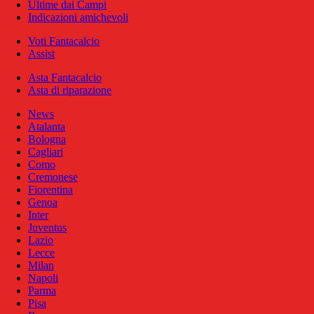
Ultime dai Campi
Indicazioni amichevoli
Voti Fantacalcio
Assist
Asta Fantacalcio
Asta di riparazione
News
Atalanta
Bologna
Cagliari
Como
Cremonese
Fiorentina
Genoa
Inter
Juventus
Lazio
Lecce
Milan
Napoli
Parma
Pisa