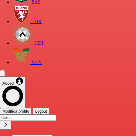
SAS
TOR
UDI
VEN
Accedi
Modifica profilo
Logout