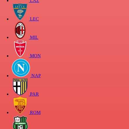
LAZ
LEC
MIL
MON
NAP
PAR
ROM