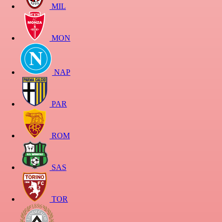
MIL
MON
NAP
PAR
ROM
SAS
TOR