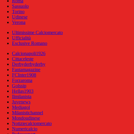
Roma
Sassuolo
Torino
Udinese
Verona
Ultimissime Calciomercato
Ufficialità
Esclusive Romano
Calcionapoli1926
Cittaceleste
Derbyderbyderby
Fantamagazine
FCInter1908
Forzaroma
Golssip
Hellas1903
Ilmilanista
Juvenews
Mediagol
Milanistichannel
Mondoudinese
Notiziecalciomercato
Numericalcio