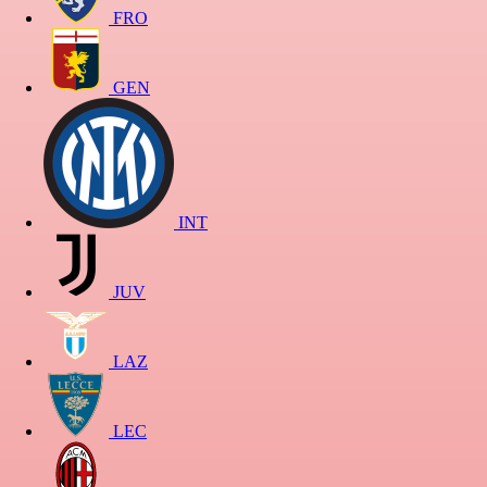
FRO
GEN
INT
JUV
LAZ
LEC