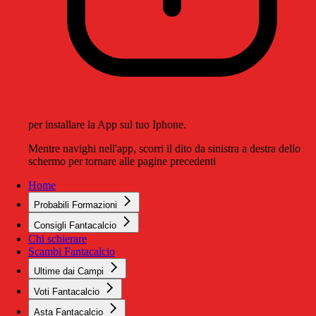
per installare la App sul tuo Iphone.
Mentre navighi nell'app, scorri il dito da sinistra a destra dello
schermo per tornare alle pagine precedenti
Home
Probabili Formazioni
Consigli Fantacalcio
Chi schierare
Scambi Fantacalcio
Ultime dai Campi
Voti Fantacalcio
Asta Fantacalcio