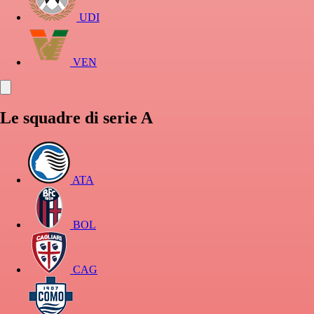
UDI
VEN
Le squadre di serie A
ATA
BOL
CAG