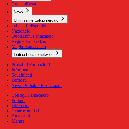
Guida all'asta
News
Ultimissime Calciomercato
Tabella Indisponibili
Nazionale
Quotazioni Fantacalcio
Regole Fantacalcio
Maglie Fantacalcio
I siti del nostro network
Probabili Formazioni
Infortunati
Squalificati
Diffidati
News Probabili Formazioni
Consigli Fantacalcio
Portieri
Difensori
Centrocampisti
Attaccanti
Mantra