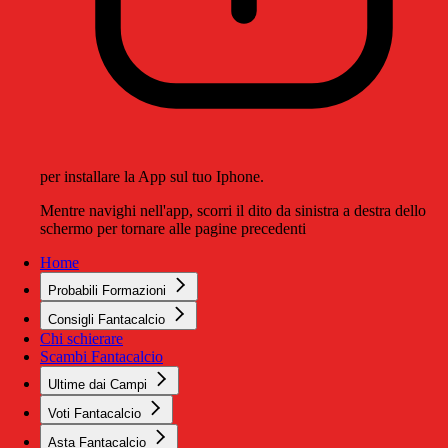
per installare la App sul tuo Iphone.
Mentre navighi nell'app, scorri il dito da sinistra a destra dello
schermo per tornare alle pagine precedenti
Home
Probabili Formazioni
Consigli Fantacalcio
Chi schierare
Scambi Fantacalcio
Ultime dai Campi
Voti Fantacalcio
Asta Fantacalcio