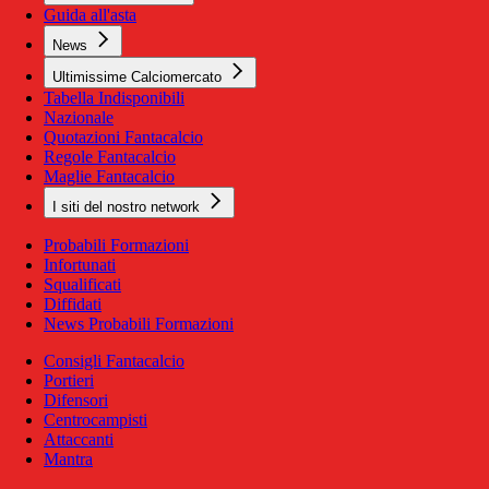
Guida all'asta
News
Ultimissime Calciomercato
Tabella Indisponibili
Nazionale
Quotazioni Fantacalcio
Regole Fantacalcio
Maglie Fantacalcio
I siti del nostro network
Probabili Formazioni
Infortunati
Squalificati
Diffidati
News Probabili Formazioni
Consigli Fantacalcio
Portieri
Difensori
Centrocampisti
Attaccanti
Mantra