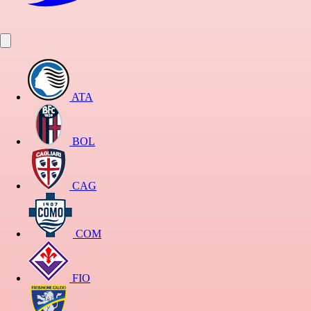
ATA
BOL
CAG
COM
FIO