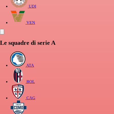
UDI
VEN
Le squadre di serie A
ATA
BOL
CAG