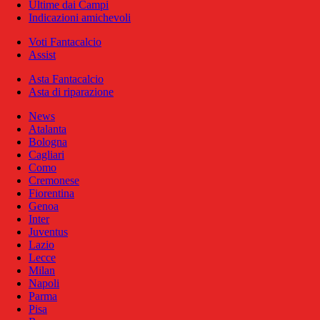
Ultime dai Campi
Indicazioni amichevoli
Voti Fantacalcio
Assist
Asta Fantacalcio
Asta di riparazione
News
Atalanta
Bologna
Cagliari
Como
Cremonese
Fiorentina
Genoa
Inter
Juventus
Lazio
Lecce
Milan
Napoli
Parma
Pisa