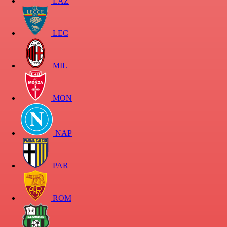
LAZ
LEC
MIL
MON
NAP
PAR
ROM