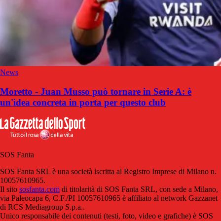
News
Moretto - Juan Musso può tornare in Serie A: è
un'idea concreta in porta per questo club
SOS Fanta
SOS Fanta SRL è una società iscritta al Registro Imprese di Milano n.
10057610965.
Il sito
sosfanta.com
di titolarità di SOS Fanta SRL, con sede a Milano,
via Paleocapa 6, C.F./PI 10057610965 è affiliato al network Gazzanet
di RCS Mediagroup S.p.a..
Unico responsabile dei contenuti (testi, foto, video e grafiche) è SOS