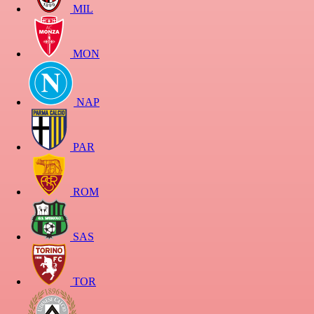
MIL
MON
NAP
PAR
ROM
SAS
TOR