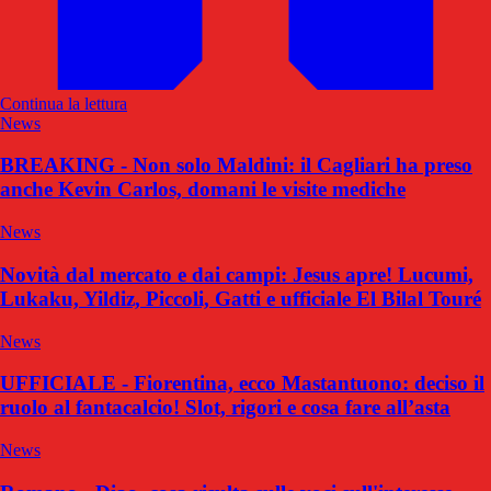
Continua la lettura
News
BREAKING - Non solo Maldini: il Cagliari ha preso
anche Kevin Carlos, domani le visite mediche
News
Novità dal mercato e dai campi: Jesus apre! Lucumi,
Lukaku, Yildiz, Piccoli, Gatti e ufficiale El Bilal Touré
News
UFFICIALE - Fiorentina, ecco Mastantuono: deciso il
ruolo al fantacalcio! Slot, rigori e cosa fare all’asta
News