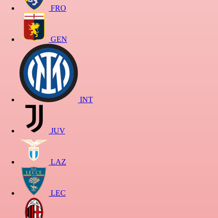
FRO
GEN
INT
JUV
LAZ
LEC