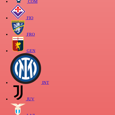
COM
FIO
FRO
GEN
INT
JUV