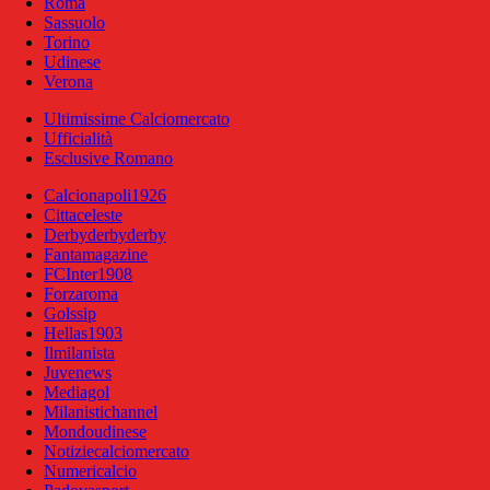
Roma
Sassuolo
Torino
Udinese
Verona
Ultimissime Calciomercato
Ufficialità
Esclusive Romano
Calcionapoli1926
Cittaceleste
Derbyderbyderby
Fantamagazine
FCInter1908
Forzaroma
Golssip
Hellas1903
Ilmilanista
Juvenews
Mediagol
Milanistichannel
Mondoudinese
Notiziecalciomercato
Numericalcio