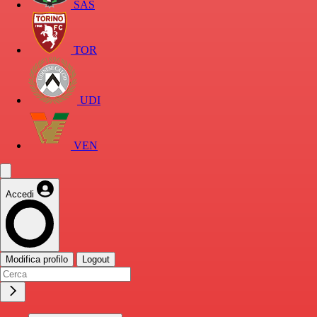
SAS
TOR
UDI
VEN
Accedi
Modifica profilo
Logout