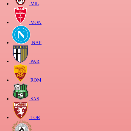
MIL
MON
NAP
PAR
ROM
SAS
TOR