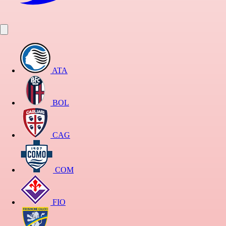
ATA
BOL
CAG
COM
FIO