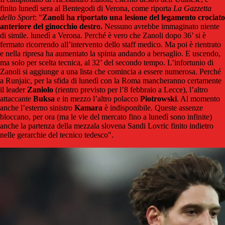
finito lunedì sera al Bentegodi di Verona, come riporta
La Gazzetta
dello Sport
: "
Zanoli ha riportato una lesione del legamento crociato
anteriore del ginocchio destro.
Nessuno avrebbe immaginato niente
di simile. lunedì a Verona. Perché è vero che Zanoli dopo 36’ si è
fermato ricorrendo all’intervento dello staff medico. Ma poi è rientrato
e nella ripresa ha aumentato la spinta andando a bersaglio. E uscendo,
ma solo per scelta tecnica, al 32’ del secondo tempo. L’infortunio di
Zanoli si aggiunge a una lista che comincia a essere numerosa. Perché
a Runjaic, per la sfida di lunedì con la Roma mancheranno certamente
il leader
Zaniolo
(rientro previsto per l’8 febbraio a Lecce), l’altro
attaccante
Buksa
e in mezzo l’altro polacco
Piotrowski
. Al momento
anche l’esterno sinistro
Kamara
è indisponibile. Queste assenze
bloccano, per ora (ma le vie del mercato fino a lunedì sono infinite)
anche la partenza della mezzala slovena Sandi Lovric finito indietro
nelle gerarchie del tecnico tedesco".