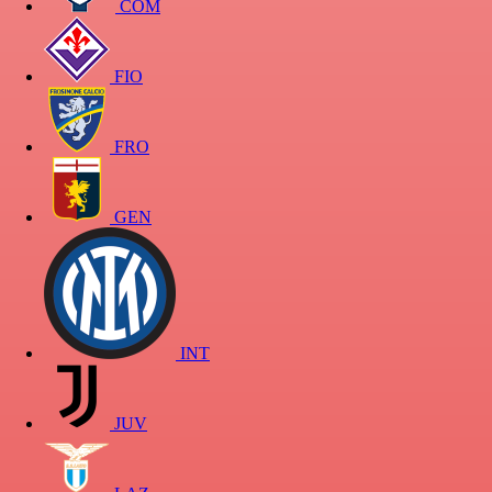
COM
FIO
FRO
GEN
INT
JUV