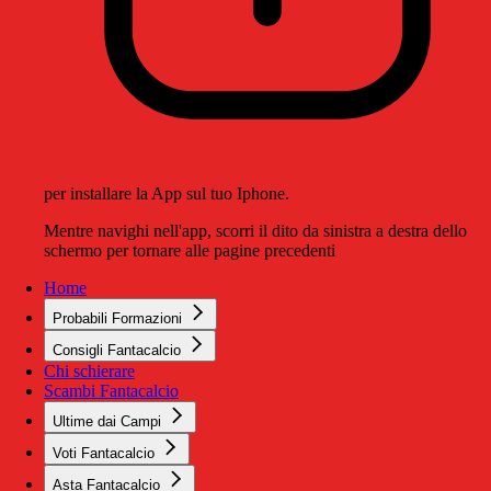
per installare la App sul tuo Iphone.
Mentre navighi nell'app, scorri il dito da sinistra a destra dello
schermo per tornare alle pagine precedenti
Home
Probabili Formazioni
Consigli Fantacalcio
Chi schierare
Scambi Fantacalcio
Ultime dai Campi
Voti Fantacalcio
Asta Fantacalcio