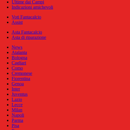
Ultime dai Campi
Indicazioni amichevoli
Voti Fantacalcio
Assist
Asta Fantacalcio
Asta di riparazione
News
Atalanta
Bologna
Cagliari
Como
Cremonese
Fiorentina
Genoa
Inter
Juventus
Lazio
Lecce
Milan
Napoli
Parma
Pisa