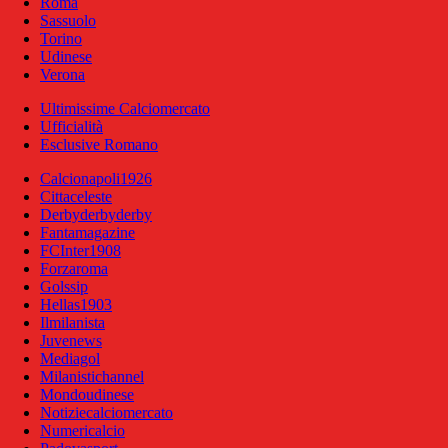
Roma
Sassuolo
Torino
Udinese
Verona
Ultimissime Calciomercato
Ufficialità
Esclusive Romano
Calcionapoli1926
Cittaceleste
Derbyderbyderby
Fantamagazine
FCInter1908
Forzaroma
Golssip
Hellas1903
Ilmilanista
Juvenews
Mediagol
Milanistichannel
Mondoudinese
Notiziecalciomercato
Numericalcio