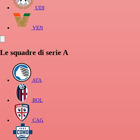
UDI
VEN
Le squadre di serie A
ATA
BOL
CAG