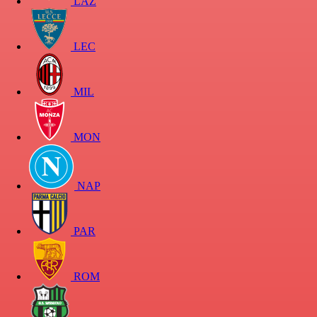
LAZ
LEC
MIL
MON
NAP
PAR
ROM