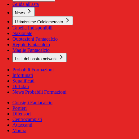
Guida all'asta
News
Ultimissime Calciomercato
Tabella Indisponibili
Nazionale
Quotazioni Fantacalcio
Regole Fantacalcio
Maglie Fantacalcio
I siti del nostro network
Probabili Formazioni
Infortunati
Squalificati
Diffidati
News Probabili Formazioni
Consigli Fantacalcio
Portieri
Difensori
Centrocampisti
Attaccanti
Mantra