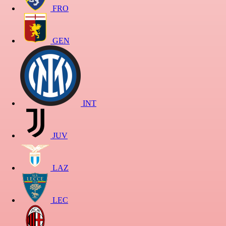
FRO
GEN
INT
JUV
LAZ
LEC