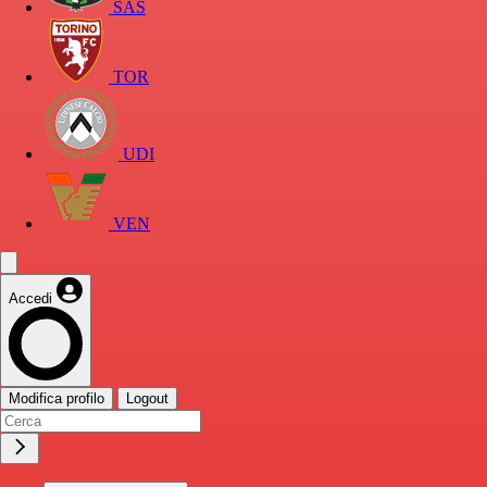
SAS
TOR
UDI
VEN
Accedi
Modifica profilo
Logout