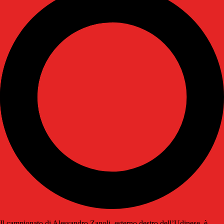
Il campionato di Alessandro Zanoli, esterno destro dell’Udinese, è