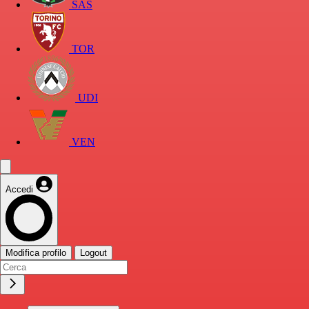
SAS
TOR
UDI
VEN
Accedi
Modifica profilo
Logout