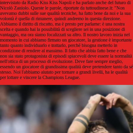
intervistato da Radio Kiss Kiss Napoli e ha parlato anche del futuro di
Nicolò Zaniolo. Queste le parole, riportate da tuttoudinese.it: "Non
avevamo dubbi sulle sue qualità tecniche, ha fatto bene da noi e la sua
volontà è quella di rimanere, quindi andremo in questa direzione.
Abbiamo il diritto di riscatto, ma è presto per parlarne: è una nostra
scelta e quando hai la possibilità di scegliere sei in una posizione di
vantaggio, ma ora siamo focalizzati su altro. Il nostro lavoro inizia nel
momento in cui abbiamo firmato un giocatore, la gestione è importante
tanto quanto individuarlo e trattarlo, perché bisogna metterlo in
condizione di rendere al massimo. Il fatto che abbia fatto bene e che
non sia stato protagonista di episodi spiacevoli deve essere la normalità
nell'ottica di un processo di evoluzione. Deve fare sempre meglio,
essendo un giocatore di grandissima qualità deve pretendere tanto da sé
stesso. Noi l'abbiamo aiutato per tornare a grandi livelli, ha le qualità
per lottare e vincere la Champions League.