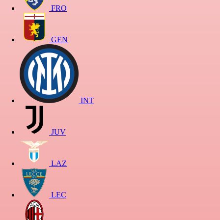
FRO
GEN
INT
JUV
LAZ
LEC