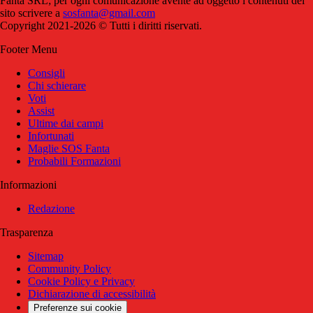
Fanta SRL; per ogni comunicazione avente ad oggetto i contenuti del
sito scrivere a
sosfanta@gmail.com
Copyright 2021-2026 © Tutti i diritti riservati.
Footer Menu
Consigli
Chi schierare
Voti
Assist
Ultime dai campi
Infortunati
Maglie SOS Fanta
Probabili Formazioni
Informazioni
Redazione
Trasparenza
Sitemap
Community Policy
Cookie Policy e Privacy
Dichiarazione di accessibilità
Preferenze sui cookie