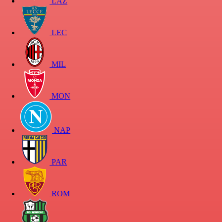
LAZ
LEC
MIL
MON
NAP
PAR
ROM