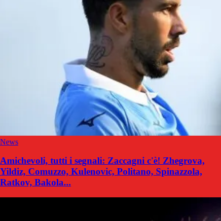
News
Amichevoli, tutti i segnali: Zaccagni c'è! Zhegrova,
Yildiz, Comuzzo, Kulenovic, Politano, Spinazzola,
Ratkov, Bakola...