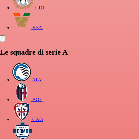
UDI
VEN
Le squadre di serie A
ATA
BOL
CAG