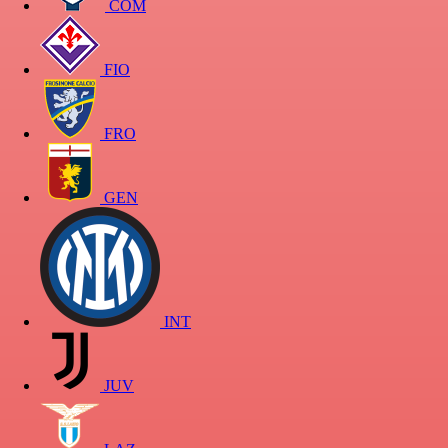
COM
FIO
FRO
GEN
INT
JUV