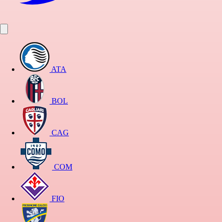
ATA
BOL
CAG
COM
FIO