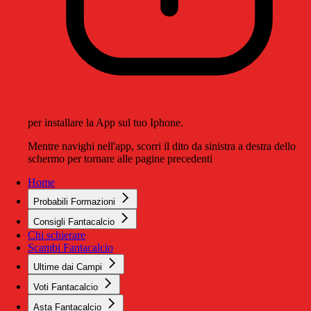
per installare la App sul tuo Iphone.
Mentre navighi nell'app, scorri il dito da sinistra a destra dello
schermo per tornare alle pagine precedenti
Home
Probabili Formazioni
Consigli Fantacalcio
Chi schierare
Scambi Fantacalcio
Ultime dai Campi
Voti Fantacalcio
Asta Fantacalcio