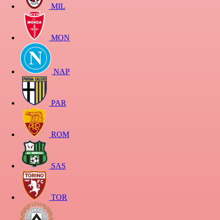
MIL
MON
NAP
PAR
ROM
SAS
TOR