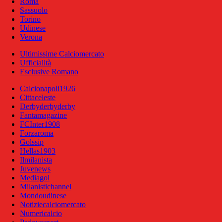
Roma
Sassuolo
Torino
Udinese
Verona
Ultimissime Calciomercato
Ufficialità
Esclusive Romano
Calcionapoli1926
Cittaceleste
Derbyderbyderby
Fantamagazine
FCInter1908
Forzaroma
Golssip
Hellas1903
Ilmilanista
Juvenews
Mediagol
Milanistichannel
Mondoudinese
Notiziecalciomercato
Numericalcio