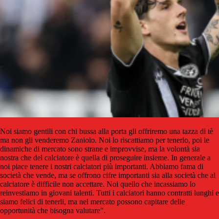
Noi siamo gentili con chi bussa alla porta gli offriremo una tazza di tè
ma non gli venderemo Zaniolo. Noi lo riscattiamo per tenerlo, poi le
dinamiche di mercato sono strane e improvvise, ma la volontà sia
nostra che del calciatore è quella di proseguire insieme. In generale a
noi piace tenere i nostri calciatori più importanti. Abbiamo fama di
società che vende, ma se offrono cifre importanti sia alla società che al
calciatore è difficile non accettare. Noi quello che incassiamo lo
reinvestiamo in giovani talenti. Tutti i calciatori hanno contratti lunghi e
siamo felici di tenerli, ma nel mercato possono capitare delle
opportunità che bisogna valutare".