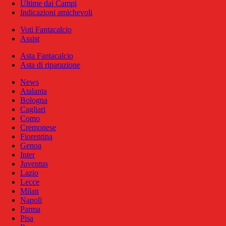
Ultime dai Campi
Indicazioni amichevoli
Voti Fantacalcio
Assist
Asta Fantacalcio
Asta di riparazione
News
Atalanta
Bologna
Cagliari
Como
Cremonese
Fiorentina
Genoa
Inter
Juventus
Lazio
Lecce
Milan
Napoli
Parma
Pisa