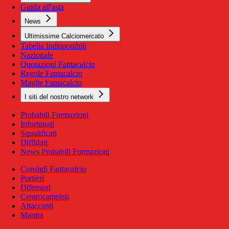
Guida all'asta
News
Ultimissime Calciomercato
Tabella Indisponibili
Nazionale
Quotazioni Fantacalcio
Regole Fantacalcio
Maglie Fantacalcio
I siti del nostro network
Probabili Formazioni
Infortunati
Squalificati
Diffidati
News Probabili Formazioni
Consigli Fantacalcio
Portieri
Difensori
Centrocampisti
Attaccanti
Mantra