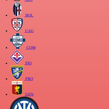
BOL
CAG
COM
FIO
FRO
GEN