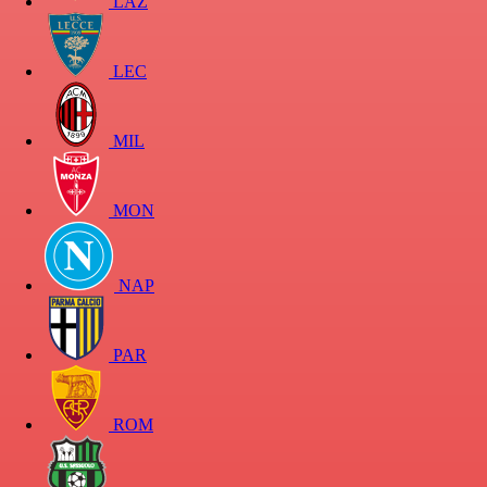
LAZ
LEC
MIL
MON
NAP
PAR
ROM