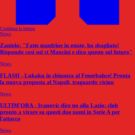
Continua la lettura
News
Zaniolo: "Fatte manfrine in estate, ho sbagliato!
Rispondo così sul ct Mancini e dico questo sul futuro"
News
FLASH - Lukaku in chiusura al Fenerbahce! Pronta
la nuova proposta al Napoli, traguardo vicino
News
ULTIM'ORA - Ivanovic dice no alla Lazio: club
pronto a virare su questi due nomi in Serie A per
l'attacco
News