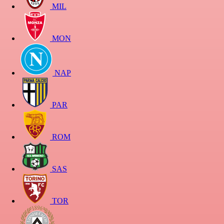
MIL
MON
NAP
PAR
ROM
SAS
TOR