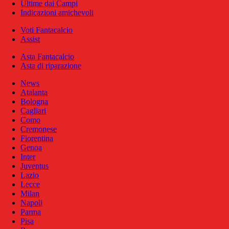
Ultime dai Campi
Indicazioni amichevoli
Voti Fantacalcio
Assist
Asta Fantacalcio
Asta di riparazione
News
Atalanta
Bologna
Cagliari
Como
Cremonese
Fiorentina
Genoa
Inter
Juventus
Lazio
Lecce
Milan
Napoli
Parma
Pisa