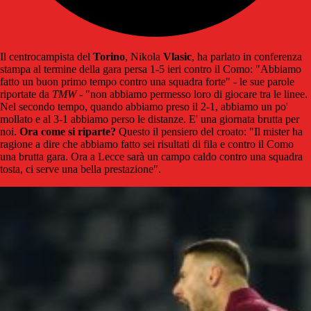
Il centrocampista del
Torino
, Nikola
Vlasic
, ha parlato in conferenza
stampa al termine della gara persa 1-5 ieri contro il Como: "Abbiamo
fatto un buon primo tempo contro una squadra forte" - le sue parole
riportate da
TMW
- "non abbiamo permesso loro di giocare tra le linee.
Nel secondo tempo, quando abbiamo preso il 2-1, abbiamo un po'
mollato e al 3-1 abbiamo perso le distanze. E' una giornata brutta per
noi.
Ora come si riparte?
Questo il pensiero del croato: "Il mister ha
ragione a dire che abbiamo fatto sei risultati di fila e contro il Como
una brutta gara. Ora a Lecce sarà un campo caldo contro una squadra
tosta, ci serve una bella prestazione".