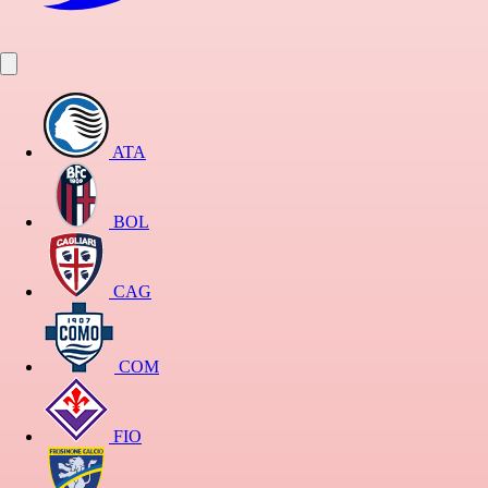
ATA
BOL
CAG
COM
FIO