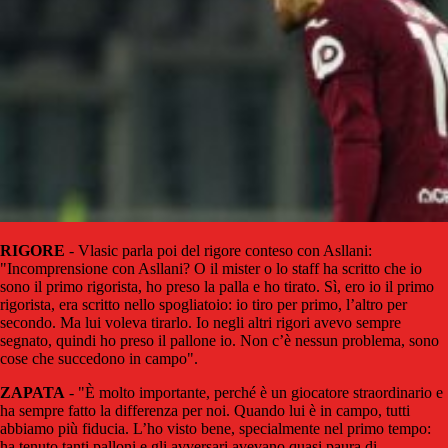
RIGORE
- Vlasic parla poi del rigore conteso con Asllani:
"Incomprensione con Asllani? O il mister o lo staff ha scritto che io
sono il primo rigorista, ho preso la palla e ho tirato. Sì, ero io il primo
rigorista, era scritto nello spogliatoio: io tiro per primo, l’altro per
secondo. Ma lui voleva tirarlo. Io negli altri rigori avevo sempre
segnato, quindi ho preso il pallone io. Non c’è nessun problema, sono
cose che succedono in campo".
ZAPATA
- "È molto importante, perché è un giocatore straordinario e
ha sempre fatto la differenza per noi. Quando lui è in campo, tutti
abbiamo più fiducia. L’ho visto bene, specialmente nel primo tempo:
ha tenuto tanti palloni e gli avversari avevano quasi paura di