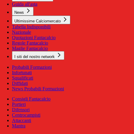
Guida all'asta
News
Ultimissime Calciomercato
Tabella Indisponibili
Nazionale
Quotazioni Fantacalcio
Regole Fantacalcio
Maglie Fantacalcio
I siti del nostro network
Probabili Formazioni
Infortunati
Squalificati
Diffidati
News Probabili Formazioni
Consigli Fantacalcio
Portieri
Difensori
Centrocampisti
Attaccanti
Mantra