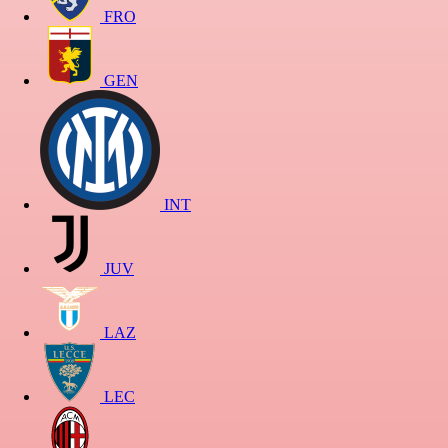
FRO
GEN
INT
JUV
LAZ
LEC