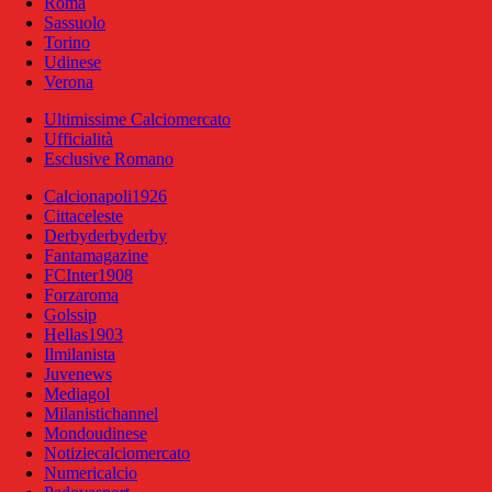
Roma
Sassuolo
Torino
Udinese
Verona
Ultimissime Calciomercato
Ufficialità
Esclusive Romano
Calcionapoli1926
Cittaceleste
Derbyderbyderby
Fantamagazine
FCInter1908
Forzaroma
Golssip
Hellas1903
Ilmilanista
Juvenews
Mediagol
Milanistichannel
Mondoudinese
Notiziecalciomercato
Numericalcio