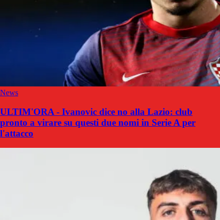
News
ULTIM'ORA - Ivanovic dice no alla Lazio: club
pronto a virare su questi due nomi in Serie A per
l'attacco