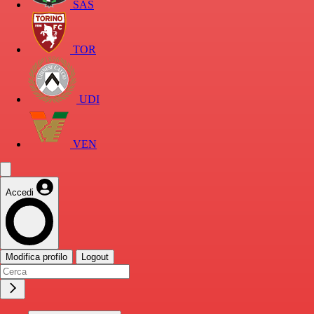
SAS
TOR
UDI
VEN
Accedi
Modifica profilo
Logout