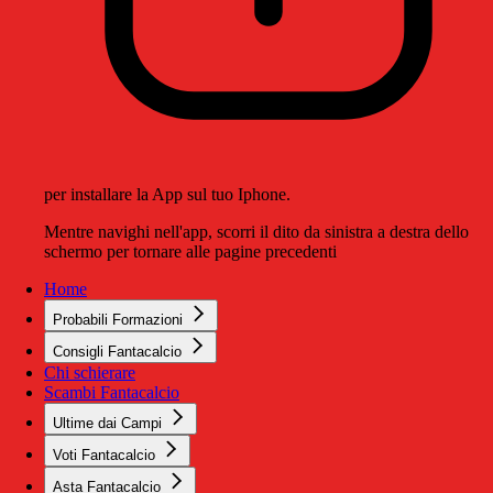
per installare la App sul tuo Iphone.
Mentre navighi nell'app, scorri il dito da sinistra a destra dello
schermo per tornare alle pagine precedenti
Home
Probabili Formazioni
Consigli Fantacalcio
Chi schierare
Scambi Fantacalcio
Ultime dai Campi
Voti Fantacalcio
Asta Fantacalcio