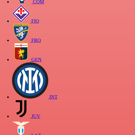
COM
FIO
FRO
GEN
INT
JUV