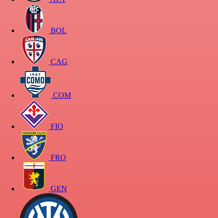
BOL
CAG
COM
FIO
FRO
GEN