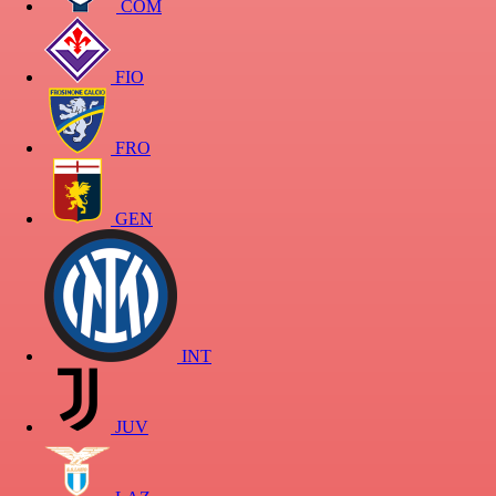
COM
FIO
FRO
GEN
INT
JUV