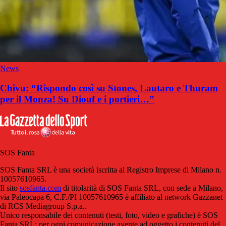
News
Chivu: “Rispondo così su Stones, Lautaro e Thuram
per il Monza! Su Diouf e i portieri…”
SOS Fanta
SOS Fanta SRL è una società iscritta al Registro Imprese di Milano n.
10057610965.
Il sito
sosfanta.com
di titolarità di SOS Fanta SRL, con sede a Milano,
via Paleocapa 6, C.F./PI 10057610965 è affiliato al network Gazzanet
di RCS Mediagroup S.p.a..
Unico responsabile dei contenuti (testi, foto, video e grafiche) è SOS
Fanta SRL; per ogni comunicazione avente ad oggetto i contenuti del