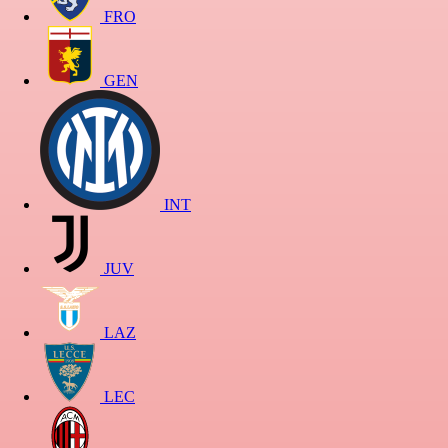
FRO
GEN
INT
JUV
LAZ
LEC