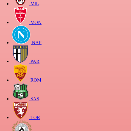
MIL
MON
NAP
PAR
ROM
SAS
TOR