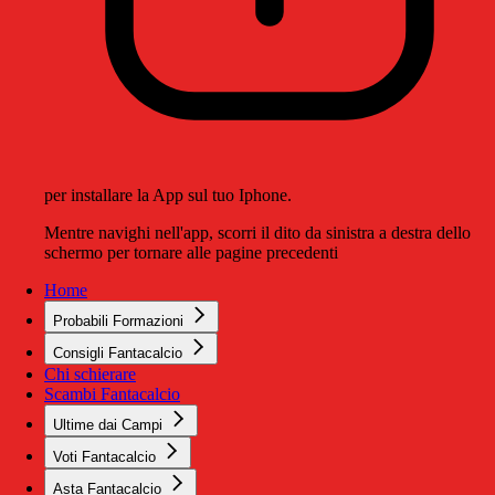
per installare la App sul tuo Iphone.
Mentre navighi nell'app, scorri il dito da sinistra a destra dello
schermo per tornare alle pagine precedenti
Home
Probabili Formazioni
Consigli Fantacalcio
Chi schierare
Scambi Fantacalcio
Ultime dai Campi
Voti Fantacalcio
Asta Fantacalcio