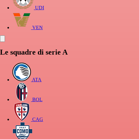
UDI
VEN
Le squadre di serie A
ATA
BOL
CAG