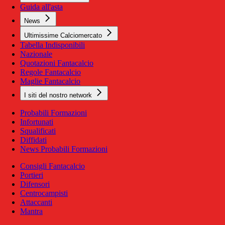
Guida all'asta
News
Ultimissime Calciomercato
Tabella Indisponibili
Nazionale
Quotazioni Fantacalcio
Regole Fantacalcio
Maglie Fantacalcio
I siti del nostro network
Probabili Formazioni
Infortunati
Squalificati
Diffidati
News Probabili Formazioni
Consigli Fantacalcio
Portieri
Difensori
Centrocampisti
Attaccanti
Mantra