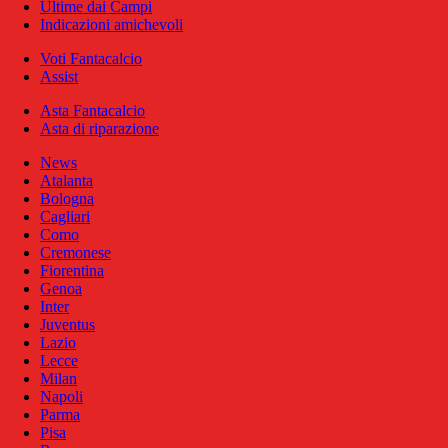
Ultime dai Campi
Indicazioni amichevoli
Voti Fantacalcio
Assist
Asta Fantacalcio
Asta di riparazione
News
Atalanta
Bologna
Cagliari
Como
Cremonese
Fiorentina
Genoa
Inter
Juventus
Lazio
Lecce
Milan
Napoli
Parma
Pisa