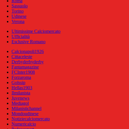
Roma
Sassuolo
Torino
Udinese
Verona
Ultimissime Calciomercato
Ufficialità
Esclusive Romano
Calcionapoli1926
Cittaceleste
Derbyderbyderby
Fantamagazine
FCInter1908
Forzaroma
Golssip
Hellas1903
Ilmilanista
Juvenews
Mediagol
Milanistichannel
Mondoudinese
Notiziecalciomercato
Numericalcio