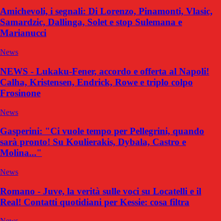
Amichevoli, i segnali: Di Lorenzo, Pinamonti, Vlasic,
Samardzic, Dallinga, Solet e stop Sulemana e
Marianucci
News
NEWS - Lukaku-Fener, accordo e offerta al Napoli!
Calha, Kristensen, Endrick, Rowe e triplo colpo
Frosinone
News
Gasperini: "Ci vuole tempo per Pellegrini, quando
sarà pronto! Su Koulierakis, Dybala, Castro e
Molina..."
News
Romano - Juve, la verità sulle voci su Locatelli e il
Real! Contatti quotidiani per Kessie: cosa filtra
News