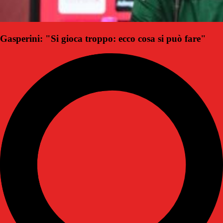
Gasperini: "Si gioca troppo: ecco cosa si può fare"