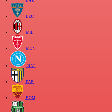
LAZ
LEC
MIL
MON
NAP
PAR
ROM