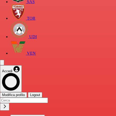
SAS
TOR
UDI
VEN
Accedi
Modifica profilo
Logout