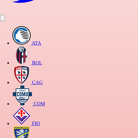
ATA
BOL
CAG
COM
FIO