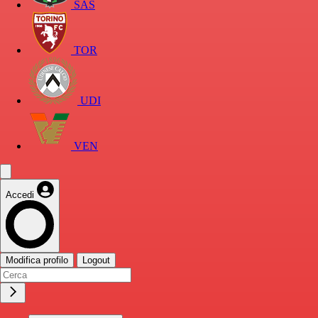
SAS
TOR
UDI
VEN
Accedi
Modifica profilo
Logout