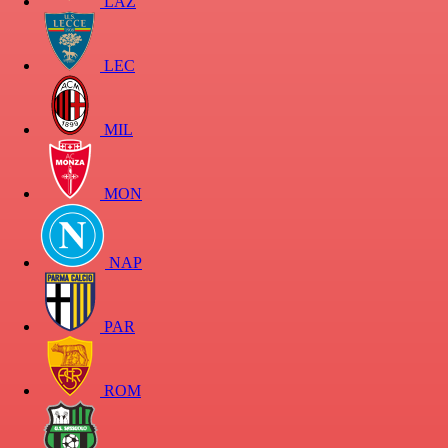
LAZ
LEC
MIL
MON
NAP
PAR
ROM