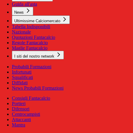
Guida all'asta
News
Ultimissime Calciomercato
Tabella Indisponibili
Nazionale
Quotazioni Fantacalcio
Regole Fantacalcio
Maglie Fantacalcio
I siti del nostro network
Probabili Formazioni
Infortunati
Squalificati
Diffidati
News Probabili Formazioni
Consigli Fantacalcio
Portieri
Difensori
Centrocampisti
Attaccanti
Mantra