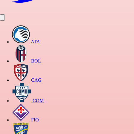
ATA
BOL
CAG
COM
FIO