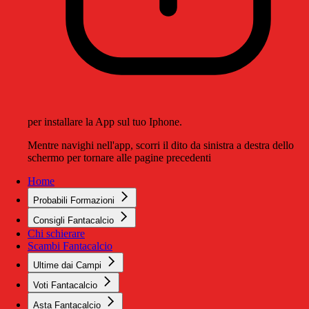
per installare la App sul tuo Iphone.
Mentre navighi nell'app, scorri il dito da sinistra a destra dello
schermo per tornare alle pagine precedenti
Home
Probabili Formazioni
Consigli Fantacalcio
Chi schierare
Scambi Fantacalcio
Ultime dai Campi
Voti Fantacalcio
Asta Fantacalcio