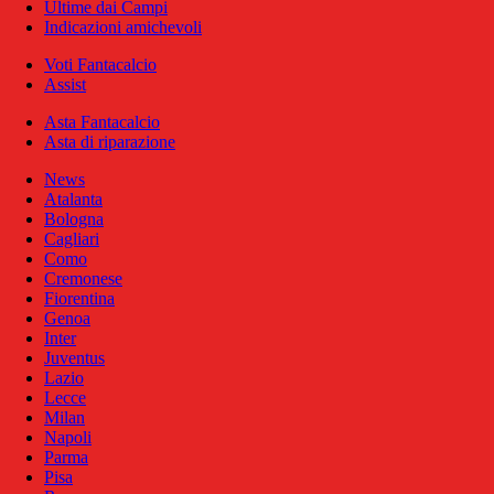
Ultime dai Campi
Indicazioni amichevoli
Voti Fantacalcio
Assist
Asta Fantacalcio
Asta di riparazione
News
Atalanta
Bologna
Cagliari
Como
Cremonese
Fiorentina
Genoa
Inter
Juventus
Lazio
Lecce
Milan
Napoli
Parma
Pisa