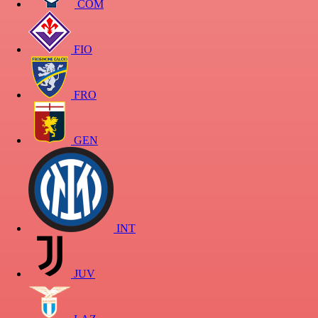
COM
FIO
FRO
GEN
INT
JUV