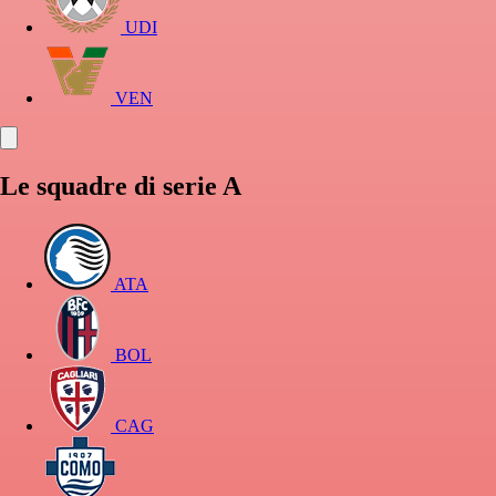
UDI
VEN
Le squadre di serie A
ATA
BOL
CAG