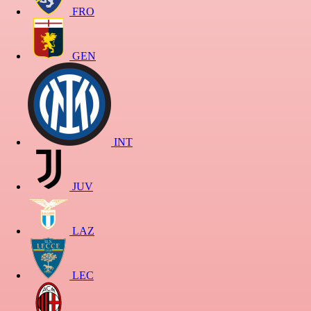
FRO
GEN
INT
JUV
LAZ
LEC