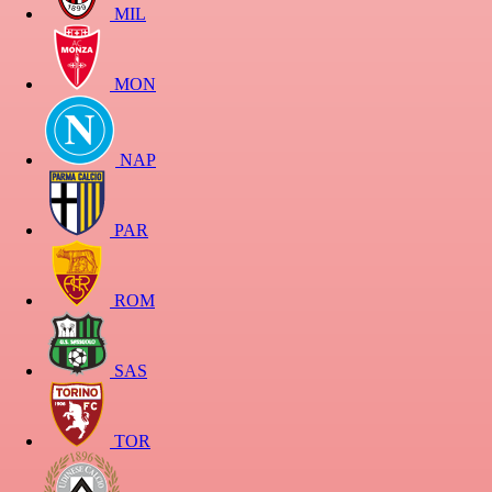
MIL
MON
NAP
PAR
ROM
SAS
TOR