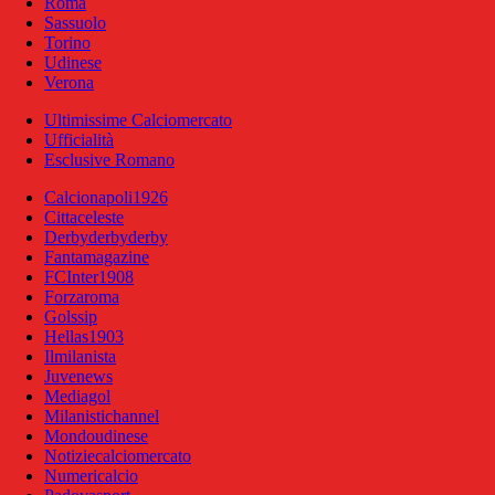
Roma
Sassuolo
Torino
Udinese
Verona
Ultimissime Calciomercato
Ufficialità
Esclusive Romano
Calcionapoli1926
Cittaceleste
Derbyderbyderby
Fantamagazine
FCInter1908
Forzaroma
Golssip
Hellas1903
Ilmilanista
Juvenews
Mediagol
Milanistichannel
Mondoudinese
Notiziecalciomercato
Numericalcio