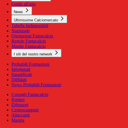
Guida all'asta
News
Ultimissime Calciomercato
Tabella Indisponibili
Nazionale
Quotazioni Fantacalcio
Regole Fantacalcio
Maglie Fantacalcio
I siti del nostro network
Probabili Formazioni
Infortunati
Squalificati
Diffidati
News Probabili Formazioni
Consigli Fantacalcio
Portieri
Difensori
Centrocampisti
Attaccanti
Mantra