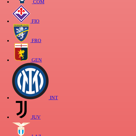
COM
FIO
FRO
GEN
INT
JUV