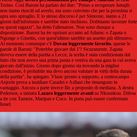
Torino. Così Baroni ha parlato dei due: "Penso a recuperare Ismajli:
non siamo riusciti ad averlo, ma sono convinto che per la prossima si
apra uno spiraglio. E lo stesso discorso è per Simeone, siamo a 21
giorni dall'infortunio e sarebbe stato rischioso. Dobbiamo lavorare forte
su questi ragazzi", ha detto l'allenatore. Non sono dunque a
disposizione. Baroni ha tre opzioni accanto ad Adams: o Zapata o
Ngonge o Gineitis, con quest'ultimo sarebbe un assetto più difensivo.
Al momento comunque c'è
Duvan leggermente favorito
, queste le
parole di Baroni: "Potrebbe giocare dal 1'? Sicuramente. Zapata
doveva essere della partita a Lecce, la scelta è stata condizionata dal
fatto che non avevo una prima punta e veniva da una gara in cui aveva
giocato dall'inizio. Giorno dopo giorno sta trovando la miglior
condizione, è probabile ma devo ancora valutare in virtù della durata
della partita", ha spiegato. Vlasic pronto a supporto, a centrocampo
Anjorin prova a insidiare Casadei e Asllani che rimangono in
vantaggio. Ancora a parte invece Ilic a proposito di mediana. A destra
Pedersen, a sinistra
Lazaro leggermente avanti
su Nkounkou. Difesa
a tre con Tameze, Maripan e Coco. In porta può essere confermato
Israel.