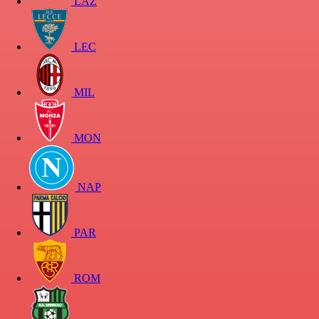
LAZ
LEC
MIL
MON
NAP
PAR
ROM