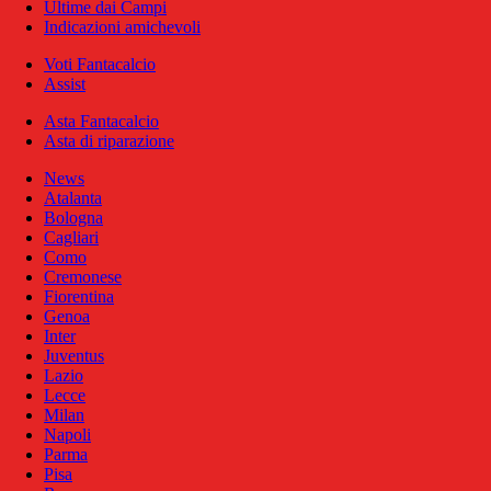
Ultime dai Campi
Indicazioni amichevoli
Voti Fantacalcio
Assist
Asta Fantacalcio
Asta di riparazione
News
Atalanta
Bologna
Cagliari
Como
Cremonese
Fiorentina
Genoa
Inter
Juventus
Lazio
Lecce
Milan
Napoli
Parma
Pisa