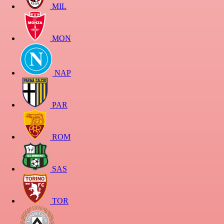
MIL
MON
NAP
PAR
ROM
SAS
TOR