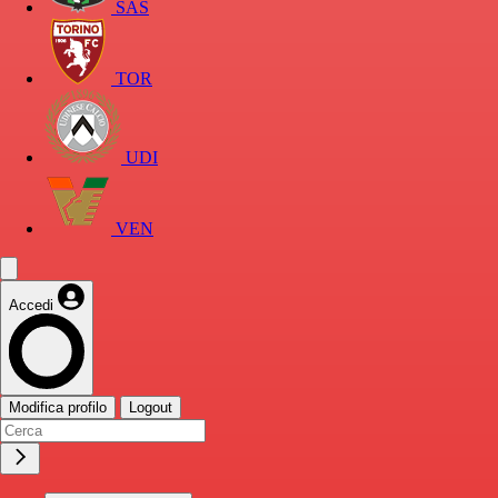
SAS
TOR
UDI
VEN
Accedi
Modifica profilo
Logout