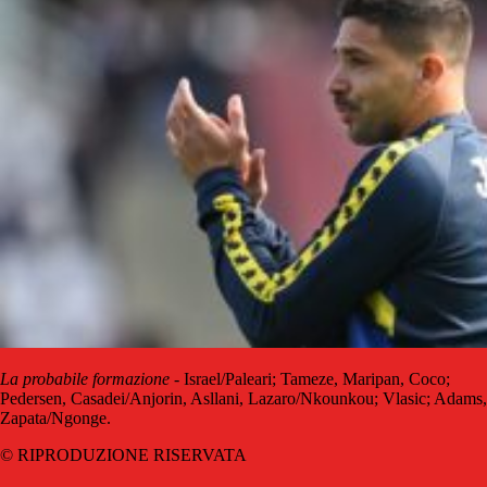
La probabile formazione
- Israel/Paleari; Tameze, Maripan, Coco;
Pedersen, Casadei/Anjorin, Asllani, Lazaro/Nkounkou; Vlasic; Adams,
Zapata/Ngonge.
© RIPRODUZIONE RISERVATA