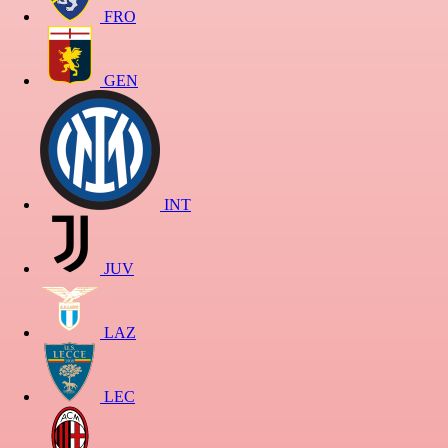
FRO
GEN
INT
JUV
LAZ
LEC