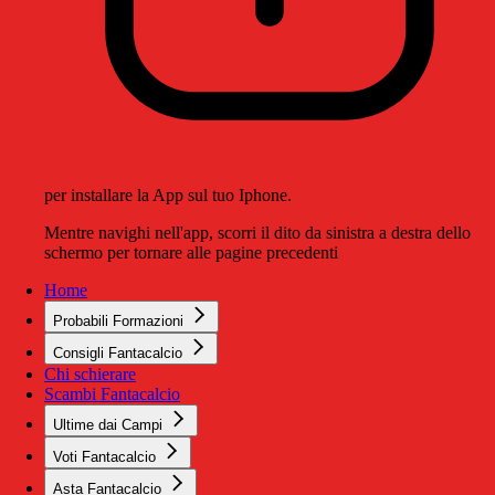
per installare la App sul tuo Iphone.
Mentre navighi nell'app, scorri il dito da sinistra a destra dello
schermo per tornare alle pagine precedenti
Home
Probabili Formazioni
Consigli Fantacalcio
Chi schierare
Scambi Fantacalcio
Ultime dai Campi
Voti Fantacalcio
Asta Fantacalcio