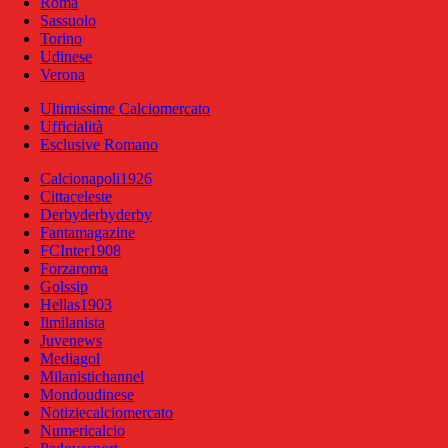
Roma
Sassuolo
Torino
Udinese
Verona
Ultimissime Calciomercato
Ufficialità
Esclusive Romano
Calcionapoli1926
Cittaceleste
Derbyderbyderby
Fantamagazine
FCInter1908
Forzaroma
Golssip
Hellas1903
Ilmilanista
Juvenews
Mediagol
Milanistichannel
Mondoudinese
Notiziecalciomercato
Numericalcio