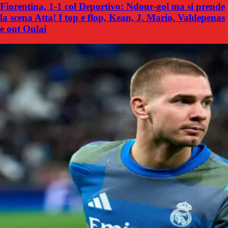
Fiorentina, 1-1 col Deportivo: Ndour-gol ma si prende
la scena Atta! I top e flop, Kean, J. Mario, Valdepenas
e out Oulai