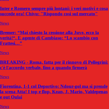
Inter e Romero sempre più lontani: i veri motivi e cosa
succede ora! Chivu: "Rispondo così sul mercato"
News
Bremer: “Mai chiesto la cessione alla Juve, ecco la
verità!“. E agente di Cambiaso: “Lo scambio con
Frattesi…”
News
BREAKING - Roma, fatta per il rinnovo di Pellegrini:
c'è l'accordo verbale, fino a quando firmerà
News
Fiorentina, 1-1 col Deportivo: Ndour-gol ma si prende
la scena Atta! I top e flop, Kean, J. Mario, Valdepenas
e out Oulai
News