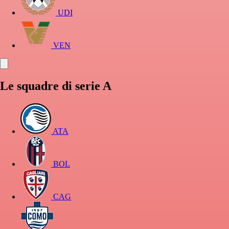
UDI
VEN
Le squadre di serie A
ATA
BOL
CAG