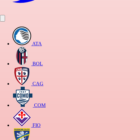
ATA
BOL
CAG
COM
FIO