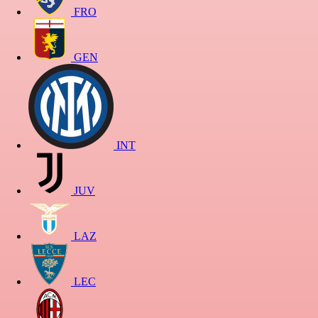
FRO
GEN
INT
JUV
LAZ
LEC