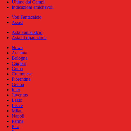
Ultime dai Campi
Indicazioni amichevoli
Voti Fantacalcio
Assist
Asta Fantacalcio
Asta di riparazione
News
Atalanta
Bologna
Cagliari
Como
Cremonese
Fiorentina
Genoa
Inter
Juventus
Lazio
Lecce
Milan
Napoli
Parma
Pisa