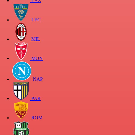
LAZ
LEC
MIL
MON
NAP
PAR
ROM