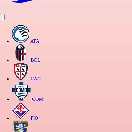
ATA
BOL
CAG
COM
FIO