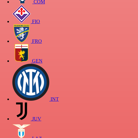
COM
FIO
FRO
GEN
INT
JUV