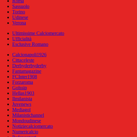
Roma
Sassuolo
Torino
Udinese
Verona
Ultimissime Calciomercato
Ufficialità
Esclusive Romano
Calcionapoli1926
Cittaceleste
Derbyderbyderby
Fantamagazine
FCInter1908
Forzaroma
Golssip
Hellas1903
Ilmilanista
Juvenews
Mediagol
Milanistichannel
Mondoudinese
Notiziecalciomercato
Numericalcio