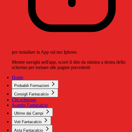
per installare la App sul tuo Iphone.
Mentre navighi nell'app, scorri il dito da sinistra a destra dello
schermo per tornare alle pagine precedenti
Home
Probabili Formazioni
Consigli Fantacalcio
Chi schierare
Scambi Fantacalcio
Ultime dai Campi
Voti Fantacalcio
Asta Fantacalcio