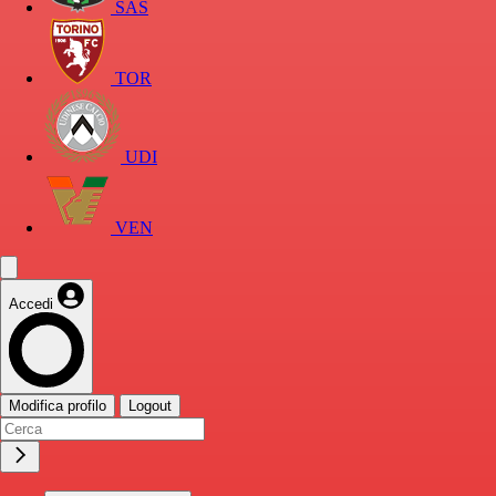
SAS
TOR
UDI
VEN
Accedi
Modifica profilo
Logout