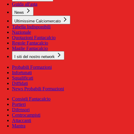
Guida all'asta
News
Ultimissime Calciomercato
Tabella Indisponibili
Nazionale
Quotazioni Fantacalcio
Regole Fantacalcio
Maglie Fantacalcio
I siti del nostro network
Probabili Formazioni
Infortunati
Squalificati
Diffidati
News Probabili Formazioni
Consigli Fantacalcio
Portieri
Difensori
Centrocampisti
Attaccanti
Mantra