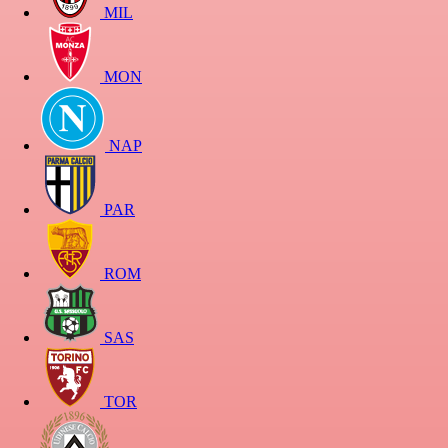
MIL
MON
NAP
PAR
ROM
SAS
TOR