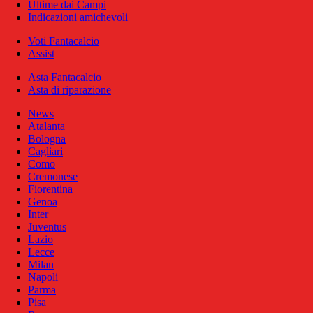
Ultime dai Campi
Indicazioni amichevoli
Voti Fantacalcio
Assist
Asta Fantacalcio
Asta di riparazione
News
Atalanta
Bologna
Cagliari
Como
Cremonese
Fiorentina
Genoa
Inter
Juventus
Lazio
Lecce
Milan
Napoli
Parma
Pisa