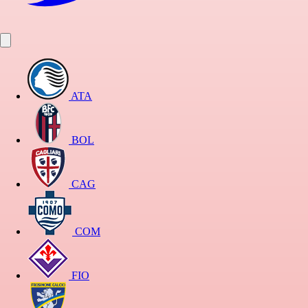
ATA
BOL
CAG
COM
FIO