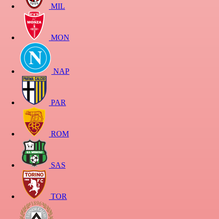
MIL
MON
NAP
PAR
ROM
SAS
TOR