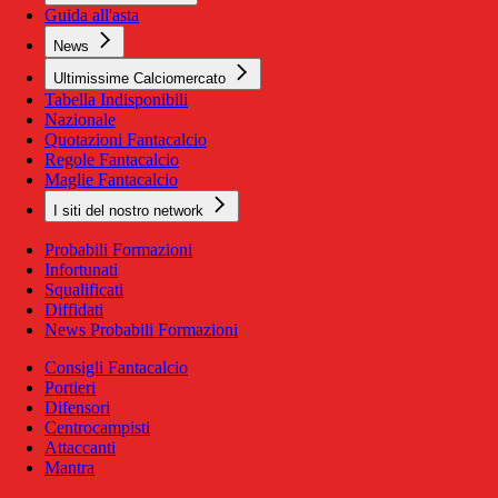
Guida all'asta
News
Ultimissime Calciomercato
Tabella Indisponibili
Nazionale
Quotazioni Fantacalcio
Regole Fantacalcio
Maglie Fantacalcio
I siti del nostro network
Probabili Formazioni
Infortunati
Squalificati
Diffidati
News Probabili Formazioni
Consigli Fantacalcio
Portieri
Difensori
Centrocampisti
Attaccanti
Mantra