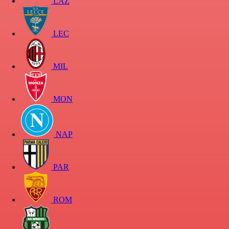
LAZ
LEC
MIL
MON
NAP
PAR
ROM