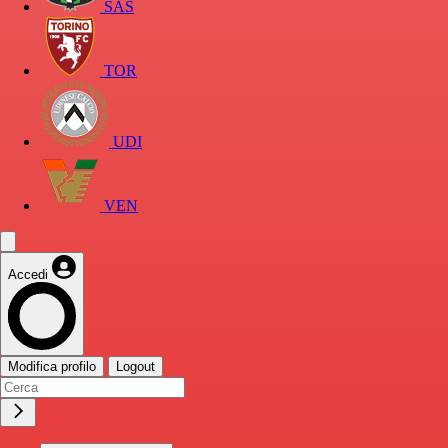
SAS
TOR
UDI
VEN
Accedi
Modifica profilo
Logout