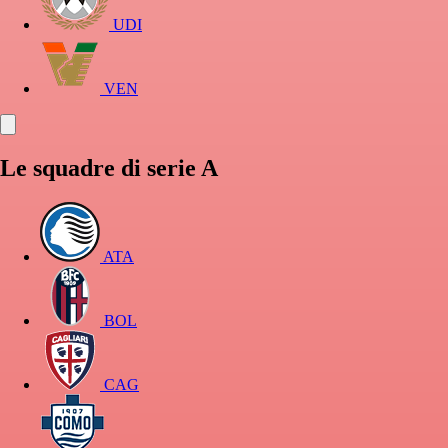
UDI
VEN
Le squadre di serie A
ATA
BOL
CAG