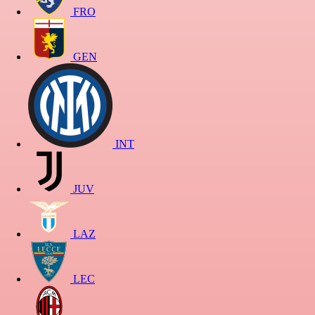
FRO
GEN
INT
JUV
LAZ
LEC