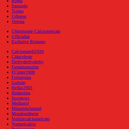
Roma
Sassuolo
Torino
Udinese
Verona
Ultimissime Calciomercato
Ufficialità
Esclusive Romano
Calcionapoli1926
Cittaceleste
Derbyderbyderby
Fantamagazine
FCInter1908
Forzaroma
Golssip
Hellas1903
Ilmilanista
Juvenews
Mediagol
Milanistichannel
Mondoudinese
Notiziecalciomercato
Numericalcio