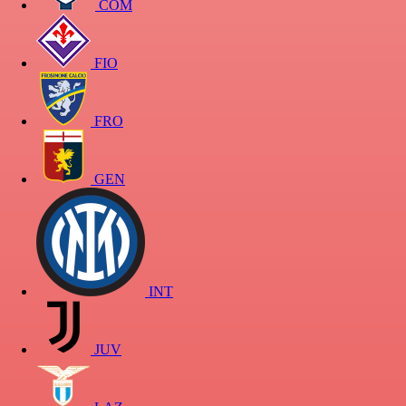
COM
FIO
FRO
GEN
INT
JUV