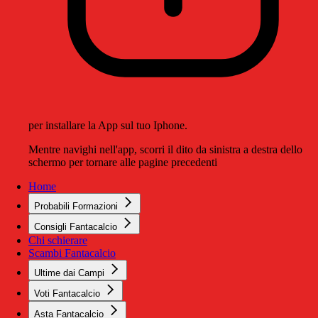
per installare la App sul tuo Iphone.
Mentre navighi nell'app, scorri il dito da sinistra a destra dello
schermo per tornare alle pagine precedenti
Home
Probabili Formazioni
Consigli Fantacalcio
Chi schierare
Scambi Fantacalcio
Ultime dai Campi
Voti Fantacalcio
Asta Fantacalcio