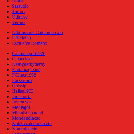
Roma
Sassuolo
Torino
Udinese
Verona
Ultimissime Calciomercato
Ufficialità
Esclusive Romano
Calcionapoli1926
Cittaceleste
Derbyderbyderby
Fantamagazine
FCInter1908
Forzaroma
Golssip
Hellas1903
Ilmilanista
Juvenews
Mediagol
Milanistichannel
Mondoudinese
Notiziecalciomercato
Numericalcio