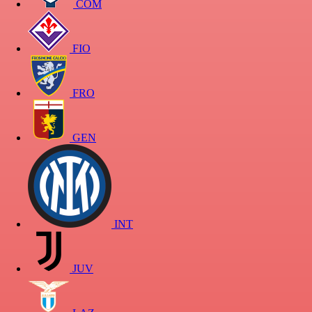
COM
FIO
FRO
GEN
INT
JUV