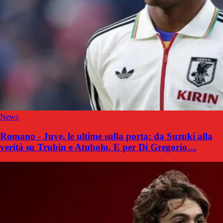
News
Romano - Juve, le ultime sulla porta: da Suzuki alla
verità su Trubin e Atubolu. E per Di Gregorio…