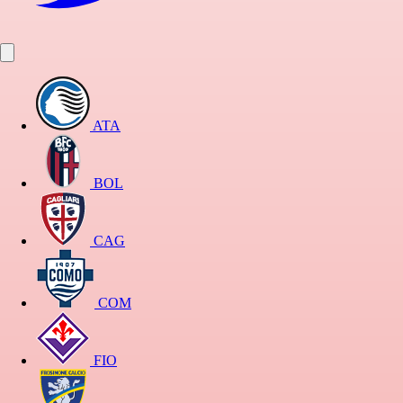
ATA
BOL
CAG
COM
FIO