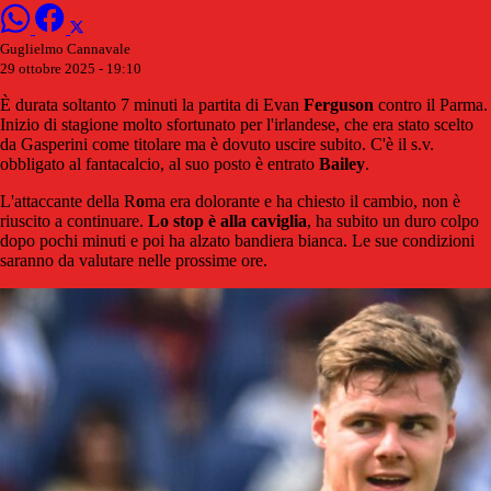
Guglielmo Cannavale
29 ottobre 2025 - 19:10
È durata soltanto 7 minuti la partita di Evan
Ferguson
contro il Parma.
Inizio di stagione molto sfortunato per l'irlandese, che era stato scelto
da Gasperini come titolare ma è dovuto uscire subito. C'è il s.v.
obbligato al fantacalcio, al suo posto è entrato
Bailey
.
L'attaccante della R
o
ma era dolorante e ha chiesto il cambio, non è
riuscito a continuare.
Lo stop è alla caviglia
, ha subito un duro colpo
dopo pochi minuti e poi ha alzato bandiera bianca. Le sue condizioni
saranno da valutare nelle prossime ore.