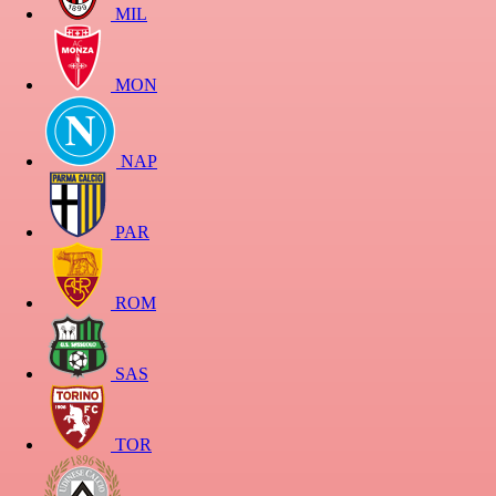
MIL
MON
NAP
PAR
ROM
SAS
TOR