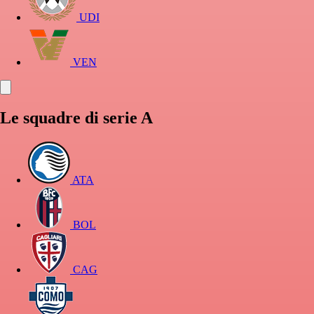
UDI
VEN
Le squadre di serie A
ATA
BOL
CAG