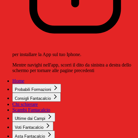
per installare la App sul tuo Iphone.
Mentre navighi nell'app, scorri il dito da sinistra a destra dello
schermo per tornare alle pagine precedenti
Home
Probabili Formazioni
Consigli Fantacalcio
Chi schierare
Scambi Fantacalcio
Ultime dai Campi
Voti Fantacalcio
Asta Fantacalcio