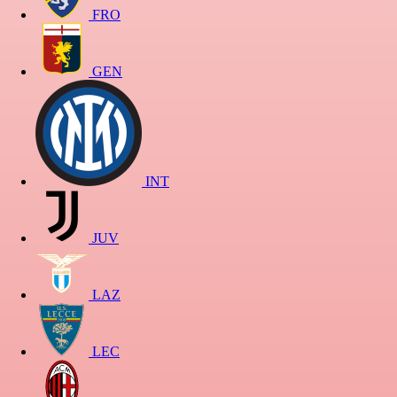
FRO
GEN
INT
JUV
LAZ
LEC