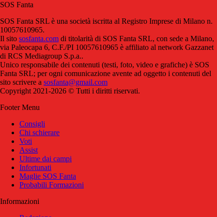
SOS Fanta
SOS Fanta SRL è una società iscritta al Registro Imprese di Milano n.
10057610965.
Il sito
sosfanta.com
di titolarità di SOS Fanta SRL, con sede a Milano,
via Paleocapa 6, C.F./PI 10057610965 è affiliato al network Gazzanet
di RCS Mediagroup S.p.a..
Unico responsabile dei contenuti (testi, foto, video e grafiche) è SOS
Fanta SRL; per ogni comunicazione avente ad oggetto i contenuti del
sito scrivere a
sosfanta@gmail.com
Copyright 2021-2026 © Tutti i diritti riservati.
Footer Menu
Consigli
Chi schierare
Voti
Assist
Ultime dai campi
Infortunati
Maglie SOS Fanta
Probabili Formazioni
Informazioni