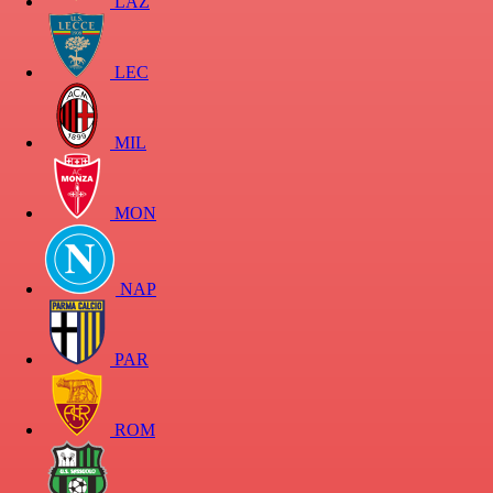
LAZ
LEC
MIL
MON
NAP
PAR
ROM