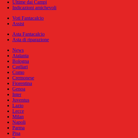
Ultime dai Campi
Indicazioni amichevoli
Voti Fantacalcio
Assist
Asta Fantacalcio
Asta di riparazione
News
Atalanta
Bologna
Cagliari
Como
Cremonese
Fiorentina
Genoa
Inter
Juventus
Lazio
Lecce
Milan
Napoli
Parma
Pisa