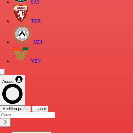
SAS
TOR
UDI
VEN
Accedi
Modifica profilo
Logout