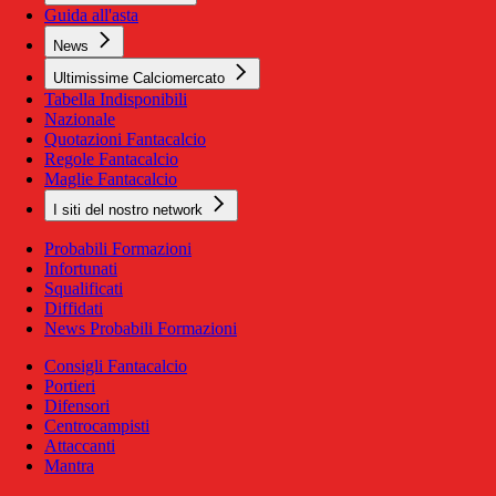
Guida all'asta
News
Ultimissime Calciomercato
Tabella Indisponibili
Nazionale
Quotazioni Fantacalcio
Regole Fantacalcio
Maglie Fantacalcio
I siti del nostro network
Probabili Formazioni
Infortunati
Squalificati
Diffidati
News Probabili Formazioni
Consigli Fantacalcio
Portieri
Difensori
Centrocampisti
Attaccanti
Mantra