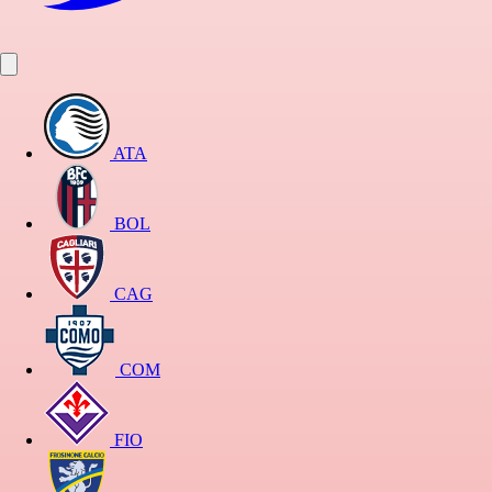
ATA
BOL
CAG
COM
FIO