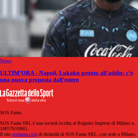
News
ULTIM’ORA - Napoli, Lukaku pronto all’addio: c’è
una nuova proposta dall’estero
SOS Fanta
SOS Fanta SRL è una società iscritta al Registro Imprese di Milano n.
10057610965.
Il sito
sosfanta.com
di titolarità di SOS Fanta SRL, con sede a Milano,