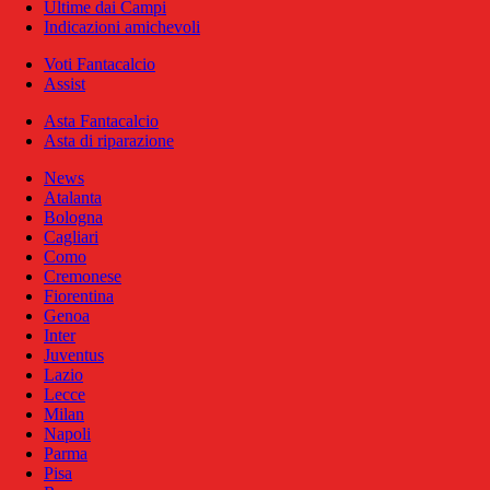
Ultime dai Campi
Indicazioni amichevoli
Voti Fantacalcio
Assist
Asta Fantacalcio
Asta di riparazione
News
Atalanta
Bologna
Cagliari
Como
Cremonese
Fiorentina
Genoa
Inter
Juventus
Lazio
Lecce
Milan
Napoli
Parma
Pisa