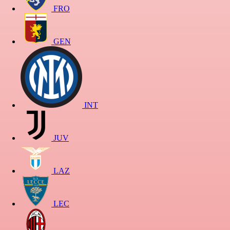
FRO
GEN
INT
JUV
LAZ
LEC