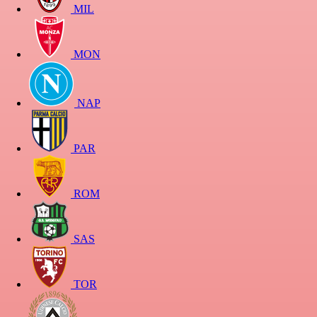
MIL
MON
NAP
PAR
ROM
SAS
TOR