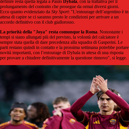
definire resta quella legata a Paulo
Dybala
, con la trattativa per il
prolungamento del contratto che prosegue da ormai diversi giorni.
Ecco quanto evidenziato da
Sky Sport
: "L'entourage dell’argentino è in
attesa di capire se ci saranno presto le condizioni per arrivare a un
accordo definitivo con il club giallorosso.
La priorità della "Joya" resta comunque la Roma
. Nonostante i
tempi si siano allungati più del previsto, la volontà del calciatore è
sempre stata quella di dare precedenza alla squadra di Gasperini. Le
parti restano quindi in contatto e la prossima settimana potrebbe portare
novità importanti, con l’entourage di Dybala in attesa di una risposta
per provare a chiudere definitivamente la questione rinnovo", si legge.