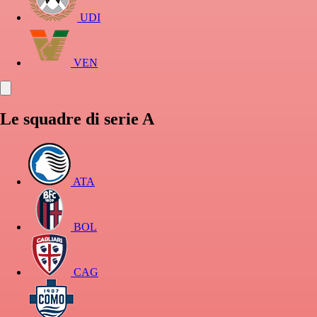
UDI
VEN
Le squadre di serie A
ATA
BOL
CAG