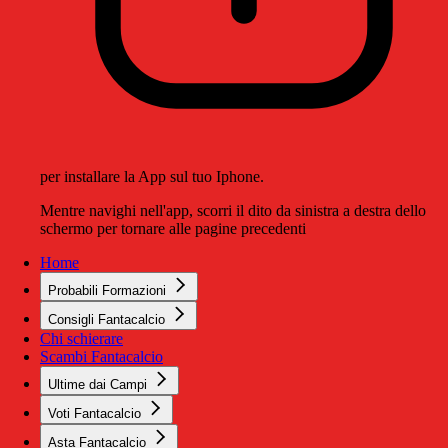
per installare la App sul tuo Iphone.
Mentre navighi nell'app, scorri il dito da sinistra a destra dello
schermo per tornare alle pagine precedenti
Home
Probabili Formazioni
Consigli Fantacalcio
Chi schierare
Scambi Fantacalcio
Ultime dai Campi
Voti Fantacalcio
Asta Fantacalcio