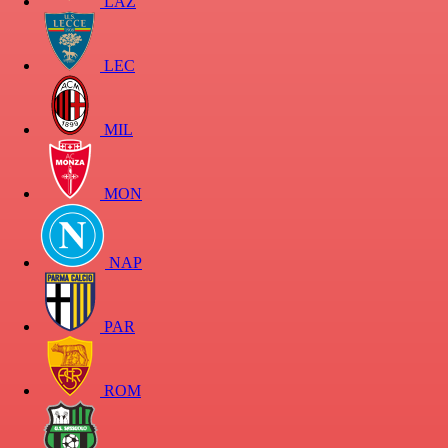
LAZ
LEC
MIL
MON
NAP
PAR
ROM