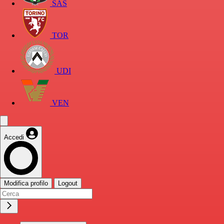
SAS
TOR
UDI
VEN
Accedi
Modifica profilo
Logout