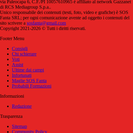
via Paleocapa 6, C.F./PI 10057610965 è affiliato al network Gazzanet
di RCS Mediagroup S.p.a..
Unico responsabile dei contenuti (testi, foto, video e grafiche) è SOS
Fanta SRL; per ogni comunicazione avente ad oggetto i contenuti del
sito scrivere a
sosfanta@gmail.com
Copyright 2021-2026 © Tutti i diritti riservati.
Footer Menu
Consigli
Chi schierare
Voti
Assist
Ultime dai campi
Infortunati
Maglie SOS Fanta
Probabili Formazioni
Informazioni
Redazione
Trasparenza
Sitemap
Community Policy