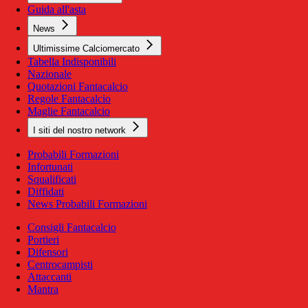
Guida all'asta
News
Ultimissime Calciomercato
Tabella Indisponibili
Nazionale
Quotazioni Fantacalcio
Regole Fantacalcio
Maglie Fantacalcio
I siti del nostro network
Probabili Formazioni
Infortunati
Squalificati
Diffidati
News Probabili Formazioni
Consigli Fantacalcio
Portieri
Difensori
Centrocampisti
Attaccanti
Mantra