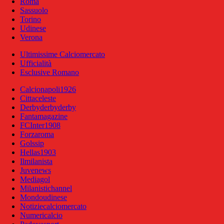
Roma
Sassuolo
Torino
Udinese
Verona
Ultimissime Calciomercato
Ufficialità
Esclusive Romano
Calcionapoli1926
Cittaceleste
Derbyderbyderby
Fantamagazine
FCInter1908
Forzaroma
Golssip
Hellas1903
Ilmilanista
Juvenews
Mediagol
Milanistichannel
Mondoudinese
Notiziecalciomercato
Numericalcio