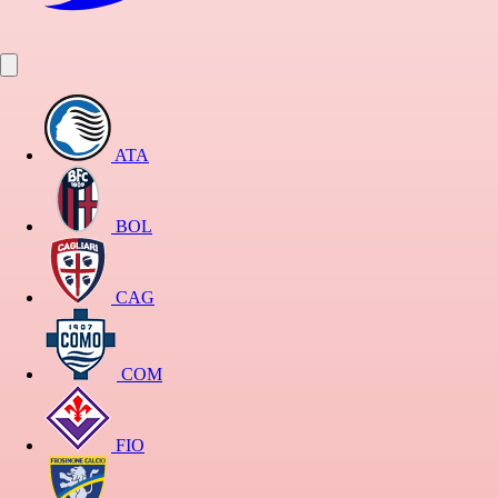
ATA
BOL
CAG
COM
FIO