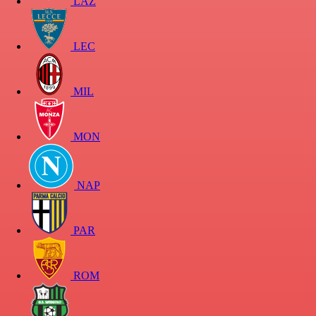
LAZ
LEC
MIL
MON
NAP
PAR
ROM