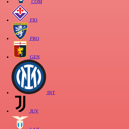
COM
FIO
FRO
GEN
INT
JUV