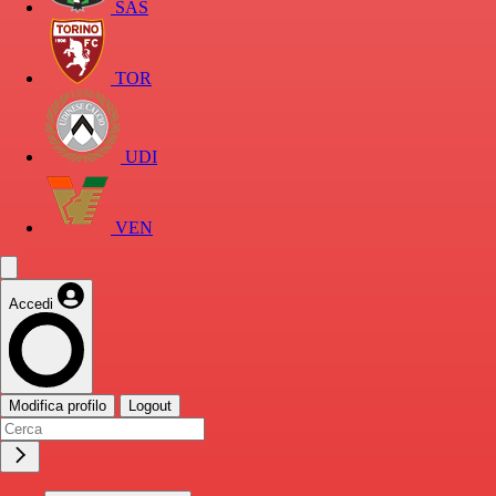
SAS
TOR
UDI
VEN
Accedi
Modifica profilo
Logout