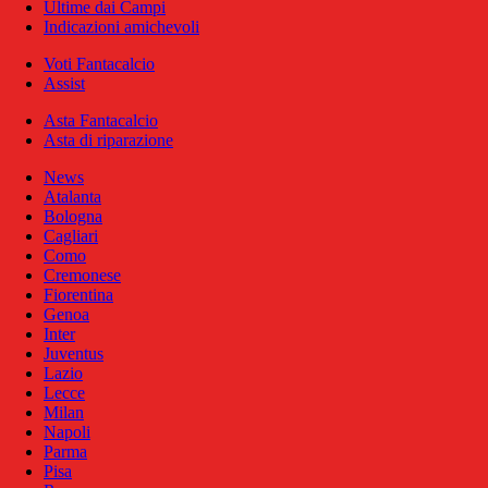
Ultime dai Campi
Indicazioni amichevoli
Voti Fantacalcio
Assist
Asta Fantacalcio
Asta di riparazione
News
Atalanta
Bologna
Cagliari
Como
Cremonese
Fiorentina
Genoa
Inter
Juventus
Lazio
Lecce
Milan
Napoli
Parma
Pisa