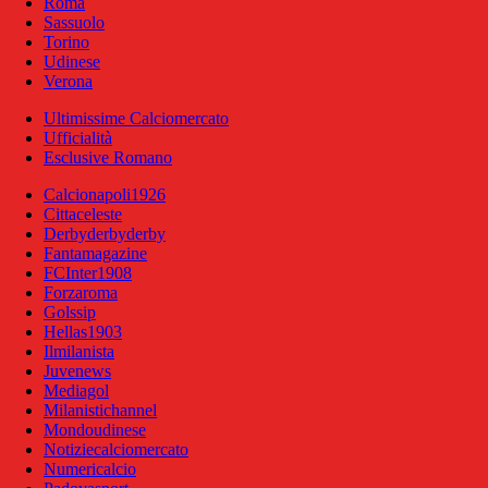
Roma
Sassuolo
Torino
Udinese
Verona
Ultimissime Calciomercato
Ufficialità
Esclusive Romano
Calcionapoli1926
Cittaceleste
Derbyderbyderby
Fantamagazine
FCInter1908
Forzaroma
Golssip
Hellas1903
Ilmilanista
Juvenews
Mediagol
Milanistichannel
Mondoudinese
Notiziecalciomercato
Numericalcio