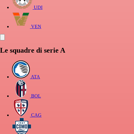
UDI
VEN
Le squadre di serie A
ATA
BOL
CAG