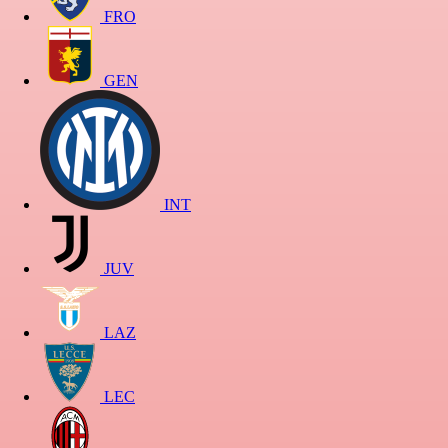
FRO
GEN
INT
JUV
LAZ
LEC