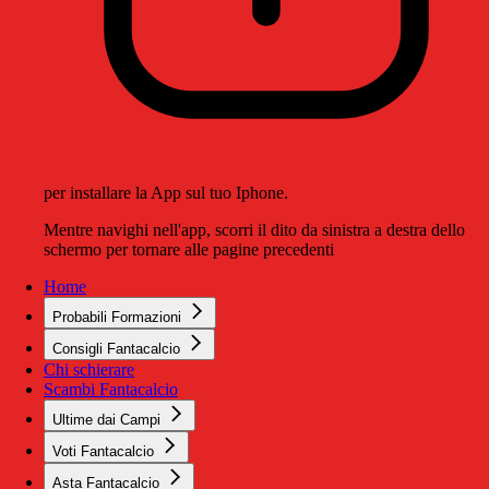
per installare la App sul tuo Iphone.
Mentre navighi nell'app, scorri il dito da sinistra a destra dello
schermo per tornare alle pagine precedenti
Home
Probabili Formazioni
Consigli Fantacalcio
Chi schierare
Scambi Fantacalcio
Ultime dai Campi
Voti Fantacalcio
Asta Fantacalcio