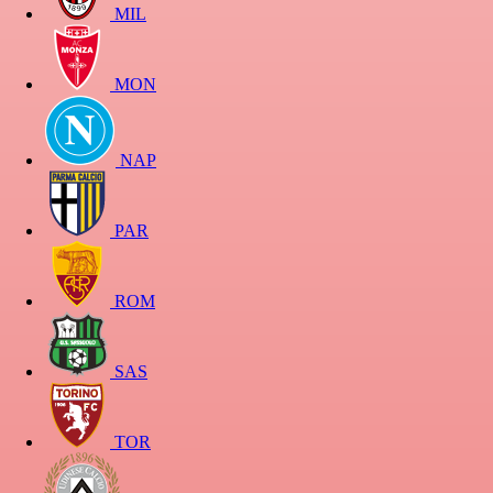
MIL
MON
NAP
PAR
ROM
SAS
TOR