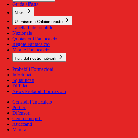
Guida all'asta
News
Ultimissime Calciomercato
Tabella Indisponibili
Nazionale
Quotazioni Fantacalcio
Regole Fantacalcio
Maglie Fantacalcio
I siti del nostro network
Probabili Formazioni
Infortunati
Squalificati
Diffidati
News Probabili Formazioni
Consigli Fantacalcio
Portieri
Difensori
Centrocampisti
Attaccanti
Mantra