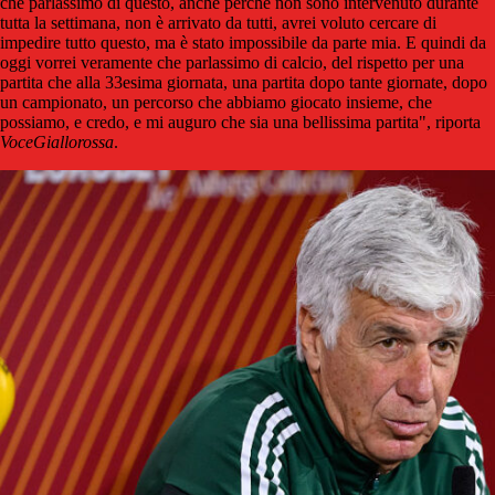
che parlassimo di questo, anche perché non sono intervenuto durante
tutta la settimana, non è arrivato da tutti, avrei voluto cercare di
impedire tutto questo, ma è stato impossibile da parte mia. E quindi da
oggi vorrei veramente che parlassimo di calcio, del rispetto per una
partita che alla 33esima giornata, una partita dopo tante giornate, dopo
un campionato, un percorso che abbiamo giocato insieme, che
possiamo, e credo, e mi auguro che sia una bellissima partita", riporta
VoceGiallorossa
.