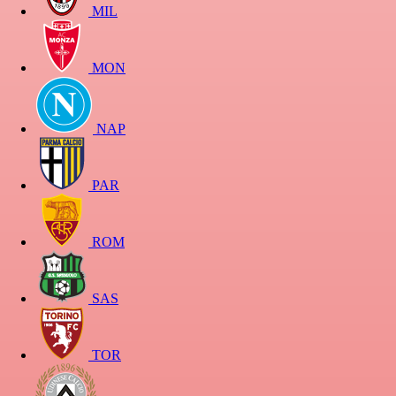
MIL
MON
NAP
PAR
ROM
SAS
TOR