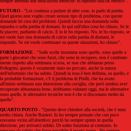
sempre attenuto alle indicazioni mediche: io dipendo dall'ok medico".
FUTURO
- "Lei continua a parlare di altre cose, io parlo di partita.
Quel giorno non voglio creare nessun tipo di problema, con queste
domande lei crea dei problemi. Quindi faccia una domanda sulla
squadra o sulla partita di domani. Io qui sull'altra cosa ho chiuso. Se le
fa piacere, parliamo di calcio. E io le ho risposto. No, le ho risposto, se
mi vuole fare una domanda di calcio sulla partita di domani, le
rispondo. Se mi vuole continuare su queste situazioni, ho chiuso".
FORMAZIONE
- "Sulle scelte insomma sono quelle, sono quelle a
parte i giocatori che sono fuori, che sono in recupero, non è cambiato
niente rispetto alla settimana scorsa, se non che abbiamo perso
Pellegrini, questo è veramente stato un peccato, anche la natura
dell'infortunio che ha subito. Quindi la rosa è ben definita, su quello, e
la probabile formazione, c'è il problema di Pisilli, che ha avuto
all'inizio settimana una distorsione alla caviglia, che però sembra aver
recuperato abbastanza bene, dobbiamo valutare oggi, ma le alternative
sono quelle, le alternative tecniche non è che si discostano molto da
quello".
QUARTO POSTO
- "Questo deve chiedere alla società, che è stata
molto chiara. Anche Ranieri. Io ho sempre pensato che con poco
eravamo vicini all'obiettivo: perciò ho sempre spinto in quella
direzione, per arrivarci subito. Di solito funziona al contrario. Io
pensavo da subito che fosse possibile il quarto posto.. Ho sempre