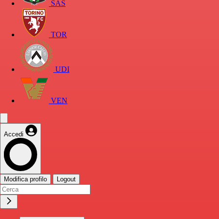
SAS
TOR
UDI
VEN
Accedi
Modifica profilo
Logout