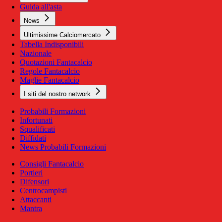
Guida all'asta
News
Ultimissime Calciomercato
Tabella Indisponibili
Nazionale
Quotazioni Fantacalcio
Regole Fantacalcio
Maglie Fantacalcio
I siti del nostro network
Probabili Formazioni
Infortunati
Squalificati
Diffidati
News Probabili Formazioni
Consigli Fantacalcio
Portieri
Difensori
Centrocampisti
Attaccanti
Mantra