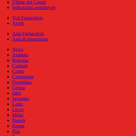
Ultime dai Campi
Indicazioni amichevoli
Voti Fantacalcio
Assist
Asta Fantacalcio
Asta di riparazione
News
Atalanta
Bologna
Cagliari
Como
Cremonese
Fiorentina
Genoa
Inter
Juventus
Lazio
Lecce
Milan
Napoli
Parma
Pisa