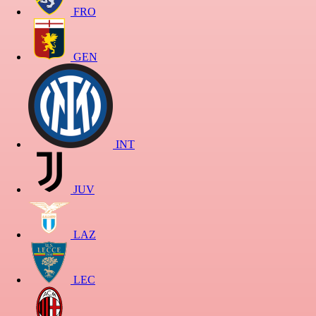
FRO
GEN
INT
JUV
LAZ
LEC