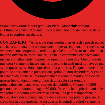
Sfida dell'ex domani sera per Gian Piero
Gasperini
: domani
all'Olimpico arriva l'Atalanta. Ecco le dichiarazioni del tecnico della
Roma in conferenza stampa.
CON RANIERI
- "Allora, c'è stata questa intervista di venerdì scorso
che ha creato tutta questa situazione in questa settimana. Per me è stata
veramente una sorpresa incredibile, perché non c'è stato mai, dico mai,
un tono diverso tra me e Ranieri, sia nelle conferenze che facevamo
magari con altra gente, oppure nei rapporti tra noi due. Quindi è stata
una cosa veramente inaspettata. E dico che in tanti mesi non avevo mai
avuto questa sensazione, questi toni da parte sua. Da quel momento in
poi mi sono solamente preoccupato, primo di non rispondere, secondo
di cercare di, anche se involontariamente sono coinvolto, non creare
nessun tipo di danno, nessun tipo di difficoltà alla squadra,
principalmente, e anche nel rispetto del pubblico. C'erano 60.000
persone, ce ne saranno magari 60.000, forse anche di più domani, che
vengono allo stadio per vedere la partita, una partita importante, di
livello, dove noi abbiamo ancora delle chance per poterci giocare. E
credo che la cosa importante sia questa. E quindi gradirei veramente