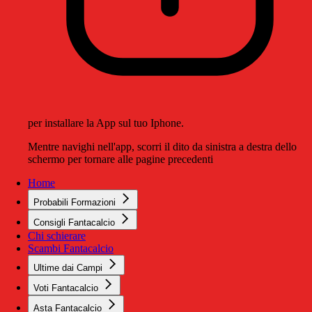
per installare la App sul tuo Iphone.
Mentre navighi nell'app, scorri il dito da sinistra a destra dello
schermo per tornare alle pagine precedenti
Home
Probabili Formazioni
Consigli Fantacalcio
Chi schierare
Scambi Fantacalcio
Ultime dai Campi
Voti Fantacalcio
Asta Fantacalcio