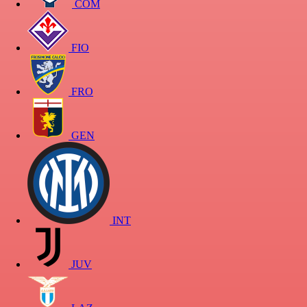
COM
FIO
FRO
GEN
INT
JUV