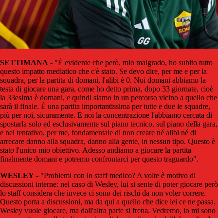
SETTIMANA
- "È evidente che però, mio malgrado, ho subito tutto
questo impatto mediatico che c'è stato. Se devo dire, per me e per la
squadra, per la partita di domani, l'alibi è 0. Noi domani abbiamo la
testa di giocare una gara, come ho detto prima, dopo 33 giornate, cioè
la 33esima è domani, e quindi siamo in un percorso vicino a quello che
sarà il finale. È una partita importantissima per tutte e due le squadre,
più per noi, sicuramente. E noi la concentrazione l'abbiamo cercata di
spostarla solo ed esclusivamente sul piano tecnico, sul piano della gara,
e nel tentativo, per me, fondamentale di non creare né alibi né di
arrecare danno alla squadra, danno alla gente, in nessun tipo. Questo è
stato l'unico mio obiettivo. Adesso andiamo a giocare la partita
finalmente domani e potremo confrontarci per questo traguardo".
WESLEY
- "Problemi con lo staff medico? A volte è motivo di
discussioni interne: nel caso di Wesley, lui si sente di poter giocare però
lo staff considera che invece ci sono dei rischi da non voler correre.
Questo porta a discussioni, ma da qui a quello che dice lei ce ne passa.
Wesley vuole giocare, ma dall'altra parte si frena. Vedremo, io mi sono