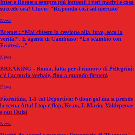
Inter e Romero sempre più lontani: i veri motivi e cosa
succede ora! Chivu: "Rispondo così sul mercato"
News
Bremer: “Mai chiesto la cessione alla Juve, ecco la
verità!“. E agente di Cambiaso: “Lo scambio con
Frattesi…”
News
BREAKING - Roma, fatta per il rinnovo di Pellegrini:
c'è l'accordo verbale, fino a quando firmerà
News
Fiorentina, 1-1 col Deportivo: Ndour-gol ma si prende
la scena Atta! I top e flop, Kean, J. Mario, Valdepenas
e out Oulai
News