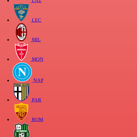
LAZ
LEC
MIL
MON
NAP
PAR
ROM