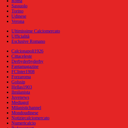
Roma
Sassuolo
Torino
Udinese
Verona
Ultimissime Calciomercato
Ufficialità
Esclusive Romano
Calcionapoli1926
Cittaceleste
Derbyderbyderby
Fantamagazine
FCInter1908
Forzaroma
Golssip
Hellas1903
Ilmilanista
Juvenews
Mediagol
Milanistichannel
Mondoudinese
Notiziecalciomercato
Numericalcio