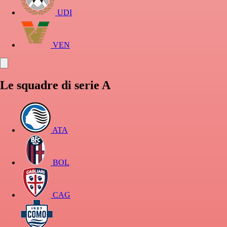
UDI
VEN
Le squadre di serie A
ATA
BOL
CAG