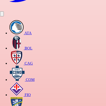
ATA
BOL
CAG
COM
FIO