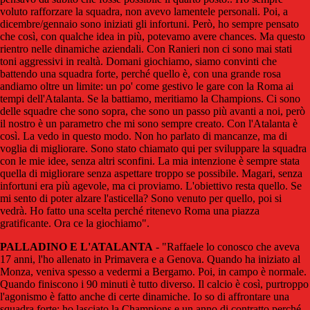
voluto rafforzare la squadra, non avevo lamentele personali. Poi, a
dicembre/gennaio sono iniziati gli infortuni. Però, ho sempre pensato
che così, con qualche idea in più, potevamo avere chances. Ma questo
rientro nelle dinamiche aziendali. Con Ranieri non ci sono mai stati
toni aggressivi in realtà. Domani giochiamo, siamo convinti che
battendo una squadra forte, perché quello è, con una grande rosa
andiamo oltre un limite: un po' come gestivo le gare con la Roma ai
tempi dell'Atalanta. Se la battiamo, meritiamo la Champions. Ci sono
delle squadre che sono sopra, che sono un passo più avanti a noi, però
il nostro è un parametro che mi sono sempre creato. Con l'Atalanta è
così. La vedo in questo modo. Non ho parlato di mancanze, ma di
voglia di migliorare. Sono stato chiamato qui per sviluppare la squadra
con le mie idee, senza altri sconfini. La mia intenzione è sempre stata
quella di migliorare senza aspettare troppo se possibile. Magari, senza
infortuni era più agevole, ma ci proviamo. L'obiettivo resta quello. Se
mi sento di poter alzare l'asticella? Sono venuto per quello, poi si
vedrà. Ho fatto una scelta perché ritenevo Roma una piazza
gratificante. Ora ce la giochiamo".
PALLADINO E L'ATALANTA
- "Raffaele lo conosco che aveva
17 anni, l'ho allenato in Primavera e a Genova. Quando ha iniziato al
Monza, veniva spesso a vedermi a Bergamo. Poi, in campo è normale.
Quando finiscono i 90 minuti è tutto diverso. Il calcio è così, purtroppo
l'agonismo è fatto anche di certe dinamiche. Io so di affrontare una
squadra forte: ho lasciato la Champions e un anno di contratto perché