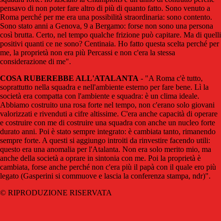
pensavo di non poter fare altro di più di quanto fatto. Sono venuto a
Roma perché per me era una possibilità straordinaria: sono contento.
Sono stato anni a Genova, 9 a Bergamo: forse non sono una persona
così brutta. Certo, nel tempo qualche frizione può capitare. Ma di quelli
positivi quanti ce ne sono? Centinaia. Ho fatto questa scelta perché per
me, la proprietà non era più Percassi e non c'era la stessa
considerazione di me".
COSA RUBEREBBE ALL'ATALANTA
- "A Roma c'è tutto,
soprattutto nella squadra e nell'ambiente esterno per fare bene. Lì la
società era compatta con l'ambiente e squadra: è un clima ideale.
Abbiamo costruito una rosa forte nel tempo, non c'erano solo giovani
valorizzati e rivenduti a cifre altissime. C'era anche capacità di operare
e costruire con me di costruire una squadra con anche un nucleo forte
durato anni. Poi è stato sempre integrato: è cambiata tanto, rimanendo
sempre forte. A questi si aggiungo introiti da rinvestire facendo utili:
questo era una anomalia per l'Atalanta. Non era solo merito mio, ma
anche della società a oprare in sintonia con me. Poi la proprietà è
cambiata, forse anche perché non c'era più il papà con il quale ero più
legato (Gasperini si commuove e lascia la conferenza stampa, ndr)".
© RIPRODUZIONE RISERVATA