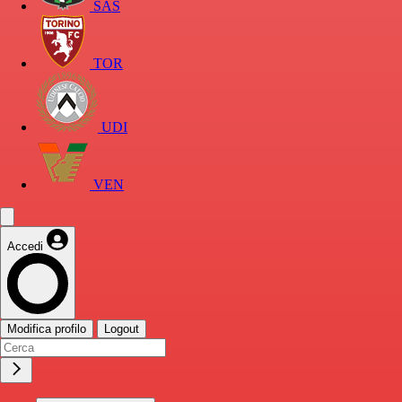
SAS
TOR
UDI
VEN
Accedi
Modifica profilo
Logout