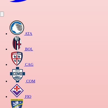
ATA
BOL
CAG
COM
FIO