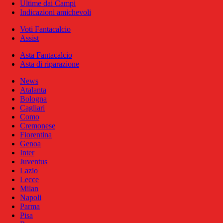
Ultime dai Campi
Indicazioni amichevoli
Voti Fantacalcio
Assist
Asta Fantacalcio
Asta di riparazione
News
Atalanta
Bologna
Cagliari
Como
Cremonese
Fiorentina
Genoa
Inter
Juventus
Lazio
Lecce
Milan
Napoli
Parma
Pisa