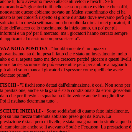
anche lì, loro avevamo messo attaccanti veloci e freschi. Se ti
mancando 4-5 giocatori tutti nello stesso reparto è evidente che soffri,
nonostante questo abbiamo trovato un Malen straordinario che ci ha
alzato la pericolosità rispetto al girone d'andata dove avevamo però più
soluzioni. In questa settimana non ho molto da dire ai miei giocatori, il
fatto dell'attacco ce lo trasciniamo da inizio anno, un po' per gli
infortuni e un po' per il mercato, ma i giocatori hanno cercato sempre
di applicarsi al massimo compreso stasera".
VAZ NOTA POSITIVA
- "Indubbiamente è un ragazzo
giovanissimo, su di lui pesa il fatto che è stato un investimento molto
alto e ci si aspetta tanto ma deve crescere perché giocare a questi livelli
non è facile, sicuramente può essere utile però per ambire a traguardi
più alti ci sono mancati giocatori di spessore come quelli che avete
elencato prima".
FISCHI
- "I fischi sono dettati dall'eliminazione, è così. Non sono per
la prestazione, anche se la gara è stata condizionata da errori grossolani
dato che per il resto la squadra ha fatto vedere anche il meglio di sé.
Poi il risultato determina tutto".
SCELTE INIZIALI
- "Sono soddisfatti di quanto fatto inizialmente,
poi su una mezza trattenuta abbiamo preso gol da Rowe. La
prestazione è stata però di livello, è stata una gara molto simile a quella
di campionato anche se lì avevamo Soulé e Ferguson. La prestazione è