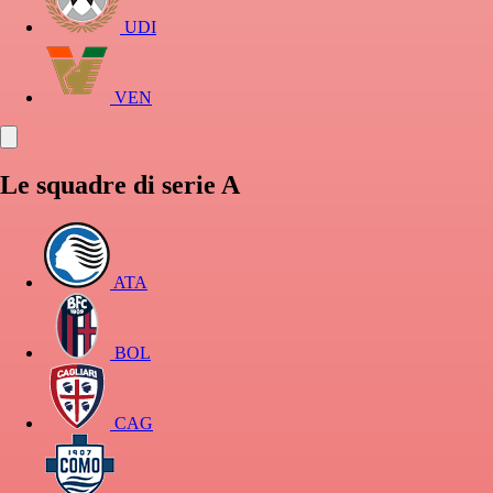
UDI
VEN
Le squadre di serie A
ATA
BOL
CAG