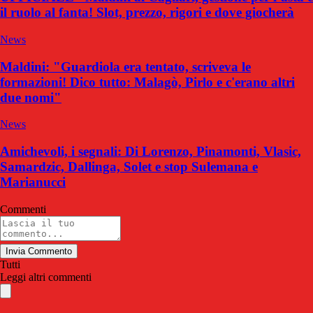
il ruolo al fanta! Slot, prezzo, rigori e dove giocherà
News
Maldini: "Guardiola era tentato, scriveva le
formazioni! Dico tutto: Malagò, Pirlo e c'erano altri
due nomi"
News
Amichevoli, i segnali: Di Lorenzo, Pinamonti, Vlasic,
Samardzic, Dallinga, Solet e stop Sulemana e
Marianucci
Commenti
Invia Commento
Tutti
Leggi altri commenti