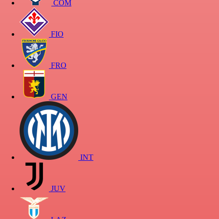
COM
FIO
FRO
GEN
INT
JUV