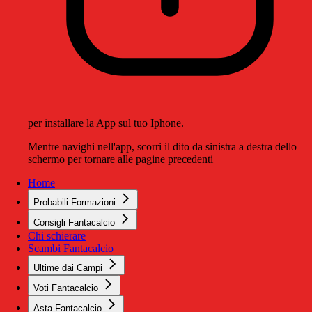
per installare la App sul tuo Iphone.
Mentre navighi nell'app, scorri il dito da sinistra a destra dello
schermo per tornare alle pagine precedenti
Home
Probabili Formazioni
Consigli Fantacalcio
Chi schierare
Scambi Fantacalcio
Ultime dai Campi
Voti Fantacalcio
Asta Fantacalcio