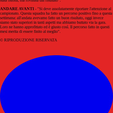
stata buona, ma rovinata dal risultato".
ANDARE AVANTI
- "Si deve assolutamente riportare l'attenzione al
campionato. Questa squadra ha fatto un percorso positivo fino a questa
settimana: all'andata avevamo fatto un buon risultato, oggi invece
siamo stato superiori in tanti aspetti ma abbiamo buttato via la gara.
Loro ne hanno approfittato ed è giusto così. Il percorso fatto in questi
mesi merita di essere finito al meglio".
© RIPRODUZIONE RISERVATA