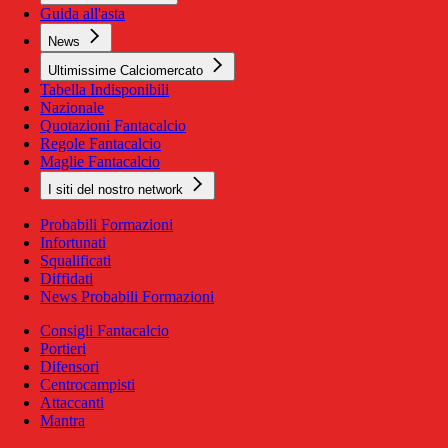
Guida all'asta
News
Ultimissime Calciomercato
Tabella Indisponibili
Nazionale
Quotazioni Fantacalcio
Regole Fantacalcio
Maglie Fantacalcio
I siti del nostro network
Probabili Formazioni
Infortunati
Squalificati
Diffidati
News Probabili Formazioni
Consigli Fantacalcio
Portieri
Difensori
Centrocampisti
Attaccanti
Mantra