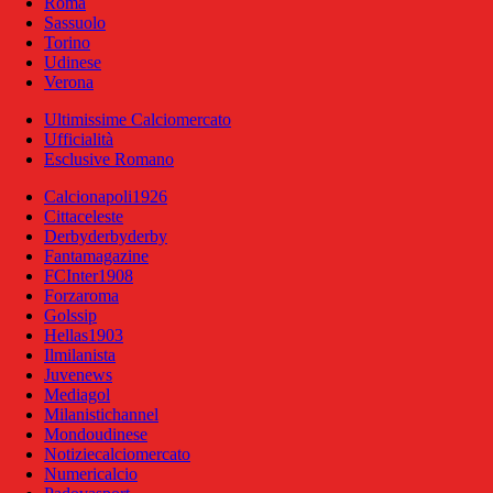
Roma
Sassuolo
Torino
Udinese
Verona
Ultimissime Calciomercato
Ufficialità
Esclusive Romano
Calcionapoli1926
Cittaceleste
Derbyderbyderby
Fantamagazine
FCInter1908
Forzaroma
Golssip
Hellas1903
Ilmilanista
Juvenews
Mediagol
Milanistichannel
Mondoudinese
Notiziecalciomercato
Numericalcio