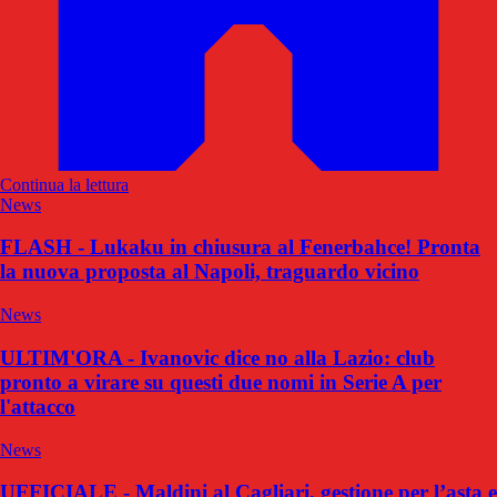
Continua la lettura
News
FLASH - Lukaku in chiusura al Fenerbahce! Pronta
la nuova proposta al Napoli, traguardo vicino
News
ULTIM'ORA - Ivanovic dice no alla Lazio: club
pronto a virare su questi due nomi in Serie A per
l'attacco
News
UFFICIALE - Maldini al Cagliari, gestione per l’asta e