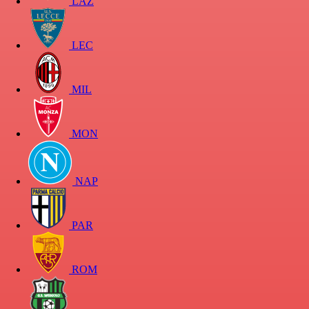
LAZ
LEC
MIL
MON
NAP
PAR
ROM