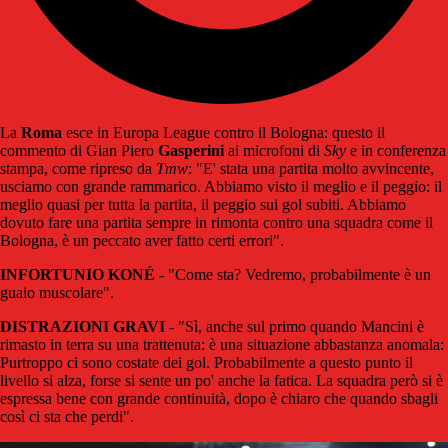
La
Roma
esce in Europa League contro il Bologna: questo il
commento di Gian Piero
Gasperini
ai microfoni di
Sky
e in conferenza
stampa, come ripreso da
Tmw
: "E' stata una partita molto avvincente,
usciamo con grande rammarico. Abbiamo visto il meglio e il peggio: il
meglio quasi per tutta la partita, il peggio sui gol subiti. Abbiamo
dovuto fare una partita sempre in rimonta contro una squadra come il
Bologna, è un peccato aver fatto certi errori".
INFORTUNIO KONÉ
- "Come sta? Vedremo, probabilmente è un
guaio muscolare".
DISTRAZIONI GRAVI
- "Sì, anche sul primo quando Mancini è
rimasto in terra su una trattenuta: è una situazione abbastanza anomala:
Purtroppo ci sono costate dei gol. Probabilmente a questo punto il
livello si alza, forse si sente un po' anche la fatica. La squadra però si è
espressa bene con grande continuità, dopo è chiaro che quando sbagli
così ci sta che perdi".