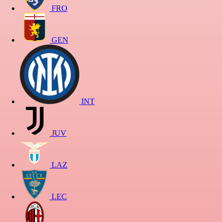
FRO
GEN
INT
JUV
LAZ
LEC