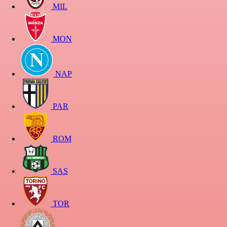
MIL
MON
NAP
PAR
ROM
SAS
TOR