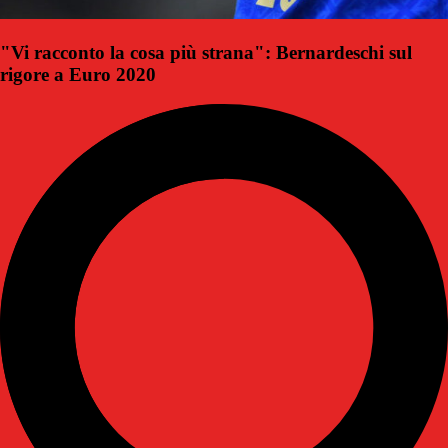
"Vi racconto la cosa più strana": Bernardeschi sul
rigore a Euro 2020