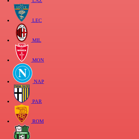
LAZ
LEC
MIL
MON
NAP
PAR
ROM