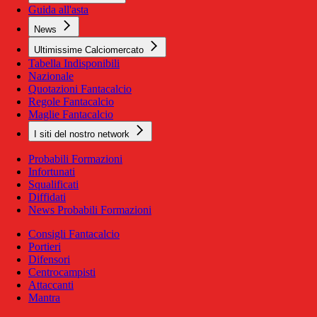
Guida all'asta
News
Ultimissime Calciomercato
Tabella Indisponibili
Nazionale
Quotazioni Fantacalcio
Regole Fantacalcio
Maglie Fantacalcio
I siti del nostro network
Probabili Formazioni
Infortunati
Squalificati
Diffidati
News Probabili Formazioni
Consigli Fantacalcio
Portieri
Difensori
Centrocampisti
Attaccanti
Mantra