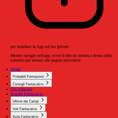
per installare la App sul tuo Iphone.
Mentre navighi nell'app, scorri il dito da sinistra a destra dello
schermo per tornare alle pagine precedenti
Home
Probabili Formazioni
Consigli Fantacalcio
Chi schierare
Scambi Fantacalcio
Ultime dai Campi
Voti Fantacalcio
Asta Fantacalcio