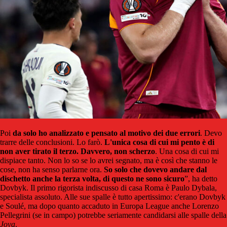
Poi
da solo ho analizzato e pensato al motivo dei due errori
. Devo
trarre delle conclusioni. Lo farò.
L'unica cosa di cui mi pento è di
non aver tirato il terzo. Davvero, non scherzo
. Una cosa di cui mi
dispiace tanto. Non lo so se lo avrei segnato, ma è così che stanno le
cose, non ha senso parlarne ora.
So solo che dovevo andare dal
dischetto anche la terza volta, di questo ne sono sicuro
”, ha detto
Dovbyk. Il primo rigorista indiscusso di casa Roma è Paulo Dybala,
specialista assoluto. Alle sue spalle è tutto apertissimo: c'erano Dovbyk
e Soulé, ma dopo quanto accaduto in Europa League anche Lorenzo
Pellegrini (se in campo) potrebbe seriamente candidarsi alle spalle della
Joya
.