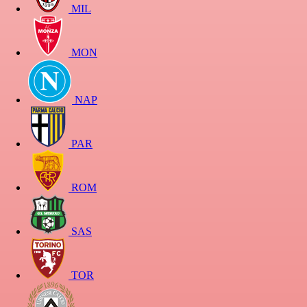
MIL
MON
NAP
PAR
ROM
SAS
TOR