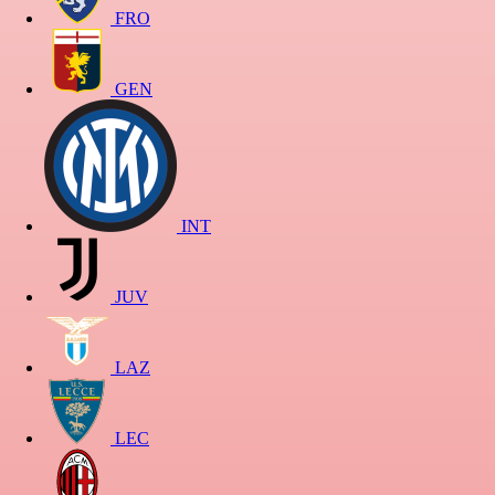
FRO
GEN
INT
JUV
LAZ
LEC