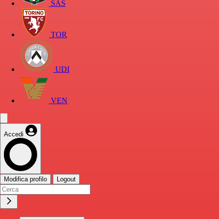
SAS
TOR
UDI
VEN
Accedi
Modifica profilo
Logout