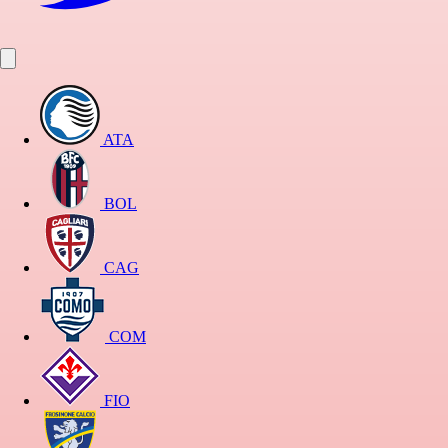
ATA
BOL
CAG
COM
FIO