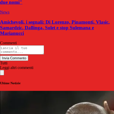
due nomi"
News
Amichevoli, i segnali: Di Lorenzo, Pinamonti, Vlasic,
Samardzic, Dallinga, Solet e stop Sulemana e
Marianucci
Commenti
Invia Commento
Tutti
Leggi altri commenti
Ultime Notizie