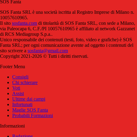
SOS Fanta
SOS Fanta SRL è una società iscritta al Registro Imprese di Milano n.
10057610965.
Il sito
sosfanta.com
di titolarità di SOS Fanta SRL, con sede a Milano,
via Paleocapa 6, C.F./PI 10057610965 è affiliato al network Gazzanet
di RCS Mediagroup S.p.a..
Unico responsabile dei contenuti (testi, foto, video e grafiche) è SOS
Fanta SRL; per ogni comunicazione avente ad oggetto i contenuti del
sito scrivere a
sosfanta@gmail.com
Copyright 2021-2026 © Tutti i diritti riservati.
Footer Menu
Consigli
Chi schierare
Voti
Assist
Ultime dai campi
Infortunati
Maglie SOS Fanta
Probabili Formazioni
Informazioni
Redazione