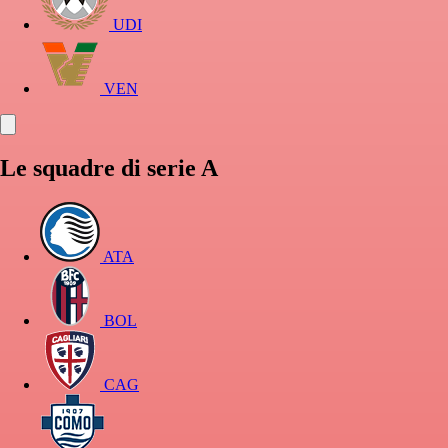
UDI
VEN
Le squadre di serie A
ATA
BOL
CAG