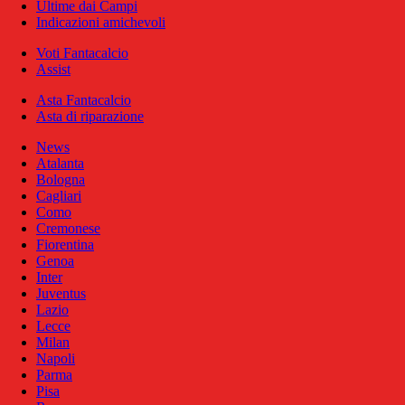
Ultime dai Campi
Indicazioni amichevoli
Voti Fantacalcio
Assist
Asta Fantacalcio
Asta di riparazione
News
Atalanta
Bologna
Cagliari
Como
Cremonese
Fiorentina
Genoa
Inter
Juventus
Lazio
Lecce
Milan
Napoli
Parma
Pisa