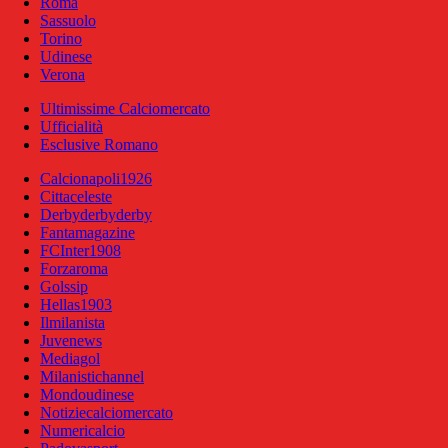
Roma
Sassuolo
Torino
Udinese
Verona
Ultimissime Calciomercato
Ufficialità
Esclusive Romano
Calcionapoli1926
Cittaceleste
Derbyderbyderby
Fantamagazine
FCInter1908
Forzaroma
Golssip
Hellas1903
Ilmilanista
Juvenews
Mediagol
Milanistichannel
Mondoudinese
Notiziecalciomercato
Numericalcio