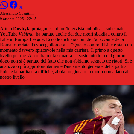
Alessandro Cosattini
9 ottobre 2025 - 22:15
Artem
Dovbyk
, protagonista di un’intervista pubblicata sul canale
YouTube
Vzbirna
, ha parlato anche dei due rigori sbagliati contro il
Lille in Europa League. Ecco le dichiarazioni dell’attaccante della
Roma, riportate da vocegiallorossa.it. “Quello contro il Lille è stato un
momento davvero spiacevole nella mia carriera. Il primo a questo
livello per me. Al contrario, la squadra ha sostenuto tutti e il giorno
dopo non si è parlato del fatto che non abbiamo segnato tre rigori. Si è
analizzato più approfonditamente l'andamento generale della partita.
Poiché la partita era difficile, abbiamo giocato in modo non adatto al
nostro livello.