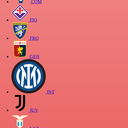
COM
FIO
FRO
GEN
INT
JUV